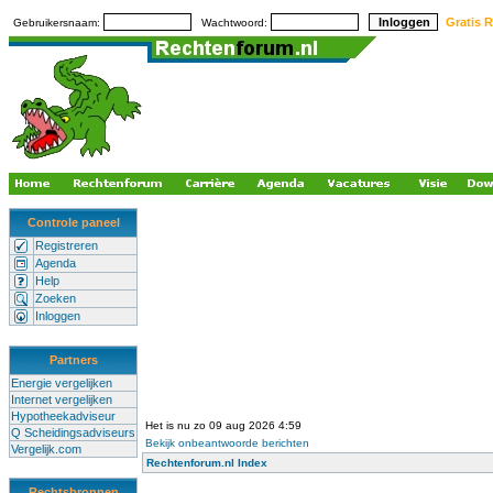
Gratis R
Gebruikersnaam:
Wachtwoord:
Controle paneel
Registreren
Agenda
Help
Zoeken
Inloggen
Partners
Energie vergelijken
Internet vergelijken
Hypotheekadviseur
Het is nu zo 09 aug 2026 4:59
Q Scheidingsadviseurs
Bekijk onbeantwoorde berichten
Vergelijk.com
Rechtenforum.nl Index
Rechtsbronnen