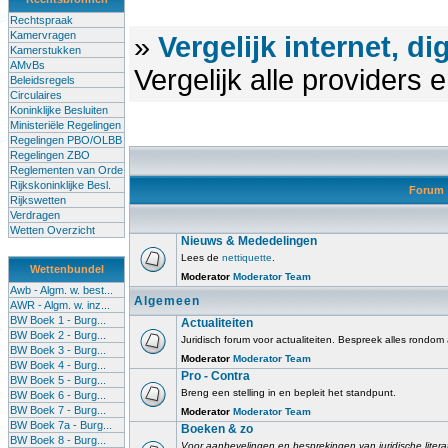
Rechtspraak
Kamervragen
»
Vergelijk internet, di
Kamerstukken
AMvBs
Vergelijk alle providers
Beleidsregels
Circulaires
Koninklijke Besluiten
Ministeriële Regelingen
Regelingen PBO/OLBB
Regelingen ZBO
Reglementen van Orde
Rijkskoninklijke Besl.
Forum
Rijkswetten
Verdragen
Wetten Overzicht
Nieuws & Mededelingen
Lees de
nettiquette
.
Wettenbundel
Moderator
Moderator Team
Awb - Algm. w. best...
Algemeen
AWR - Algm. w. inz...
BW Boek 1 - Burg...
Actualiteiten
BW Boek 2 - Burg...
Juridisch forum voor actualiteiten. Bespreek alles rondom
BW Boek 3 - Burg...
Moderator
Moderator Team
BW Boek 4 - Burg...
Pro - Contra
BW Boek 5 - Burg...
Breng een stelling in en bepleit het standpunt.
BW Boek 6 - Burg...
BW Boek 7 - Burg...
Moderator
Moderator Team
BW Boek 7a - Burg...
Boeken & zo
BW Boek 8 - Burg...
Voor aanbevelingen en besprekingen van juridische litera