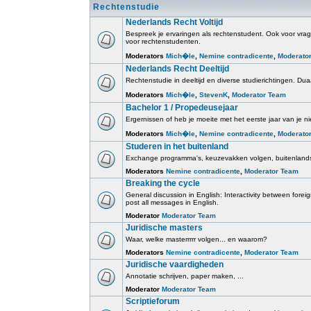
Rechtenstudie
Nederlands Recht Voltijd
Bespreek je ervaringen als rechtenstudent. Ook voor vrage
voor rechtenstudenten.
Moderators
Mich�le
,
Nemine contradicente
,
Moderato
Nederlands Recht Deeltijd
Rechtenstudie in deeltijd en diverse studierichtingen. Duaa
Moderators
Mich�le
,
StevenK
,
Moderator Team
Bachelor 1 / Propedeusejaar
Ergernissen of heb je moeite met het eerste jaar van je ni
Moderators
Mich�le
,
Nemine contradicente
,
Moderato
Studeren in het buitenland
Exchange programma's, keuzevakken volgen, buitenlands
Moderators
Nemine contradicente
,
Moderator Team
Breaking the cycle
General discussion in English: Interactivity between for
post all messages in English.
Moderator
Moderator Team
Juridische masters
Waar, welke masterrrrr volgen... en waarom?
Moderators
Nemine contradicente
,
Moderator Team
Juridische vaardigheden
Annotatie schrijven, paper maken, ...
Moderator
Moderator Team
Scriptieforum