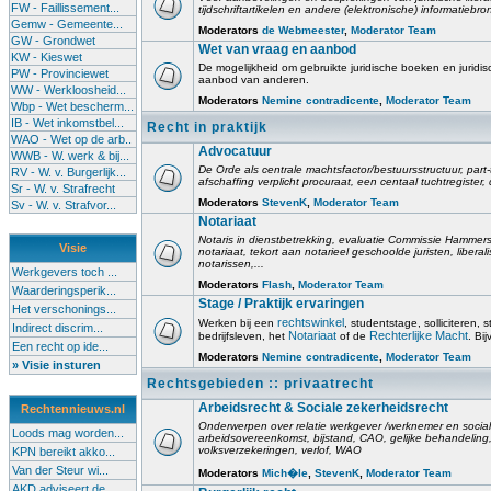
FW - Faillissement...
tijdschriftartikelen en andere (elektronische) informatiebro
Gemw - Gemeente...
Moderators
de Webmeester
,
Moderator Team
GW - Grondwet
Wet van vraag en aanbod
KW - Kieswet
De mogelijkheid om gebruikte juridische boeken en juridis
PW - Provinciewet
aanbod van anderen.
WW - Werkloosheid...
Moderators
Nemine contradicente
,
Moderator Team
Wbp - Wet bescherm...
IB - Wet inkomstbel...
Recht in praktijk
WAO - Wet op de arb..
Advocatuur
WWB - W. werk & bij...
De Orde als centrale machtsfactor/bestuursstructuur, part-
RV - W. v. Burgerlijk...
afschaffing verplicht procuraat, een centaal tuchtregister
Sr - W. v. Strafrecht
Moderators
StevenK
,
Moderator Team
Sv - W. v. Strafvor...
Notariaat
Notaris in dienstbetrekking, evaluatie Commissie Hammerst
Visie
notariaat, tekort aan notarieel geschoolde juristen, liberal
notarissen,...
Werkgevers toch ...
Moderators
Flash
,
Moderator Team
Waarderingsperik...
Stage / Praktijk ervaringen
Het verschonings...
rechtswinkel
Werken bij een
, studentstage, solliciteren, s
Indirect discrim...
Notariaat
Rechterlijke Macht
bedrijfsleven, het
of de
. Bi
Een recht op ide...
Moderators
Nemine contradicente
,
Moderator Team
» Visie insturen
Rechtsgebieden :: privaatrecht
Arbeidsrecht & Sociale zekerheidsrecht
Rechtennieuws.nl
Onderwerpen over relatie werkgever /werknemer en socia
Loods mag worden...
arbeidsovereenkomst, bijstand, CAO, gelijke behandelin
volksverzekeringen, verlof, WAO
KPN bereikt akko...
Van der Steur wi...
Moderators
Mich�le
,
StevenK
,
Moderator Team
AKD adviseert de...