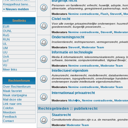
Burgerlijk recht
Kneppelhout beno...
Personen- en familierecht: erfrecht, huwelijk, adoptie, h
alimentatie, afstamming, geregistreerd partnerschap, rech
» Nieuws melden
Moderators
Nemine contradicente
,
Flash
,
StevenK
,
Mo
Civiel recht
Snellinks
Voor alle overige privaatrechtelijke onderwerpen: huurrec
EUR
goederenrecht, burgerlijk procesrecht, ...
OUNL
Moderators
Nemine contradicente
,
StevenK
,
Moderato
RuG
Ondernemingsrecht
RUN
Insolventierecht, rechtspersonen, vermogensrecht, privati
UL
Moderators
StevenK
,
Moderator Team
UM
Informatie en technologie
UU
UvA
Media & informatierecht, telecommunicatierecht, privacy
software, biometrie, computercriminaliteit, 'digitaal Bewij
UvT
VU
Moderators
Nemine contradicente
,
Moderator Team
Meer links
Intellectueel eigendom
Auteursrecht, merkenrecht, modellenrecht, databankenrec
domeinnamen, topografienrecht, onrechtmatige handelen,
Rechtenforum
onderwerpen inzake intellectuele eigendomsrechten.
Over Rechtenforum
Moderators
Nemine contradicente
,
Moderator Team
Maak favoriet
Internationaal privaatrecht
Maak startpagina
Mail deze site
Moderators
Mich�le
,
Nemine contradicente
,
Moderato
Link naar ons
Colofon
Rechtsgebieden :: publiekrecht
Meedoen
Staatsrecht
Feedback
Constitutionele discussies zijn o.a. de monarchie, grondrech
Contact
Moderator
Moderator Team