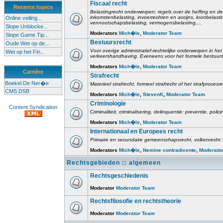
Fiscaal recht
Recente topics
Belastingrecht onderwerpen: regels over de heffing en de
inkomstenbelasting, invoerrechten en accijns, loonbelast
Online veiling...
vennootschapsbelasting, vermogensbelasting,...
Slope Unblocke...
Moderators
Mich�le
,
Moderator Team
Slope Game Tip...
Bestuursrecht
Oude Wet op de...
Voor overige administratief-rechtelijke onderwerpen in het 
Wet op het Fin...
verkeershandhaving. Eveneens voor het formele bestuursr
Moderators
Mich�le
,
Moderator Team
Carrière
Strafrecht
Boekel De Ner�e
Materieel strafrecht, formeel strafrecht of het strafprocesr
CMS DSB
Moderators
Mich�le
,
StevenK
,
Moderator Team
Criminologie
Content Syndication
Criminaliteit, criminalisering, delinquentie: preventie, poli
Moderators
Mich�le
,
Moderator Team
Internationaal en Europees recht
Primaire en secundaire gemeenschapsrecht, volkenrecht :
Moderators
Mich�le
,
Nemine contradicente
,
Moderato
Rechtsgebieden :: algemeen
Rechtsgeschiedenis
Moderator
Moderator Team
Rechtsfilosofie en rechtstheorie
Moderator
Moderator Team