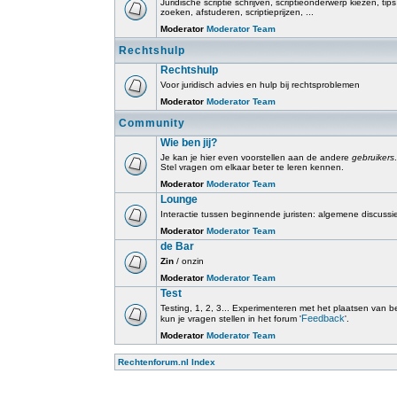
Juridische scriptie schrijven, scriptieonderwerp kiezen, tip
zoeken, afstuderen, scriptieprijzen, ...
Moderator
Moderator Team
Rechtshulp
Rechtshulp
Voor juridisch advies en hulp bij rechtsproblemen
Moderator
Moderator Team
Community
Wie ben jij?
Je kan je hier even voorstellen aan de andere
gebruikers
.
Stel vragen om elkaar beter te leren kennen.
Moderator
Moderator Team
Lounge
Interactie tussen beginnende juristen: algemene discussi
Moderator
Moderator Team
de Bar
Zin
/ onzin
Moderator
Moderator Team
Test
Testing, 1, 2, 3... Experimenteren met het plaatsen van beri
Feedback
kun je vragen stellen in het forum '
'.
Moderator
Moderator Team
Rechtenforum.nl Index