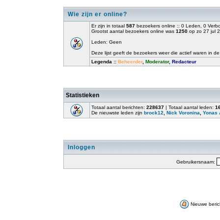
Wie zijn er online?
Er zijn in totaal
587
bezoekers online :: 0 Leden, 0 Ver
Grootst aantal bezoekers online was
1250
op zo 27 jul 
Leden: Geen
Deze lijst geeft de bezoekers weer die actief waren in de
Legenda ::
Beheerder
,
Moderator
,
Redacteur
Statistieken
Totaal aantal berichten:
228637
| Totaal aantal leden:
1
De nieuwste leden zijn
brock12
,
Nick Voronina
,
Yonas 
Inloggen
Gebruikersnaam:
Nieuwe beric