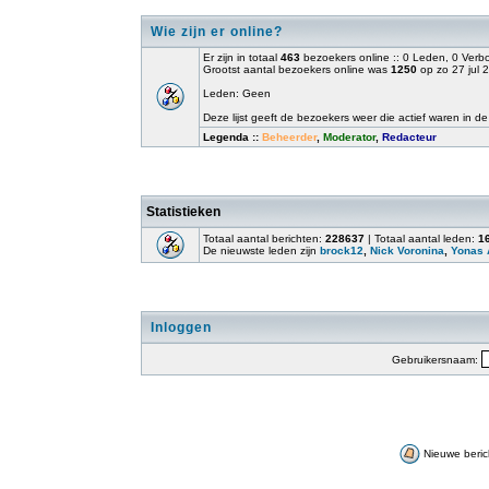
Wie zijn er online?
Er zijn in totaal
463
bezoekers online :: 0 Leden, 0 Ver
Grootst aantal bezoekers online was
1250
op zo 27 jul 
Leden: Geen
Deze lijst geeft de bezoekers weer die actief waren in de
Legenda ::
Beheerder
,
Moderator
,
Redacteur
Statistieken
Totaal aantal berichten:
228637
| Totaal aantal leden:
1
De nieuwste leden zijn
brock12
,
Nick Voronina
,
Yonas 
Inloggen
Gebruikersnaam:
Nieuwe beric