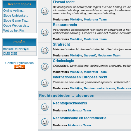
Fiscaal recht
Recente topics
Belastingrecht onderwerpen: regels over de heffing en de
inkomstenbelasting, invoerrechten en accijns, loonbelast
Online veiling...
vennootschapsbelasting, vermogensbelasting,...
Slope Unblocke...
Moderators
Mich�le
,
Moderator Team
Slope Game Tip...
Bestuursrecht
Oude Wet op de...
Voor overige administratief-rechtelijke onderwerpen in het 
Wet op het Fin...
verkeershandhaving. Eveneens voor het formele bestuursr
Moderators
Mich�le
,
Moderator Team
Carrière
Strafrecht
Boekel De Ner�e
Materieel strafrecht, formeel strafrecht of het strafprocesr
CMS DSB
Moderators
Mich�le
,
StevenK
,
Moderator Team
Criminologie
Content Syndication
Criminaliteit, criminalisering, delinquentie: preventie, poli
Moderators
Mich�le
,
Moderator Team
Internationaal en Europees recht
Primaire en secundaire gemeenschapsrecht, volkenrecht :
Moderators
Mich�le
,
Nemine contradicente
,
Moderato
Rechtsgebieden :: algemeen
Rechtsgeschiedenis
Moderator
Moderator Team
Rechtsfilosofie en rechtstheorie
Moderator
Moderator Team