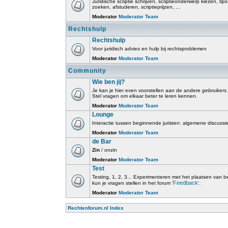
Juridische scriptie schrijven, scriptieonderwerp kiezen, tip
zoeken, afstuderen, scriptieprijzen, ...
Moderator
Moderator Team
Rechtshulp
Rechtshulp
Voor juridisch advies en hulp bij rechtsproblemen
Moderator
Moderator Team
Community
Wie ben jij?
Je kan je hier even voorstellen aan de andere
gebruikers
.
Stel vragen om elkaar beter te leren kennen.
Moderator
Moderator Team
Lounge
Interactie tussen beginnende juristen: algemene discussi
Moderator
Moderator Team
de Bar
Zin
/ onzin
Moderator
Moderator Team
Test
Testing, 1, 2, 3... Experimenteren met het plaatsen van beri
Feedback
kun je vragen stellen in het forum '
'.
Moderator
Moderator Team
Rechtenforum.nl Index