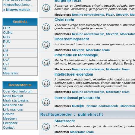
Burgerlijk recht
Kneppelhout beno...
Personen- en familierecht: erfrecht, huwelijk, adoptie, h
alimentatie, afstamming, geregistreerd partnerschap, rech
» Nieuws melden
Moderators
Nemine contradicente
,
Flash
,
StevenK
,
Mo
Civiel recht
Snellinks
Voor alle overige privaatrechtelijke onderwerpen: huurrec
EUR
goederenrecht, burgerlijk procesrecht, ...
OUNL
Moderators
Nemine contradicente
,
StevenK
,
Moderato
RuG
Ondernemingsrecht
RUN
Insolventierecht, rechtspersonen, vermogensrecht, privati
UL
Moderators
StevenK
,
Moderator Team
UM
Informatie en technologie
UU
UvA
Media & informatierecht, telecommunicatierecht, privacy
software, biometrie, computercriminaliteit, 'digitaal Bewij
UvT
VU
Moderators
Nemine contradicente
,
Moderator Team
Meer links
Intellectueel eigendom
Auteursrecht, merkenrecht, modellenrecht, databankenrec
domeinnamen, topografienrecht, onrechtmatige handelen,
Rechtenforum
onderwerpen inzake intellectuele eigendomsrechten.
Over Rechtenforum
Moderators
Nemine contradicente
,
Moderator Team
Maak favoriet
Internationaal privaatrecht
Maak startpagina
Mail deze site
Moderators
Mich�le
,
Nemine contradicente
,
Moderato
Link naar ons
Colofon
Rechtsgebieden :: publiekrecht
Meedoen
Staatsrecht
Feedback
Constitutionele discussies zijn o.a. de monarchie, grondrech
Contact
Moderator
Moderator Team