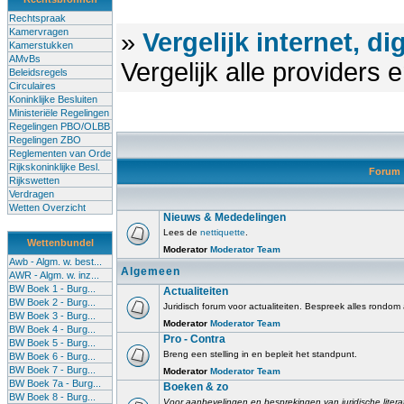
Rechtspraak
Kamervragen
»
Vergelijk internet, di
Kamerstukken
AMvBs
Vergelijk alle providers
Beleidsregels
Circulaires
Koninklijke Besluiten
Ministeriële Regelingen
Regelingen PBO/OLBB
Regelingen ZBO
Reglementen van Orde
Rijkskoninklijke Besl.
Forum
Rijkswetten
Verdragen
Wetten Overzicht
Nieuws & Mededelingen
Lees de
nettiquette
.
Wettenbundel
Moderator
Moderator Team
Awb - Algm. w. best...
Algemeen
AWR - Algm. w. inz...
BW Boek 1 - Burg...
Actualiteiten
BW Boek 2 - Burg...
Juridisch forum voor actualiteiten. Bespreek alles rondom
BW Boek 3 - Burg...
Moderator
Moderator Team
BW Boek 4 - Burg...
Pro - Contra
BW Boek 5 - Burg...
Breng een stelling in en bepleit het standpunt.
BW Boek 6 - Burg...
BW Boek 7 - Burg...
Moderator
Moderator Team
BW Boek 7a - Burg...
Boeken & zo
BW Boek 8 - Burg...
Voor aanbevelingen en besprekingen van juridische litera