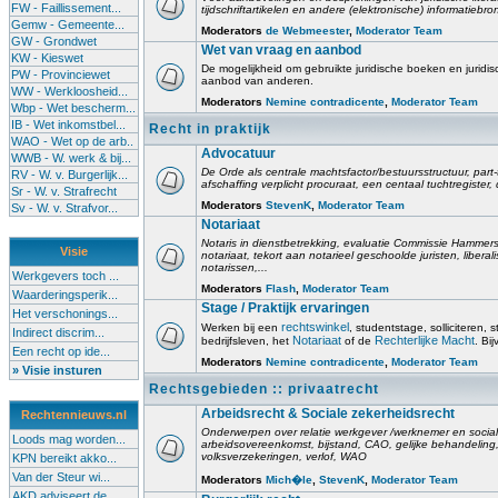
FW - Faillissement...
tijdschriftartikelen en andere (elektronische) informatiebro
Gemw - Gemeente...
Moderators
de Webmeester
,
Moderator Team
GW - Grondwet
Wet van vraag en aanbod
KW - Kieswet
De mogelijkheid om gebruikte juridische boeken en juridis
PW - Provinciewet
aanbod van anderen.
WW - Werkloosheid...
Moderators
Nemine contradicente
,
Moderator Team
Wbp - Wet bescherm...
IB - Wet inkomstbel...
Recht in praktijk
WAO - Wet op de arb..
Advocatuur
WWB - W. werk & bij...
De Orde als centrale machtsfactor/bestuursstructuur, part-
RV - W. v. Burgerlijk...
afschaffing verplicht procuraat, een centaal tuchtregister
Sr - W. v. Strafrecht
Moderators
StevenK
,
Moderator Team
Sv - W. v. Strafvor...
Notariaat
Notaris in dienstbetrekking, evaluatie Commissie Hammerst
Visie
notariaat, tekort aan notarieel geschoolde juristen, liberal
notarissen,...
Werkgevers toch ...
Moderators
Flash
,
Moderator Team
Waarderingsperik...
Stage / Praktijk ervaringen
Het verschonings...
rechtswinkel
Werken bij een
, studentstage, solliciteren, s
Indirect discrim...
Notariaat
Rechterlijke Macht
bedrijfsleven, het
of de
. Bi
Een recht op ide...
Moderators
Nemine contradicente
,
Moderator Team
» Visie insturen
Rechtsgebieden :: privaatrecht
Arbeidsrecht & Sociale zekerheidsrecht
Rechtennieuws.nl
Onderwerpen over relatie werkgever /werknemer en socia
Loods mag worden...
arbeidsovereenkomst, bijstand, CAO, gelijke behandelin
volksverzekeringen, verlof, WAO
KPN bereikt akko...
Van der Steur wi...
Moderators
Mich�le
,
StevenK
,
Moderator Team
AKD adviseert de...