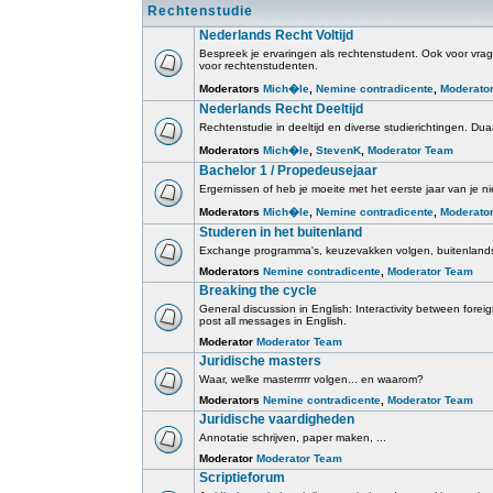
Rechtenstudie
Nederlands Recht Voltijd
Bespreek je ervaringen als rechtenstudent. Ook voor vrage
voor rechtenstudenten.
Moderators
Mich�le
,
Nemine contradicente
,
Moderato
Nederlands Recht Deeltijd
Rechtenstudie in deeltijd en diverse studierichtingen. Duaa
Moderators
Mich�le
,
StevenK
,
Moderator Team
Bachelor 1 / Propedeusejaar
Ergernissen of heb je moeite met het eerste jaar van je ni
Moderators
Mich�le
,
Nemine contradicente
,
Moderato
Studeren in het buitenland
Exchange programma's, keuzevakken volgen, buitenlands
Moderators
Nemine contradicente
,
Moderator Team
Breaking the cycle
General discussion in English: Interactivity between for
post all messages in English.
Moderator
Moderator Team
Juridische masters
Waar, welke masterrrrr volgen... en waarom?
Moderators
Nemine contradicente
,
Moderator Team
Juridische vaardigheden
Annotatie schrijven, paper maken, ...
Moderator
Moderator Team
Scriptieforum