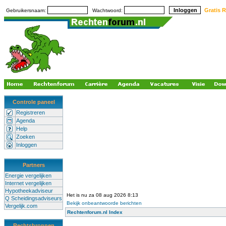
Gratis R
Gebruikersnaam:
Wachtwoord:
Controle paneel
Registreren
Agenda
Help
Zoeken
Inloggen
Partners
Energie vergelijken
Internet vergelijken
Hypotheekadviseur
Het is nu za 08 aug 2026 8:13
Q Scheidingsadviseurs
Bekijk onbeantwoorde berichten
Vergelijk.com
Rechtenforum.nl Index
Rechtsbronnen