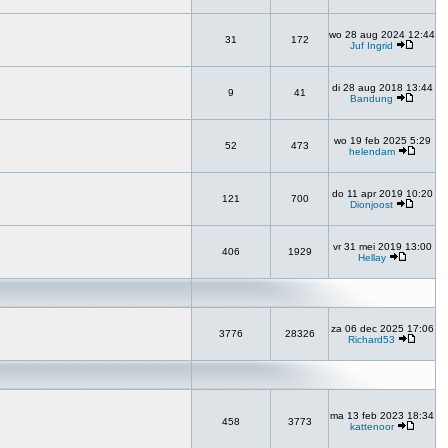
wo 28 aug 2024 12:44
31
172
Juf Ingrid
di 28 aug 2018 13:44
9
41
Bandung
wo 19 feb 2025 5:29
52
473
helendam
do 11 apr 2019 10:20
121
700
Dionjoost
vr 31 mei 2019 13:00
406
1929
Hellay
za 06 dec 2025 17:06
3776
28326
Richard53
ma 13 feb 2023 18:34
458
3773
kattenoor