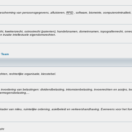
, bescherming van persoonsgegevens, afluisteren,
RFID
, software, biometrie, computercriminaliteit
cht, kwekersrecht, octrooirecht (patenten), handelsnamen, domeinnamen, topografienrecht, onre
n inzake intellectuele eigendomsrechten.
r Team
ten, rechterlijke organisatie, kiesstelsel.
invordering van belastingen: dividendbelasting, inkomstenbelasting, invoerrechten en accijns, lo
ermogensbelasting,...
t kader van mileu, ruimtelijke ordening, asielbeleid en verkeershandhaving. Eveneens voor het fo
echt