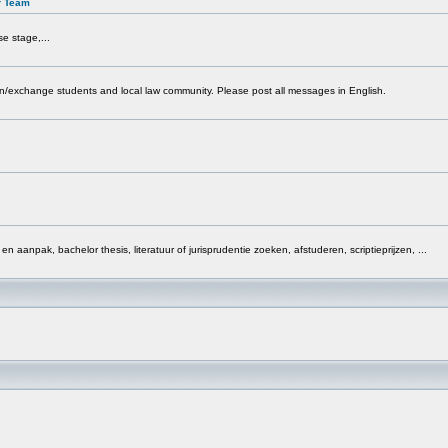
r Team
e stage,...
ign/exchange students and local law community. Please post all messages in English.
 en aanpak, bachelor thesis, literatuur of jurisprudentie zoeken, afstuderen, scriptieprijzen, ...