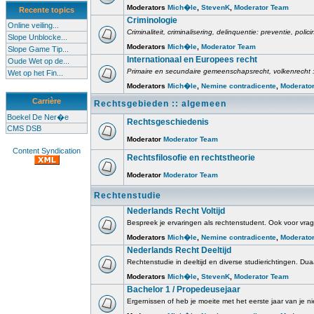
Moderators
Mich�le
,
StevenK
,
Moderator Team
Recente topics
Criminologie
Online veiling...
Criminaliteit, criminalisering, delinquentie: preventie, poli
Slope Unblocke...
Moderators
Mich�le
,
Moderator Team
Slope Game Tip...
Internationaal en Europees recht
Oude Wet op de...
Primaire en secundaire gemeenschapsrecht, volkenrecht :
Wet op het Fin...
Moderators
Mich�le
,
Nemine contradicente
,
Moderato
Carrière
Rechtsgebieden :: algemeen
Boekel De Ner�e
Rechtsgeschiedenis
CMS DSB
Moderator
Moderator Team
Content Syndication
Rechtsfilosofie en rechtstheorie
Moderator
Moderator Team
Rechtenstudie
Nederlands Recht Voltijd
Bespreek je ervaringen als rechtenstudent. Ook voor vrage
Moderators
Mich�le
,
Nemine contradicente
,
Moderato
Nederlands Recht Deeltijd
Rechtenstudie in deeltijd en diverse studierichtingen. Duaa
Moderators
Mich�le
,
StevenK
,
Moderator Team
Bachelor 1 / Propedeusejaar
Ergernissen of heb je moeite met het eerste jaar van je ni