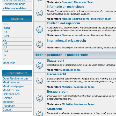
Moderators
StevenK
,
Moderator Team
Kneppelhout beno...
Informatie en technologie
» Nieuws melden
Media & informatierecht, telecommunicatierecht, privacy
grondrechten in het Digitale Tijdperk
Snellinks
Moderators
Nemine contradicente
,
Moderator Team
Intellectueel eigendom
EUR
Auteursrecht, merkenrecht, modellenrecht, databankenre
OUNL
vergelijkende/misleidende reclame en overige onderwerpe
RuG
Moderators
Nemine contradicente
,
Moderator Team
RUN
UL
Internationaal privaatrecht
UM
UU
Moderators
Mich�le
,
Nemine contradicente
,
Moderato
UvA
Rechtsgebieden :: publiekrecht
UvT
VU
Staatsrecht
Meer links
Constitutionele discussies zijn o.a. de monarchie, grondrech
Moderator
Moderator Team
Rechtenforum
Fiscaal recht
Over Rechtenforum
Belastingrecht onderwerpen: regels over de heffing en de 
successiebelasting/schenking, vennootschapsbelasting, v
Maak favoriet
Maak startpagina
Moderators
Mich�le
,
Moderator Team
Mail deze site
Bestuursrecht
Link naar ons
Voor overige administratief-rechtelijke onderwerpen in he
Colofon
bestuursprocesrecht.
Meedoen
Moderators
Mich�le
,
Moderator Team
Feedback
Strafrecht
Contact
Materieel strafrecht, formeel strafrecht of het strafprocesr