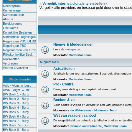
»
Vergelijk internet, digitale tv en bellen
«
Rechtspraak
Vergelijk alle providers en bespaar geld door over te stap
Kamervragen
Kamerstukken
AMvBs
Beleidsregels
Circulaires
Koninklijke Besluiten
Ministeriële Regelingen
Regelingen PBO/OLBB
Nieuws & Mededelingen
Regelingen ZBO
Lees de
nettiquette
.
Reglementen van Orde
Rijkskoninklijke Besl.
Moderator
Moderator Team
Rijkswetten
Algemeen
Verdragen
Wetten Overzicht
Actualiteiten
Juridisch forum voor actualiteiten. Bespreek alles rondom
Wettenbundel
Moderator
Moderator Team
Pro - Contra
Awb - Algm. w. best...
Breng een stelling in en bepleit het standpunt.
AWR - Algm. w. inz...
BW Boek 1 - Burg...
Moderator
Moderator Team
BW Boek 2 - Burg...
Boeken & zo
BW Boek 3 - Burg...
Voor aanbevelingen en besprekingen van juridische literatu
BW Boek 4 - Burg...
Moderators
de Webmeester
,
Moderator Team
BW Boek 5 - Burg...
Wet van vraag en aanbod
BW Boek 6 - Burg...
De mogelijkheid om gebruikte juridische boeken en juridi
BW Boek 7 - Burg...
BW Boek 7a - Burg...
Moderators
Nemine contradicente
,
Moderator Team
BW Boek 8 - Burg...