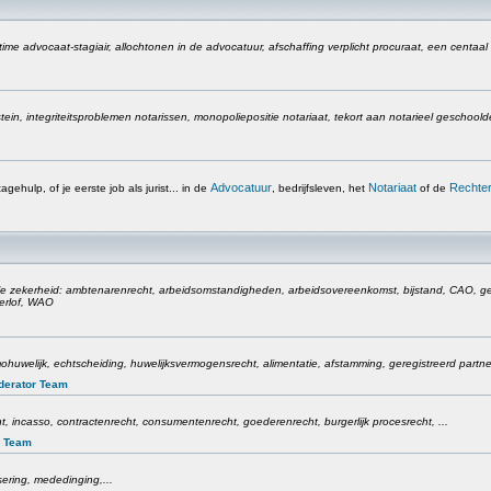
time advocaat-stagiair, allochtonen in de advocatuur, afschaffing verplicht procuraat, een centaal
in, integriteitsproblemen notarissen, monopoliepositie notariaat, tekort aan notarieel geschoolde j
Advocatuur
Notariaat
Rechter
tagehulp, of je eerste job als jurist... in de
, bedrijfsleven, het
of de
e zekerheid: ambtenarenrecht, arbeidsomstandigheden, arbeidsovereenkomst, bijstand, CAO, gel
erlof, WAO
omohuwelijk, echtscheiding, huwelijksvermogensrecht, alimentatie, afstamming, geregistreerd partn
derator Team
t, incasso, contractenrecht, consumentenrecht, goederenrecht, burgerlijk procesrecht, ...
r Team
sering, mededinging,...