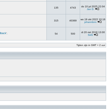
do 10 jul 2025 22:04
135
4743
Jan D.
wo 19 okt 2022 10:16
315
40369
johannbnn
di 20 mrt 2018 13:00
dback
'.
54
500
SiriS
Tijden zijn in GMT + 2 uur