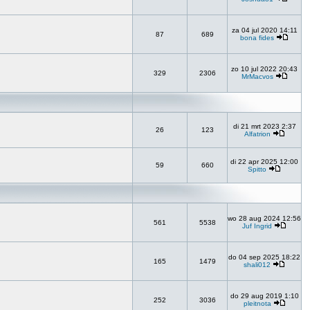
za 04 jul 2020 14:11
87
689
bona fides
zo 10 jul 2022 20:43
329
2306
MrMacvos
di 21 mrt 2023 2:37
26
123
Alfatrion
di 22 apr 2025 12:00
59
660
Spitto
wo 28 aug 2024 12:56
561
5538
Juf Ingrid
do 04 sep 2025 18:22
165
1479
shali012
do 29 aug 2019 1:10
252
3036
pleitnota