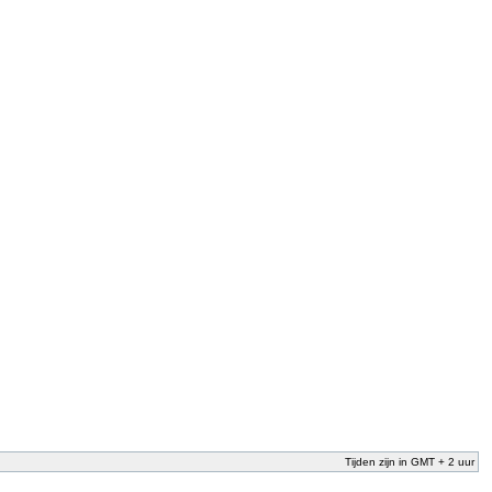
Tijden zijn in GMT + 2 uur