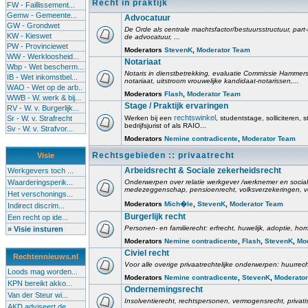
Recht in praktijk
FW - Faillissement...
Gemw - Gemeente...
Advocatuur
GW - Grondwet
De Orde als centrale machtsfactor/bestuursstructuur, part-
KW - Kieswet
de advocatuur, ...
PW - Provinciewet
Moderators
StevenK
,
Moderator Team
WW - Werkloosheid...
Notariaat
Wbp - Wet bescherm...
Notaris in dienstbetrekking, evaluatie Commissie Hammerste
IB - Wet inkomstbel...
notariaat, uitstroom vrouwelijke kandidaat-notarissen,...
WAO - Wet op de arb..
Moderators
Flash
,
Moderator Team
WWB - W. werk & bij...
Stage / Praktijk ervaringen
RV - W. v. Burgerlijk...
rechtswinkel
Sr - W. v. Strafrecht
Werken bij een
, studentstage, solliciteren, s
bedrijfsjurist of als RAIO...
Sv - W. v. Strafvor...
Moderators
Nemine contradicente
,
Moderator Team
Rechtsgebieden :: privaatrecht
Visie
Arbeidsrecht & Sociale zekerheidsrecht
Werkgevers toch ...
Waarderingsperik...
Onderwerpen over relatie werkgever /werknemer en social
medezeggenschap, pensioenrecht, volksverzekeringen, v
Het verschonings...
Moderators
Mich�le
,
StevenK
,
Moderator Team
Indirect discrim...
Burgerlijk recht
Een recht op ide...
Personen- en familierecht: erfrecht, huwelijk, adoptie, h
» Visie insturen
Moderators
Nemine contradicente
,
Flash
,
StevenK
,
Mo
Civiel recht
Rechtennieuws.nl
Voor alle overige privaatrechtelijke onderwerpen: huurrech
Loods mag worden...
Moderators
Nemine contradicente
,
StevenK
,
Moderato
KPN bereikt akko...
Ondernemingsrecht
Van der Steur wi...
Insolventierecht, rechtspersonen, vermogensrecht, privati
AKD adviseert de...