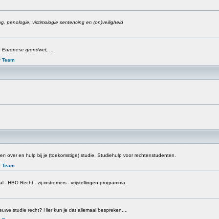
cing, penologie, victimologie sentencing en (on)veiligheid
 Europese grondwet, ...
r Team
n over en hulp bij je (toekomstige) studie. Studiehulp voor rechtenstudenten.
r Team
l - HBO Recht - zij-instromers - vrijstellingen programma.
euwe studie recht? Hier kun je dat allemaal bespreken....