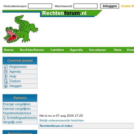
Gratis R
Gebruikersnaam:
Wachtwoord:
Controle paneel
Registreren
Agenda
Help
Zoeken
Inloggen
Partners
Energie vergelijken
Internet vergelijken
Hypotheekadviseur
Het is nu vr 07 aug 2026 17:25
Q Scheidingsadviseurs
Bekijk onbeantwoorde berichten
Vergelijk.com
Rechtenforum.nl Index
Rechtsbronnen