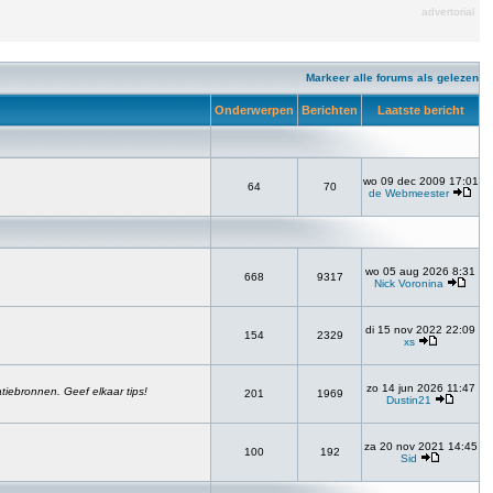
advertorial
Markeer alle forums als gelezen
Onderwerpen
Berichten
Laatste bericht
wo 09 dec 2009 17:01
64
70
de Webmeester
wo 05 aug 2026 8:31
668
9317
Nick Voronina
di 15 nov 2022 22:09
154
2329
xs
zo 14 jun 2026 11:47
atiebronnen. Geef elkaar tips!
201
1969
Dustin21
za 20 nov 2021 14:45
100
192
Sid