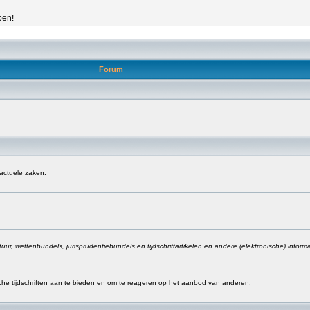
pen!
Forum
 actuele zaken.
ur, wettenbundels, jurisprudentiebundels en tijdschriftartikelen en andere (elektronische) inform
sche tijdschriften aan te bieden en om te reageren op het aanbod van anderen.