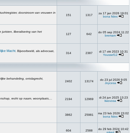
 tuchtregister, doorstroom van vrouwen in
za 17 jan 2026 19:01
151
1317
bona fides
uristen, liberalisering van het
do 05 sep 2024 11:22
127
642
bremam
lijke Macht
. Bijvoorbeeld, als advocaat,
di 17 okt 2023 10:31
314
2387
Youssef12
ijke behandeling, ontslagrecht,
do 23 jul 2026 9:05
2402
13174
Joycesa
di 24 jun 2025 13:23
erschap, recht op naam, woonplaats,...
2194
12969
liwovosa
ma 23 feb 2026 23:02
3862
25981
bona fides
do 29 feb 2024 10:42
604
2588
rokert