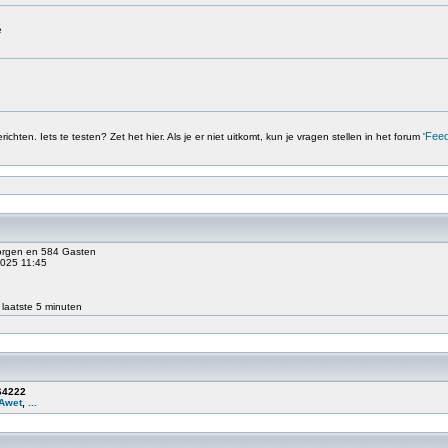
e
Fee
chten. Iets te testen? Zet het hier. Als je er niet uitkomt, kun je vragen stellen in het forum '
borgen en 584 Gasten
2025 11:45
 laatste 5 minuten
64222
Awet
,
...