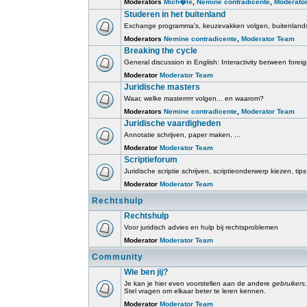
Moderators
Mich�le
,
Nemine contradicente
,
Moderato
Studeren in het buitenland
Exchange programma's, keuzevakken volgen, buitenlands
Moderators
Nemine contradicente
,
Moderator Team
Breaking the cycle
General discussion in English: Interactivity between fore
Moderator
Moderator Team
Juridische masters
Waar, welke masterrrrr volgen... en waarom?
Moderators
Nemine contradicente
,
Moderator Team
Juridische vaardigheden
Annotatie schrijven, paper maken, ...
Moderator
Moderator Team
Scriptieforum
Juridische scriptie schrijven, scriptieonderwerp kiezen, tips
Moderator
Moderator Team
Rechtshulp
Rechtshulp
Voor juridisch advies en hulp bij rechtsproblemen
Moderator
Moderator Team
Community
Wie ben jij?
Je kan je hier even voorstellen aan de andere
gebruikers
.
Stel vragen om elkaar beter te leren kennen.
Moderator
Moderator Team