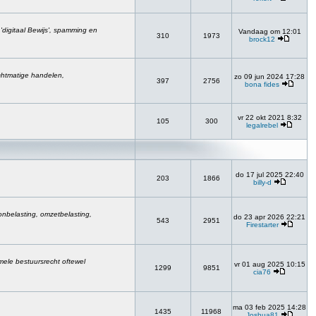
, 'digitaal Bewijs', spamming en
Vandaag om 12:01
310
1973
brock12
chtmatige handelen,
zo 09 jun 2024 17:28
397
2756
bona fides
vr 22 okt 2021 8:32
105
300
legalrebel
do 17 jul 2025 22:40
203
1866
billy-d
onbelasting, omzetbelasting,
do 23 apr 2026 22:21
543
2951
Firestarter
rmele bestuursrecht oftewel
vr 01 aug 2025 10:15
1299
9851
cia76
ma 03 feb 2025 14:28
1435
11968
Joshua81