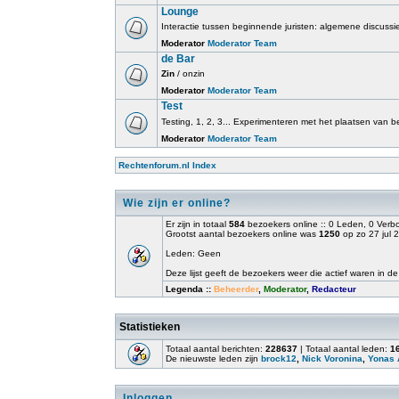
Lounge
Interactie tussen beginnende juristen: algemene discussi
Moderator
Moderator Team
de Bar
Zin
/ onzin
Moderator
Moderator Team
Test
Testing, 1, 2, 3... Experimenteren met het plaatsen van beri
Moderator
Moderator Team
Rechtenforum.nl Index
Wie zijn er online?
Er zijn in totaal
584
bezoekers online :: 0 Leden, 0 Ver
Grootst aantal bezoekers online was
1250
op zo 27 jul 
Leden: Geen
Deze lijst geeft de bezoekers weer die actief waren in de
Legenda ::
Beheerder
,
Moderator
,
Redacteur
Statistieken
Totaal aantal berichten:
228637
| Totaal aantal leden:
1
De nieuwste leden zijn
brock12
,
Nick Voronina
,
Yonas 
Inloggen