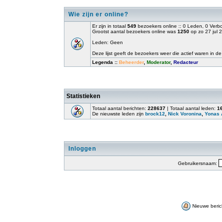
Wie zijn er online?
Er zijn in totaal
549
bezoekers online :: 0 Leden, 0 Ver
Grootst aantal bezoekers online was
1250
op zo 27 jul 
Leden: Geen
Deze lijst geeft de bezoekers weer die actief waren in de
Legenda ::
Beheerder
,
Moderator
,
Redacteur
Statistieken
Totaal aantal berichten:
228637
| Totaal aantal leden:
1
De nieuwste leden zijn
brock12
,
Nick Voronina
,
Yonas 
Inloggen
Gebruikersnaam:
Nieuwe beric