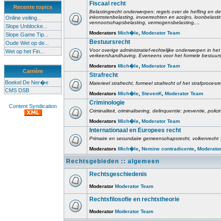
Fiscaal recht
Recente topics
Belastingrecht onderwerpen: regels over de heffing en de
inkomstenbelasting, invoerrechten en accijns, loonbelast
Online veiling...
vennootschapsbelasting, vermogensbelasting,...
Slope Unblocke...
Moderators
Mich�le
,
Moderator Team
Slope Game Tip...
Bestuursrecht
Oude Wet op de...
Voor overige administratief-rechtelijke onderwerpen in het 
Wet op het Fin...
verkeershandhaving. Eveneens voor het formele bestuursr
Moderators
Mich�le
,
Moderator Team
Carrière
Strafrecht
Boekel De Ner�e
Materieel strafrecht, formeel strafrecht of het strafprocesr
CMS DSB
Moderators
Mich�le
,
StevenK
,
Moderator Team
Criminologie
Content Syndication
Criminaliteit, criminalisering, delinquentie: preventie, poli
Moderators
Mich�le
,
Moderator Team
Internationaal en Europees recht
Primaire en secundaire gemeenschapsrecht, volkenrecht :
Moderators
Mich�le
,
Nemine contradicente
,
Moderato
Rechtsgebieden :: algemeen
Rechtsgeschiedenis
Moderator
Moderator Team
Rechtsfilosofie en rechtstheorie
Moderator
Moderator Team