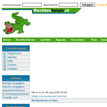
Gratis R
Gebruikersnaam:
Wachtwoord:
Controle paneel
Registreren
Agenda
Help
Zoeken
Inloggen
Partners
Energie vergelijken
Internet vergelijken
Hypotheekadviseur
Het is nu zo 09 aug 2026 13:16
Q Scheidingsadviseurs
Bekijk onbeantwoorde berichten
Vergelijk.com
Rechtenforum.nl Index
Rechtsbronnen