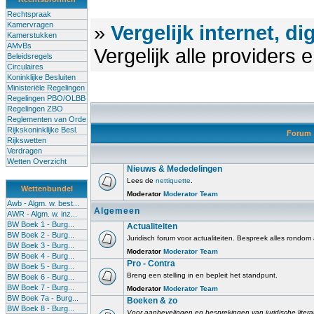
Rechtspraak
Kamervragen
»
Vergelijk internet, di
Kamerstukken
AMvBs
Vergelijk alle providers
Beleidsregels
Circulaires
Koninklijke Besluiten
Ministeriële Regelingen
Regelingen PBO/OLBB
Regelingen ZBO
Reglementen van Orde
Rijkskoninklijke Besl.
Forum
Rijkswetten
Verdragen
Wetten Overzicht
Nieuws & Mededelingen
Lees de
nettiquette
.
Wettenbundel
Moderator
Moderator Team
Awb - Algm. w. best...
Algemeen
AWR - Algm. w. inz...
BW Boek 1 - Burg...
Actualiteiten
BW Boek 2 - Burg...
Juridisch forum voor actualiteiten. Bespreek alles rondom
BW Boek 3 - Burg...
Moderator
Moderator Team
BW Boek 4 - Burg...
Pro - Contra
BW Boek 5 - Burg...
Breng een stelling in en bepleit het standpunt.
BW Boek 6 - Burg...
BW Boek 7 - Burg...
Moderator
Moderator Team
BW Boek 7a - Burg...
Boeken & zo
BW Boek 8 - Burg...
Voor aanbevelingen en besprekingen van juridische litera