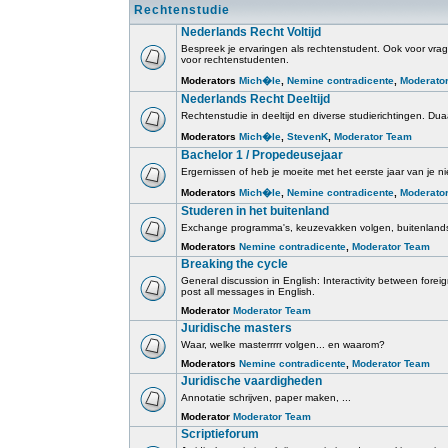
Rechtenstudie
Nederlands Recht Voltijd
Bespreek je ervaringen als rechtenstudent. Ook voor vrage
voor rechtenstudenten.
Moderators
Mich�le
,
Nemine contradicente
,
Moderato
Nederlands Recht Deeltijd
Rechtenstudie in deeltijd en diverse studierichtingen. Duaa
Moderators
Mich�le
,
StevenK
,
Moderator Team
Bachelor 1 / Propedeusejaar
Ergernissen of heb je moeite met het eerste jaar van je ni
Moderators
Mich�le
,
Nemine contradicente
,
Moderato
Studeren in het buitenland
Exchange programma's, keuzevakken volgen, buitenlands
Moderators
Nemine contradicente
,
Moderator Team
Breaking the cycle
General discussion in English: Interactivity between for
post all messages in English.
Moderator
Moderator Team
Juridische masters
Waar, welke masterrrrr volgen... en waarom?
Moderators
Nemine contradicente
,
Moderator Team
Juridische vaardigheden
Annotatie schrijven, paper maken, ...
Moderator
Moderator Team
Scriptieforum