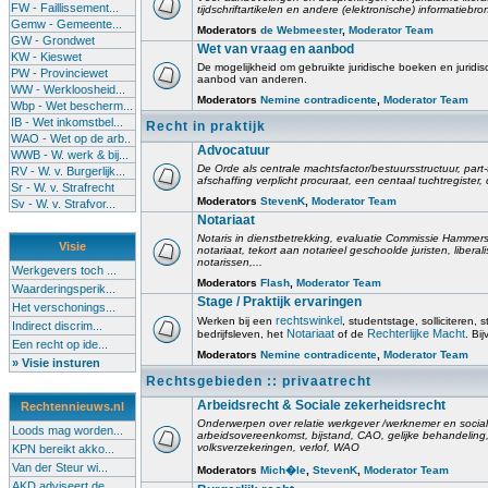
FW - Faillissement...
tijdschriftartikelen en andere (elektronische) informatiebro
Gemw - Gemeente...
Moderators
de Webmeester
,
Moderator Team
GW - Grondwet
Wet van vraag en aanbod
KW - Kieswet
De mogelijkheid om gebruikte juridische boeken en juridis
PW - Provinciewet
aanbod van anderen.
WW - Werkloosheid...
Moderators
Nemine contradicente
,
Moderator Team
Wbp - Wet bescherm...
IB - Wet inkomstbel...
Recht in praktijk
WAO - Wet op de arb..
Advocatuur
WWB - W. werk & bij...
De Orde als centrale machtsfactor/bestuursstructuur, part-
RV - W. v. Burgerlijk...
afschaffing verplicht procuraat, een centaal tuchtregister
Sr - W. v. Strafrecht
Moderators
StevenK
,
Moderator Team
Sv - W. v. Strafvor...
Notariaat
Notaris in dienstbetrekking, evaluatie Commissie Hammerst
Visie
notariaat, tekort aan notarieel geschoolde juristen, liberal
notarissen,...
Werkgevers toch ...
Moderators
Flash
,
Moderator Team
Waarderingsperik...
Stage / Praktijk ervaringen
Het verschonings...
rechtswinkel
Werken bij een
, studentstage, solliciteren, s
Indirect discrim...
Notariaat
Rechterlijke Macht
bedrijfsleven, het
of de
. Bi
Een recht op ide...
Moderators
Nemine contradicente
,
Moderator Team
» Visie insturen
Rechtsgebieden :: privaatrecht
Arbeidsrecht & Sociale zekerheidsrecht
Rechtennieuws.nl
Onderwerpen over relatie werkgever /werknemer en socia
Loods mag worden...
arbeidsovereenkomst, bijstand, CAO, gelijke behandelin
volksverzekeringen, verlof, WAO
KPN bereikt akko...
Van der Steur wi...
Moderators
Mich�le
,
StevenK
,
Moderator Team
AKD adviseert de...