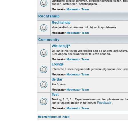
Juridische scriptie schrijven, scriptieonderwerp kiezen, tip
zoeken, afstuderen, scriptieprijzen, ...
Moderator
Moderator Team
Rechtshulp
Rechtshulp
Voor juridisch advies en hulp bij rechtsproblemen
Moderator
Moderator Team
Community
Wie ben jij?
Je kan je hier even voorstellen aan de andere
gebruikers
.
Stel vragen om elkaar beter te leren kennen.
Moderator
Moderator Team
Lounge
Interactie tussen beginnende juristen: algemene discussi
Moderator
Moderator Team
de Bar
Zin
/ onzin
Moderator
Moderator Team
Test
Testing, 1, 2, 3... Experimenteren met het plaatsen van beri
Feedback
kun je vragen stellen in het forum '
'.
Moderator
Moderator Team
Rechtenforum.nl Index