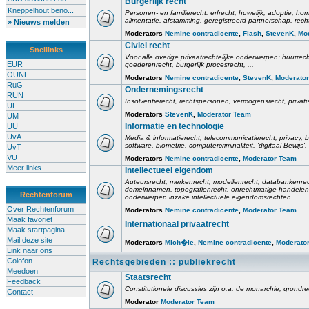
Burgerlijk recht
Kneppelhout beno...
Personen- en familierecht: erfrecht, huwelijk, adoptie, h
alimentatie, afstamming, geregistreerd partnerschap, rech
» Nieuws melden
Moderators
Nemine contradicente
,
Flash
,
StevenK
,
Mo
Civiel recht
Snellinks
Voor alle overige privaatrechtelijke onderwerpen: huurrec
EUR
goederenrecht, burgerlijk procesrecht, ...
OUNL
Moderators
Nemine contradicente
,
StevenK
,
Moderato
RuG
Ondernemingsrecht
RUN
Insolventierecht, rechtspersonen, vermogensrecht, privati
UL
Moderators
StevenK
,
Moderator Team
UM
Informatie en technologie
UU
UvA
Media & informatierecht, telecommunicatierecht, privacy
software, biometrie, computercriminaliteit, 'digitaal Bewij
UvT
VU
Moderators
Nemine contradicente
,
Moderator Team
Meer links
Intellectueel eigendom
Auteursrecht, merkenrecht, modellenrecht, databankenrec
domeinnamen, topografienrecht, onrechtmatige handelen,
Rechtenforum
onderwerpen inzake intellectuele eigendomsrechten.
Over Rechtenforum
Moderators
Nemine contradicente
,
Moderator Team
Maak favoriet
Internationaal privaatrecht
Maak startpagina
Mail deze site
Moderators
Mich�le
,
Nemine contradicente
,
Moderato
Link naar ons
Colofon
Rechtsgebieden :: publiekrecht
Meedoen
Staatsrecht
Feedback
Constitutionele discussies zijn o.a. de monarchie, grondrech
Contact
Moderator
Moderator Team