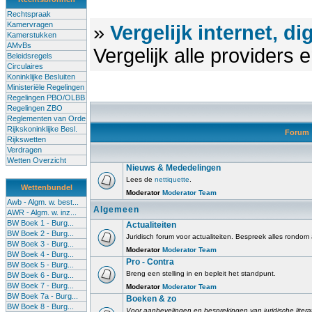
Rechtspraak
Kamervragen
»
Vergelijk internet, di
Kamerstukken
AMvBs
Vergelijk alle providers
Beleidsregels
Circulaires
Koninklijke Besluiten
Ministeriële Regelingen
Regelingen PBO/OLBB
Regelingen ZBO
Reglementen van Orde
Rijkskoninklijke Besl.
Forum
Rijkswetten
Verdragen
Wetten Overzicht
Nieuws & Mededelingen
Lees de
nettiquette
.
Wettenbundel
Moderator
Moderator Team
Awb - Algm. w. best...
Algemeen
AWR - Algm. w. inz...
BW Boek 1 - Burg...
Actualiteiten
BW Boek 2 - Burg...
Juridisch forum voor actualiteiten. Bespreek alles rondom
BW Boek 3 - Burg...
Moderator
Moderator Team
BW Boek 4 - Burg...
Pro - Contra
BW Boek 5 - Burg...
Breng een stelling in en bepleit het standpunt.
BW Boek 6 - Burg...
BW Boek 7 - Burg...
Moderator
Moderator Team
BW Boek 7a - Burg...
Boeken & zo
BW Boek 8 - Burg...
Voor aanbevelingen en besprekingen van juridische litera