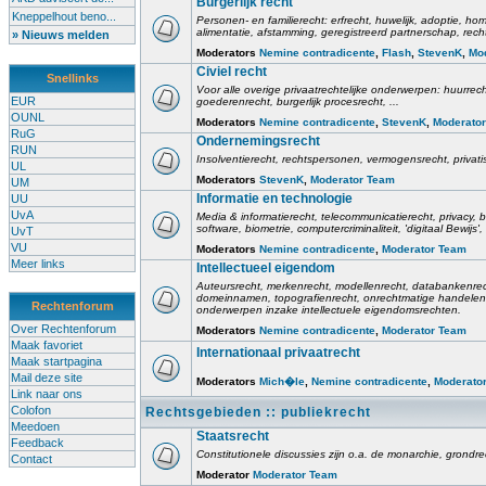
Burgerlijk recht
Kneppelhout beno...
Personen- en familierecht: erfrecht, huwelijk, adoptie, h
alimentatie, afstamming, geregistreerd partnerschap, rech
» Nieuws melden
Moderators
Nemine contradicente
,
Flash
,
StevenK
,
Mo
Civiel recht
Snellinks
Voor alle overige privaatrechtelijke onderwerpen: huurrec
EUR
goederenrecht, burgerlijk procesrecht, ...
OUNL
Moderators
Nemine contradicente
,
StevenK
,
Moderato
RuG
Ondernemingsrecht
RUN
Insolventierecht, rechtspersonen, vermogensrecht, privati
UL
Moderators
StevenK
,
Moderator Team
UM
Informatie en technologie
UU
UvA
Media & informatierecht, telecommunicatierecht, privacy
software, biometrie, computercriminaliteit, 'digitaal Bewij
UvT
VU
Moderators
Nemine contradicente
,
Moderator Team
Meer links
Intellectueel eigendom
Auteursrecht, merkenrecht, modellenrecht, databankenrec
domeinnamen, topografienrecht, onrechtmatige handelen,
Rechtenforum
onderwerpen inzake intellectuele eigendomsrechten.
Over Rechtenforum
Moderators
Nemine contradicente
,
Moderator Team
Maak favoriet
Internationaal privaatrecht
Maak startpagina
Mail deze site
Moderators
Mich�le
,
Nemine contradicente
,
Moderato
Link naar ons
Colofon
Rechtsgebieden :: publiekrecht
Meedoen
Staatsrecht
Feedback
Constitutionele discussies zijn o.a. de monarchie, grondrech
Contact
Moderator
Moderator Team