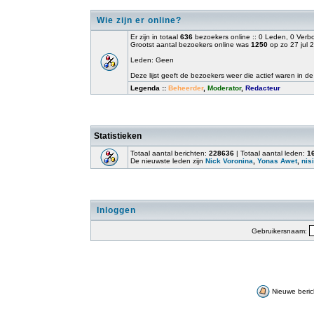
Wie zijn er online?
Er zijn in totaal
636
bezoekers online :: 0 Leden, 0 Ver
Grootst aantal bezoekers online was
1250
op zo 27 jul 
Leden: Geen
Deze lijst geeft de bezoekers weer die actief waren in de
Legenda ::
Beheerder
,
Moderator
,
Redacteur
Statistieken
Totaal aantal berichten:
228636
| Totaal aantal leden:
1
De nieuwste leden zijn
Nick Voronina
,
Yonas Awet
,
nisi
Inloggen
Gebruikersnaam:
Nieuwe beric