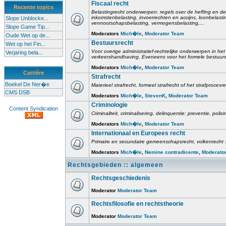
Fiscaal recht
Recente topics
Belastingrecht onderwerpen: regels over de heffing en de
inkomstenbelasting, invoerrechten en accijns, loonbelast
Slope Unblocke...
vennootschapsbelasting, vermogensbelasting,...
Slope Game Tip...
Moderators
Mich�le
,
Moderator Team
Oude Wet op de...
Bestuursrecht
Wet op het Fin...
Voor overige administratief-rechtelijke onderwerpen in het 
Verjaring bela...
verkeershandhaving. Eveneens voor het formele bestuursr
Moderators
Mich�le
,
Moderator Team
Carrière
Strafrecht
Boekel De Ner�e
Materieel strafrecht, formeel strafrecht of het strafprocesr
CMS DSB
Moderators
Mich�le
,
StevenK
,
Moderator Team
Criminologie
Content Syndication
Criminaliteit, criminalisering, delinquentie: preventie, poli
Moderators
Mich�le
,
Moderator Team
Internationaal en Europees recht
Primaire en secundaire gemeenschapsrecht, volkenrecht :
Moderators
Mich�le
,
Nemine contradicente
,
Moderato
Rechtsgebieden :: algemeen
Rechtsgeschiedenis
Moderator
Moderator Team
Rechtsfilosofie en rechtstheorie
Moderator
Moderator Team