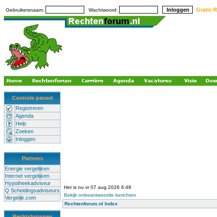
Gratis R
Gebruikersnaam:
Wachtwoord:
Controle paneel
Registreren
Agenda
Help
Zoeken
Inloggen
Partners
Energie vergelijken
Internet vergelijken
Hypotheekadviseur
Het is nu vr 07 aug 2026 6:48
Q Scheidingsadviseurs
Bekijk onbeantwoorde berichten
Vergelijk.com
Rechtenforum.nl Index
Rechtsbronnen