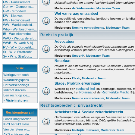
FW - Faillissement...
tijdschriftartikelen en andere (elektronische) informatiebro
Gemw - Gemeente...
Moderators
de Webmeester
,
Moderator Team
GW - Grondwet
Wet van vraag en aanbod
KW - Kieswet
De mogelijkheid om gebruikte juridische boeken en juridis
PW - Provinciewet
aanbod van anderen.
WW - Werkloosheid...
Moderators
Nemine contradicente
,
Moderator Team
Wbp - Wet bescherm...
IB - Wet inkomstbel...
Recht in praktijk
WAO - Wet op de arb..
Advocatuur
WWB - W. werk & bij...
De Orde als centrale machtsfactor/bestuursstructuur, part-
RV - W. v. Burgerlijk...
afschaffing verplicht procuraat, een centaal tuchtregister
Sr - W. v. Strafrecht
Moderators
StevenK
,
Moderator Team
Sv - W. v. Strafvor...
Notariaat
Notaris in dienstbetrekking, evaluatie Commissie Hammerst
Visie
notariaat, tekort aan notarieel geschoolde juristen, liberal
notarissen,...
Werkgevers toch ...
Moderators
Flash
,
Moderator Team
Waarderingsperik...
Stage / Praktijk ervaringen
Het verschonings...
rechtswinkel
Werken bij een
, studentstage, solliciteren, s
Indirect discrim...
Notariaat
Rechterlijke Macht
bedrijfsleven, het
of de
. Bi
Een recht op ide...
Moderators
Nemine contradicente
,
Moderator Team
» Visie insturen
Rechtsgebieden :: privaatrecht
Arbeidsrecht & Sociale zekerheidsrecht
Rechtennieuws.nl
Onderwerpen over relatie werkgever /werknemer en socia
Loods mag worden...
arbeidsovereenkomst, bijstand, CAO, gelijke behandelin
volksverzekeringen, verlof, WAO
KPN bereikt akko...
Van der Steur wi...
Moderators
Mich�le
,
StevenK
,
Moderator Team
AKD adviseert de...