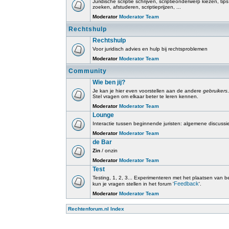
Juridische scriptie schrijven, scriptieonderwerp kiezen, tip
zoeken, afstuderen, scriptieprijzen, ...
Moderator
Moderator Team
Rechtshulp
Rechtshulp
Voor juridisch advies en hulp bij rechtsproblemen
Moderator
Moderator Team
Community
Wie ben jij?
Je kan je hier even voorstellen aan de andere
gebruikers
.
Stel vragen om elkaar beter te leren kennen.
Moderator
Moderator Team
Lounge
Interactie tussen beginnende juristen: algemene discussi
Moderator
Moderator Team
de Bar
Zin
/ onzin
Moderator
Moderator Team
Test
Testing, 1, 2, 3... Experimenteren met het plaatsen van beri
Feedback
kun je vragen stellen in het forum '
'.
Moderator
Moderator Team
Rechtenforum.nl Index