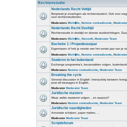
Rechtenstudie
Nederlands Recht Voltijd
Bespreek je ervaringen als rechtenstudent. Ook voor vrage
voor rechtenstudenten.
Moderators
Mich�le
,
Nemine contradicente
,
Moderato
Nederlands Recht Deeltijd
Rechtenstudie in deeltijd en diverse studierichtingen. Duaa
Moderators
Mich�le
,
StevenK
,
Moderator Team
Bachelor 1 / Propedeusejaar
Ergernissen of heb je moeite met het eerste jaar van je ni
Moderators
Mich�le
,
Nemine contradicente
,
Moderato
Studeren in het buitenland
Exchange programma's, keuzevakken volgen, buitenlands
Moderators
Nemine contradicente
,
Moderator Team
Breaking the cycle
General discussion in English: Interactivity between for
post all messages in English.
Moderator
Moderator Team
Juridische masters
Waar, welke masterrrrr volgen... en waarom?
Moderators
Nemine contradicente
,
Moderator Team
Juridische vaardigheden
Annotatie schrijven, paper maken, ...
Moderator
Moderator Team
Scriptieforum