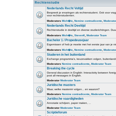
Rechtenstudie
Nederlands Recht Voltijd
Bespreek je ervaringen als rechtenstudent. Ook voor vrage
voor rechtenstudenten.
Moderators
Mich�le
,
Nemine contradicente
,
Moderato
Nederlands Recht Deeltijd
Rechtenstudie in deeltijd en diverse studierichtingen. Duaa
Moderators
Mich�le
,
StevenK
,
Moderator Team
Bachelor 1 / Propedeusejaar
Ergernissen of heb je moeite met het eerste jaar van je ni
Moderators
Mich�le
,
Nemine contradicente
,
Moderato
Studeren in het buitenland
Exchange programma's, keuzevakken volgen, buitenlands
Moderators
Nemine contradicente
,
Moderator Team
Breaking the cycle
General discussion in English: Interactivity between for
post all messages in English.
Moderator
Moderator Team
Juridische masters
Waar, welke masterrrrr volgen... en waarom?
Moderators
Nemine contradicente
,
Moderator Team
Juridische vaardigheden
Annotatie schrijven, paper maken, ...
Moderator
Moderator Team
Scriptieforum