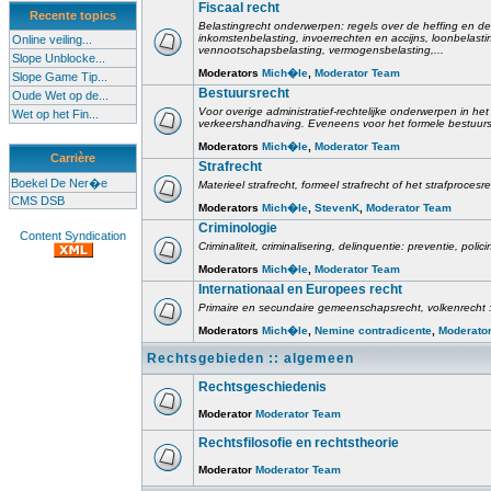
Fiscaal recht
Recente topics
Belastingrecht onderwerpen: regels over de heffing en de
inkomstenbelasting, invoerrechten en accijns, loonbelast
Online veiling...
vennootschapsbelasting, vermogensbelasting,...
Slope Unblocke...
Moderators
Mich�le
,
Moderator Team
Slope Game Tip...
Bestuursrecht
Oude Wet op de...
Voor overige administratief-rechtelijke onderwerpen in het 
Wet op het Fin...
verkeershandhaving. Eveneens voor het formele bestuursr
Moderators
Mich�le
,
Moderator Team
Carrière
Strafrecht
Boekel De Ner�e
Materieel strafrecht, formeel strafrecht of het strafprocesr
CMS DSB
Moderators
Mich�le
,
StevenK
,
Moderator Team
Criminologie
Content Syndication
Criminaliteit, criminalisering, delinquentie: preventie, poli
Moderators
Mich�le
,
Moderator Team
Internationaal en Europees recht
Primaire en secundaire gemeenschapsrecht, volkenrecht :
Moderators
Mich�le
,
Nemine contradicente
,
Moderato
Rechtsgebieden :: algemeen
Rechtsgeschiedenis
Moderator
Moderator Team
Rechtsfilosofie en rechtstheorie
Moderator
Moderator Team