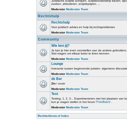
Juridische scriptie schrijven, scriptieonderwerp kiezen, tip
zoeken, afstuderen, scriptieprijzen, ...
Moderator
Moderator Team
Rechtshulp
Rechtshulp
Voor juridisch advies en hulp bij rechtsproblemen
Moderator
Moderator Team
Community
Wie ben jij?
Je kan je hier even voorstellen aan de andere
gebruikers
.
Stel vragen om elkaar beter te leren kennen.
Moderator
Moderator Team
Lounge
Interactie tussen beginnende juristen: algemene discussi
Moderator
Moderator Team
de Bar
Zin
/ onzin
Moderator
Moderator Team
Test
Testing, 1, 2, 3... Experimenteren met het plaatsen van beri
Feedback
kun je vragen stellen in het forum '
'.
Moderator
Moderator Team
Rechtenforum.nl Index