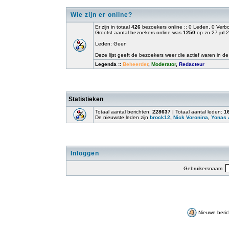
Wie zijn er online?
Er zijn in totaal
426
bezoekers online :: 0 Leden, 0 Ver
Grootst aantal bezoekers online was
1250
op zo 27 jul 
Leden: Geen
Deze lijst geeft de bezoekers weer die actief waren in de
Legenda ::
Beheerder
,
Moderator
,
Redacteur
Statistieken
Totaal aantal berichten:
228637
| Totaal aantal leden:
1
De nieuwste leden zijn
brock12
,
Nick Voronina
,
Yonas 
Inloggen
Gebruikersnaam:
Nieuwe beric