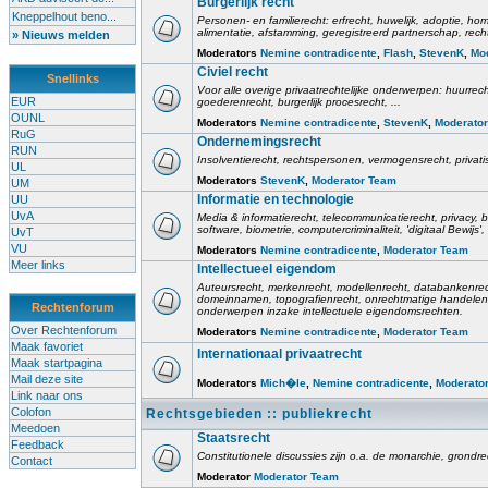
Burgerlijk recht
Kneppelhout beno...
Personen- en familierecht: erfrecht, huwelijk, adoptie, h
alimentatie, afstamming, geregistreerd partnerschap, rech
» Nieuws melden
Moderators
Nemine contradicente
,
Flash
,
StevenK
,
Mo
Civiel recht
Snellinks
Voor alle overige privaatrechtelijke onderwerpen: huurrec
EUR
goederenrecht, burgerlijk procesrecht, ...
OUNL
Moderators
Nemine contradicente
,
StevenK
,
Moderato
RuG
Ondernemingsrecht
RUN
Insolventierecht, rechtspersonen, vermogensrecht, privati
UL
Moderators
StevenK
,
Moderator Team
UM
Informatie en technologie
UU
UvA
Media & informatierecht, telecommunicatierecht, privacy
software, biometrie, computercriminaliteit, 'digitaal Bewij
UvT
VU
Moderators
Nemine contradicente
,
Moderator Team
Meer links
Intellectueel eigendom
Auteursrecht, merkenrecht, modellenrecht, databankenrec
domeinnamen, topografienrecht, onrechtmatige handelen,
Rechtenforum
onderwerpen inzake intellectuele eigendomsrechten.
Over Rechtenforum
Moderators
Nemine contradicente
,
Moderator Team
Maak favoriet
Internationaal privaatrecht
Maak startpagina
Mail deze site
Moderators
Mich�le
,
Nemine contradicente
,
Moderato
Link naar ons
Colofon
Rechtsgebieden :: publiekrecht
Meedoen
Staatsrecht
Feedback
Constitutionele discussies zijn o.a. de monarchie, grondrech
Contact
Moderator
Moderator Team