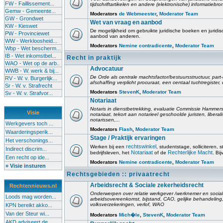
FW - Faillissement...
tijdschriftartikelen en andere (elektronische) informatiebro
Gemw - Gemeente...
Moderators
de Webmeester
,
Moderator Team
GW - Grondwet
Wet van vraag en aanbod
KW - Kieswet
De mogelijkheid om gebruikte juridische boeken en juridis
PW - Provinciewet
aanbod van anderen.
WW - Werkloosheid...
Moderators
Nemine contradicente
,
Moderator Team
Wbp - Wet bescherm...
IB - Wet inkomstbel...
Recht in praktijk
WAO - Wet op de arb..
Advocatuur
WWB - W. werk & bij...
De Orde als centrale machtsfactor/bestuursstructuur, part-
RV - W. v. Burgerlijk...
afschaffing verplicht procuraat, een centaal tuchtregister
Sr - W. v. Strafrecht
Moderators
StevenK
,
Moderator Team
Sv - W. v. Strafvor...
Notariaat
Notaris in dienstbetrekking, evaluatie Commissie Hammerst
Visie
notariaat, tekort aan notarieel geschoolde juristen, liberal
notarissen,...
Werkgevers toch ...
Moderators
Flash
,
Moderator Team
Waarderingsperik...
Stage / Praktijk ervaringen
Het verschonings...
rechtswinkel
Werken bij een
, studentstage, solliciteren, s
Indirect discrim...
Notariaat
Rechterlijke Macht
bedrijfsleven, het
of de
. Bi
Een recht op ide...
Moderators
Nemine contradicente
,
Moderator Team
» Visie insturen
Rechtsgebieden :: privaatrecht
Arbeidsrecht & Sociale zekerheidsrecht
Rechtennieuws.nl
Onderwerpen over relatie werkgever /werknemer en socia
Loods mag worden...
arbeidsovereenkomst, bijstand, CAO, gelijke behandelin
volksverzekeringen, verlof, WAO
KPN bereikt akko...
Van der Steur wi...
Moderators
Mich�le
,
StevenK
,
Moderator Team
AKD adviseert de...