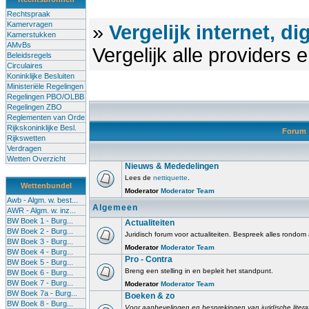
Rechtspraak
Kamervragen
»
Vergelijk internet, di
Kamerstukken
AMvBs
Vergelijk alle providers
Beleidsregels
Circulaires
Koninklijke Besluiten
Ministeriële Regelingen
Regelingen PBO/OLBB
Regelingen ZBO
Reglementen van Orde
Rijkskoninklijke Besl.
Forum
Rijkswetten
Verdragen
Wetten Overzicht
Nieuws & Mededelingen
Lees de
nettiquette
.
Wettenbundel
Moderator
Moderator Team
Awb - Algm. w. best...
Algemeen
AWR - Algm. w. inz...
BW Boek 1 - Burg...
Actualiteiten
BW Boek 2 - Burg...
Juridisch forum voor actualiteiten. Bespreek alles rondom
BW Boek 3 - Burg...
Moderator
Moderator Team
BW Boek 4 - Burg...
Pro - Contra
BW Boek 5 - Burg...
Breng een stelling in en bepleit het standpunt.
BW Boek 6 - Burg...
BW Boek 7 - Burg...
Moderator
Moderator Team
BW Boek 7a - Burg...
Boeken & zo
BW Boek 8 - Burg...
Voor aanbevelingen en besprekingen van juridische litera