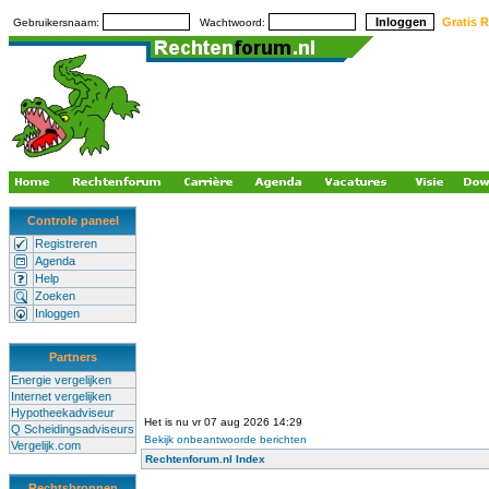
Gratis R
Gebruikersnaam:
Wachtwoord:
Controle paneel
Registreren
Agenda
Help
Zoeken
Inloggen
Partners
Energie vergelijken
Internet vergelijken
Hypotheekadviseur
Het is nu vr 07 aug 2026 14:29
Q Scheidingsadviseurs
Bekijk onbeantwoorde berichten
Vergelijk.com
Rechtenforum.nl Index
Rechtsbronnen