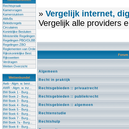
Rechtspraak
Kamervragen
»
Vergelijk internet, di
Kamerstukken
AMvBs
Vergelijk alle providers
Beleidsregels
Circulaires
Koninklijke Besluiten
Ministeriële Regelingen
Regelingen PBO/OLBB
Regelingen ZBO
Reglementen van Orde
Rijkskoninklijke Besl.
Forum
Rijkswetten
Verdragen
Wetten Overzicht
Algemeen
Wettenbundel
Recht in praktijk
Awb - Algm. w. best...
AWR - Algm. w. inz...
Rechtsgebieden :: privaatrecht
BW Boek 1 - Burg...
Rechtsgebieden :: publiekrecht
BW Boek 2 - Burg...
BW Boek 3 - Burg...
Rechtsgebieden :: algemeen
BW Boek 4 - Burg...
BW Boek 5 - Burg...
Rechtenstudie
BW Boek 6 - Burg...
BW Boek 7 - Burg...
Rechtshulp
BW Boek 7a - Burg...
BW Boek 8 - Burg...