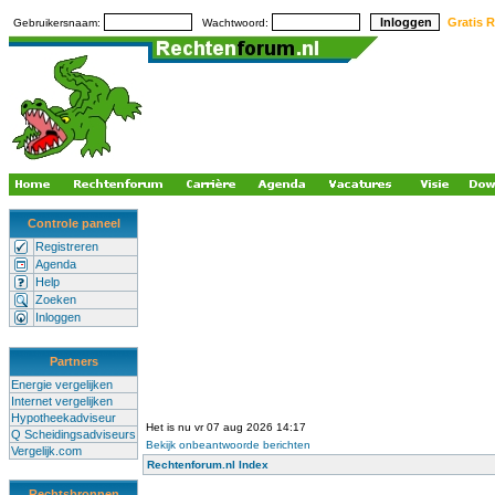
Gratis R
Gebruikersnaam:
Wachtwoord:
Controle paneel
Registreren
Agenda
Help
Zoeken
Inloggen
Partners
Energie vergelijken
Internet vergelijken
Hypotheekadviseur
Het is nu vr 07 aug 2026 14:17
Q Scheidingsadviseurs
Bekijk onbeantwoorde berichten
Vergelijk.com
Rechtenforum.nl Index
Rechtsbronnen