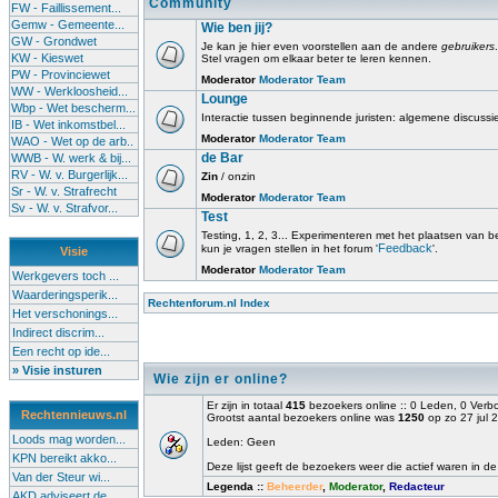
Community
FW - Faillissement...
Gemw - Gemeente...
Wie ben jij?
GW - Grondwet
Je kan je hier even voorstellen aan de andere
gebruikers
.
KW - Kieswet
Stel vragen om elkaar beter te leren kennen.
PW - Provinciewet
Moderator
Moderator Team
WW - Werkloosheid...
Lounge
Wbp - Wet bescherm...
Interactie tussen beginnende juristen: algemene discussi
IB - Wet inkomstbel...
Moderator
Moderator Team
WAO - Wet op de arb..
de Bar
WWB - W. werk & bij...
RV - W. v. Burgerlijk...
Zin
/ onzin
Sr - W. v. Strafrecht
Moderator
Moderator Team
Sv - W. v. Strafvor...
Test
Testing, 1, 2, 3... Experimenteren met het plaatsen van beri
Feedback
kun je vragen stellen in het forum '
'.
Visie
Moderator
Moderator Team
Werkgevers toch ...
Waarderingsperik...
Rechtenforum.nl Index
Het verschonings...
Indirect discrim...
Een recht op ide...
» Visie insturen
Wie zijn er online?
Er zijn in totaal
415
bezoekers online :: 0 Leden, 0 Ver
Rechtennieuws.nl
Grootst aantal bezoekers online was
1250
op zo 27 jul 
Loods mag worden...
Leden: Geen
KPN bereikt akko...
Deze lijst geeft de bezoekers weer die actief waren in de
Van der Steur wi...
Legenda ::
Beheerder
,
Moderator
,
Redacteur
AKD adviseert de...