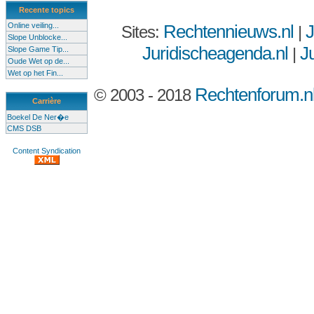
Recente topics
Online veiling...
Rechtennieuws.nl
J
Sites:
|
Slope Unblocke...
Juridischeagenda.nl
Ju
|
Slope Game Tip...
Oude Wet op de...
Wet op het Fin...
Rechtenforum.n
© 2003 - 2018
Carrière
Boekel De Ner�e
CMS DSB
Content Syndication