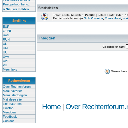
Kneppelhout beno...
Statistieken
» Nieuws melden
Totaal aantal berichten:
228636
| Totaal aantal leden:
1
De nieuwste leden zijn
Nick Voronina
,
Yonas Awet
,
nisi
Snellinks
EUR
OUNL
RuG
Inloggen
RUN
UL
Gebruikersnaam:
UM
UU
UvA
UvT
VU
Meer links
Nieuwe beric
Rechtenforum
Over Rechtenforum
Maak favoriet
Maak startpagina
Mail deze site
Link naar ons
Home
Over Rechtenforum.n
|
Colofon
Meedoen
Feedback
Contact