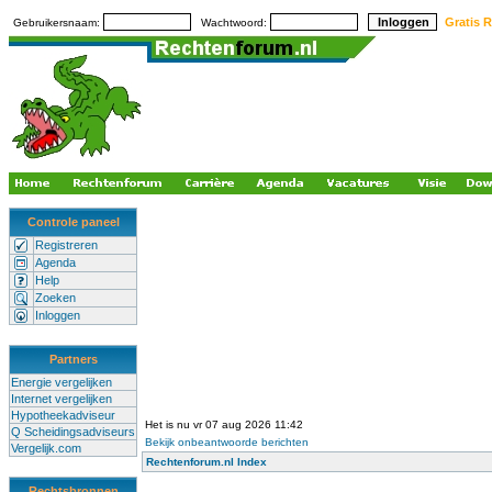
Gratis R
Gebruikersnaam:
Wachtwoord:
Controle paneel
Registreren
Agenda
Help
Zoeken
Inloggen
Partners
Energie vergelijken
Internet vergelijken
Hypotheekadviseur
Het is nu vr 07 aug 2026 11:42
Q Scheidingsadviseurs
Bekijk onbeantwoorde berichten
Vergelijk.com
Rechtenforum.nl Index
Rechtsbronnen