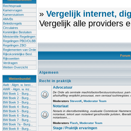
Rechtspraak
Kamervragen
»
Vergelijk internet, di
Kamerstukken
AMvBs
Vergelijk alle providers
Beleidsregels
Circulaires
Koninklijke Besluiten
Ministeriële Regelingen
Regelingen PBO/OLBB
Regelingen ZBO
Reglementen van Orde
Rijkskoninklijke Besl.
Foru
Rijkswetten
Verdragen
Wetten Overzicht
Algemeen
Wettenbundel
Recht in praktijk
Awb - Algm. w. best...
Advocatuur
AWR - Algm. w. inz...
De Orde als centrale machtsfactor/bestuursstructuur, part-
BW Boek 1 - Burg...
afschaffing verplicht procuraat, een centaal tuchtregister
BW Boek 2 - Burg...
Moderators
StevenK
,
Moderator Team
BW Boek 3 - Burg...
Notariaat
BW Boek 4 - Burg...
BW Boek 5 - Burg...
Notaris in dienstbetrekking, evaluatie Commissie Hammerst
notariaat, tekort aan notarieel geschoolde juristen, liberal
BW Boek 6 - Burg...
notarissen,...
BW Boek 7 - Burg...
Moderators
Flash
,
Moderator Team
BW Boek 7a - Burg...
Stage / Praktijk ervaringen
BW Boek 8 - Burg...