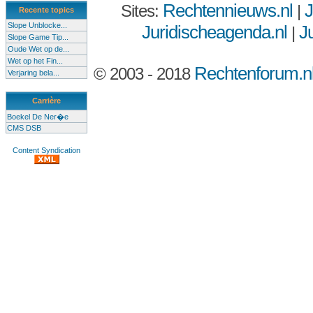
Rechtennieuws.nl
J
Sites:
|
Recente topics
Slope Unblocke...
Juridischeagenda.nl
Ju
|
Slope Game Tip...
Oude Wet op de...
Wet op het Fin...
Rechtenforum.n
© 2003 - 2018
Verjaring bela...
Carrière
Boekel De Ner�e
CMS DSB
Content Syndication