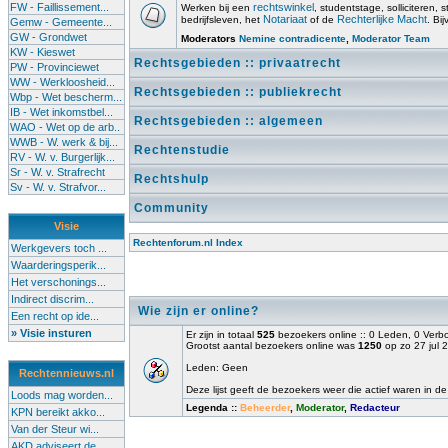
FW - Faillissement...
rechtswinkel
Werken bij een
, studentstage, solliciteren, s
Notariaat
Rechterlijke Macht
bedrijfsleven, het
of de
. Bi
Gemw - Gemeente...
GW - Grondwet
Moderators
Nemine contradicente
,
Moderator Team
KW - Kieswet
Rechtsgebieden :: privaatrecht
PW - Provinciewet
WW - Werkloosheid...
Rechtsgebieden :: publiekrecht
Wbp - Wet bescherm...
IB - Wet inkomstbel...
Rechtsgebieden :: algemeen
WAO - Wet op de arb..
WWB - W. werk & bij...
Rechtenstudie
RV - W. v. Burgerlijk...
Sr - W. v. Strafrecht
Rechtshulp
Sv - W. v. Strafvor...
Community
Visie
Rechtenforum.nl Index
Werkgevers toch ...
Waarderingsperik...
Het verschonings...
Indirect discrim...
Wie zijn er online?
Een recht op ide...
» Visie insturen
Er zijn in totaal
525
bezoekers online :: 0 Leden, 0 Ver
Grootst aantal bezoekers online was
1250
op zo 27 jul 
Leden: Geen
Rechtennieuws.nl
Deze lijst geeft de bezoekers weer die actief waren in de
Loods mag worden...
Legenda ::
Beheerder
,
Moderator
,
Redacteur
KPN bereikt akko...
Van der Steur wi...
AKD adviseert de...