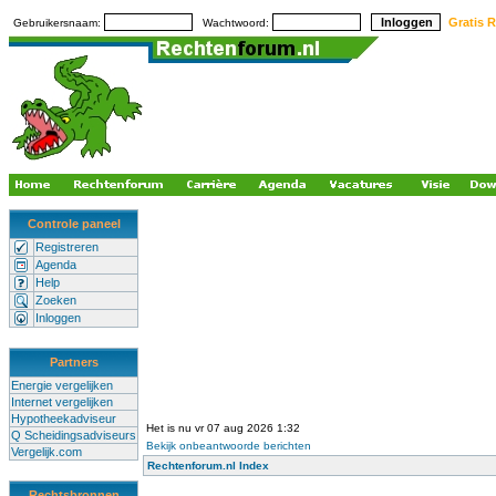
Gratis R
Gebruikersnaam:
Wachtwoord:
Controle paneel
Registreren
Agenda
Help
Zoeken
Inloggen
Partners
Energie vergelijken
Internet vergelijken
Hypotheekadviseur
Het is nu vr 07 aug 2026 1:32
Q Scheidingsadviseurs
Bekijk onbeantwoorde berichten
Vergelijk.com
Rechtenforum.nl Index
Rechtsbronnen