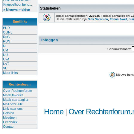
Kneppelhout beno...
Statistieken
» Nieuws melden
Totaal aantal berichten:
228636
| Totaal aantal leden:
1
De nieuwste leden zijn
Nick Voronina
,
Yonas Awet
,
nisi
Snellinks
EUR
OUNL
RuG
Inloggen
RUN
UL
Gebruikersnaam:
UM
UU
UvA
UvT
VU
Meer links
Nieuwe beric
Rechtenforum
Over Rechtenforum
Maak favoriet
Maak startpagina
Mail deze site
Link naar ons
Home
Over Rechtenforum.n
|
Colofon
Meedoen
Feedback
Contact