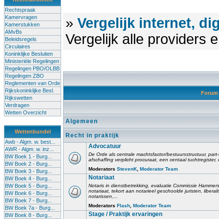
Rechtspraak
Kamervragen
»
Vergelijk internet, di
Kamerstukken
AMvBs
Vergelijk alle providers
Beleidsregels
Circulaires
Koninklijke Besluiten
Ministeriële Regelingen
Regelingen PBO/OLBB
Regelingen ZBO
Reglementen van Orde
Rijkskoninklijke Besl.
Foru
Rijkswetten
Verdragen
Wetten Overzicht
Algemeen
Wettenbundel
Recht in praktijk
Awb - Algm. w. best...
Advocatuur
AWR - Algm. w. inz...
De Orde als centrale machtsfactor/bestuursstructuur, part-
BW Boek 1 - Burg...
afschaffing verplicht procuraat, een centaal tuchtregister
BW Boek 2 - Burg...
Moderators
StevenK
,
Moderator Team
BW Boek 3 - Burg...
Notariaat
BW Boek 4 - Burg...
BW Boek 5 - Burg...
Notaris in dienstbetrekking, evaluatie Commissie Hammerst
notariaat, tekort aan notarieel geschoolde juristen, liberal
BW Boek 6 - Burg...
notarissen,...
BW Boek 7 - Burg...
Moderators
Flash
,
Moderator Team
BW Boek 7a - Burg...
Stage / Praktijk ervaringen
BW Boek 8 - Burg...