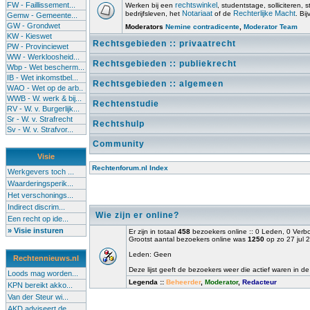
FW - Faillissement...
rechtswinkel
Werken bij een
, studentstage, solliciteren, s
Notariaat
Rechterlijke Macht
bedrijfsleven, het
of de
. Bi
Gemw - Gemeente...
GW - Grondwet
Moderators
Nemine contradicente
,
Moderator Team
KW - Kieswet
Rechtsgebieden :: privaatrecht
PW - Provinciewet
WW - Werkloosheid...
Rechtsgebieden :: publiekrecht
Wbp - Wet bescherm...
IB - Wet inkomstbel...
Rechtsgebieden :: algemeen
WAO - Wet op de arb..
WWB - W. werk & bij...
Rechtenstudie
RV - W. v. Burgerlijk...
Sr - W. v. Strafrecht
Rechtshulp
Sv - W. v. Strafvor...
Community
Visie
Rechtenforum.nl Index
Werkgevers toch ...
Waarderingsperik...
Het verschonings...
Indirect discrim...
Wie zijn er online?
Een recht op ide...
» Visie insturen
Er zijn in totaal
458
bezoekers online :: 0 Leden, 0 Ver
Grootst aantal bezoekers online was
1250
op zo 27 jul 
Leden: Geen
Rechtennieuws.nl
Deze lijst geeft de bezoekers weer die actief waren in de
Loods mag worden...
Legenda ::
Beheerder
,
Moderator
,
Redacteur
KPN bereikt akko...
Van der Steur wi...
AKD adviseert de...