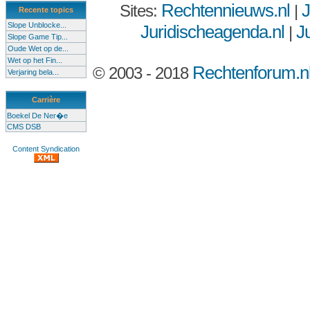
Rechtennieuws.nl
J
Sites:
|
Recente topics
Slope Unblocke...
Juridischeagenda.nl
Ju
|
Slope Game Tip...
Oude Wet op de...
Wet op het Fin...
Rechtenforum.n
© 2003 - 2018
Verjaring bela...
Carrière
Boekel De Ner�e
CMS DSB
Content Syndication