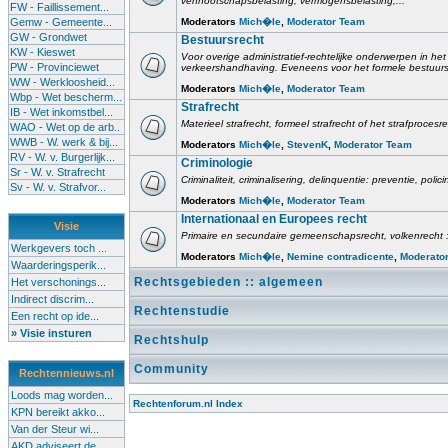
vennootschapsbelasting, vermogensbelasting,...
FW - Faillissement...
Gemw - Gemeente...
Moderators
Mich�le
,
Moderator Team
GW - Grondwet
Bestuursrecht
KW - Kieswet
Voor overige administratief-rechtelijke onderwerpen in het 
PW - Provinciewet
verkeershandhaving. Eveneens voor het formele bestuursr
WW - Werkloosheid...
Moderators
Mich�le
,
Moderator Team
Wbp - Wet bescherm...
Strafrecht
IB - Wet inkomstbel...
Materieel strafrecht, formeel strafrecht of het strafprocesr
WAO - Wet op de arb..
WWB - W. werk & bij...
Moderators
Mich�le
,
StevenK
,
Moderator Team
RV - W. v. Burgerlijk...
Criminologie
Sr - W. v. Strafrecht
Criminaliteit, criminalisering, delinquentie: preventie, poli
Sv - W. v. Strafvor...
Moderators
Mich�le
,
Moderator Team
Internationaal en Europees recht
Visie
Primaire en secundaire gemeenschapsrecht, volkenrecht :
Werkgevers toch ...
Moderators
Mich�le
,
Nemine contradicente
,
Moderato
Waarderingsperik...
Rechtsgebieden :: algemeen
Het verschonings...
Indirect discrim...
Rechtenstudie
Een recht op ide...
» Visie insturen
Rechtshulp
Community
Rechtennieuws.nl
Loods mag worden...
Rechtenforum.nl Index
KPN bereikt akko...
Van der Steur wi...
AKD adviseert de...