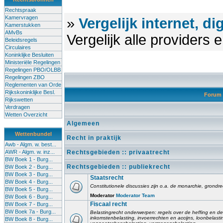
Rechtspraak
Kamervragen
»
Vergelijk internet, di
Kamerstukken
AMvBs
Vergelijk alle providers
Beleidsregels
Circulaires
Koninklijke Besluiten
Ministeriële Regelingen
Regelingen PBO/OLBB
Regelingen ZBO
Reglementen van Orde
Rijkskoninklijke Besl.
Forum
Rijkswetten
Verdragen
Wetten Overzicht
Algemeen
Wettenbundel
Recht in praktijk
Awb - Algm. w. best...
AWR - Algm. w. inz...
Rechtsgebieden :: privaatrecht
BW Boek 1 - Burg...
Rechtsgebieden :: publiekrecht
BW Boek 2 - Burg...
BW Boek 3 - Burg...
Staatsrecht
BW Boek 4 - Burg...
Constitutionele discussies zijn o.a. de monarchie, grondrech
BW Boek 5 - Burg...
Moderator
Moderator Team
BW Boek 6 - Burg...
Fiscaal recht
BW Boek 7 - Burg...
BW Boek 7a - Burg...
Belastingrecht onderwerpen: regels over de heffing en de
inkomstenbelasting, invoerrechten en accijns, loonbelast
BW Boek 8 - Burg...