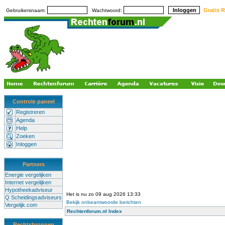
Gratis R
Gebruikersnaam:
Wachtwoord:
Controle paneel
Registreren
Agenda
Help
Zoeken
Inloggen
Partners
Energie vergelijken
Internet vergelijken
Hypotheekadviseur
Het is nu zo 09 aug 2026 13:33
Q Scheidingsadviseurs
Bekijk onbeantwoorde berichten
Vergelijk.com
Rechtenforum.nl Index
Rechtsbronnen