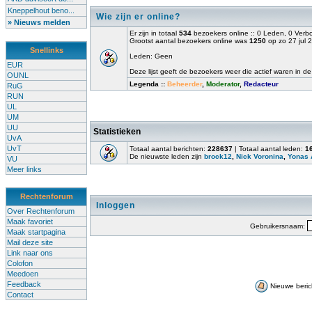
Kneppelhout beno...
Wie zijn er online?
» Nieuws melden
Er zijn in totaal
534
bezoekers online :: 0 Leden, 0 Ver
Grootst aantal bezoekers online was
1250
op zo 27 jul 
Snellinks
Leden: Geen
EUR
Deze lijst geeft de bezoekers weer die actief waren in de
OUNL
Legenda ::
Beheerder
,
Moderator
,
Redacteur
RuG
RUN
UL
UM
UU
Statistieken
UvA
UvT
Totaal aantal berichten:
228637
| Totaal aantal leden:
1
De nieuwste leden zijn
brock12
,
Nick Voronina
,
Yonas 
VU
Meer links
Rechtenforum
Inloggen
Over Rechtenforum
Maak favoriet
Gebruikersnaam:
Maak startpagina
Mail deze site
Link naar ons
Colofon
Meedoen
Feedback
Nieuwe beric
Contact