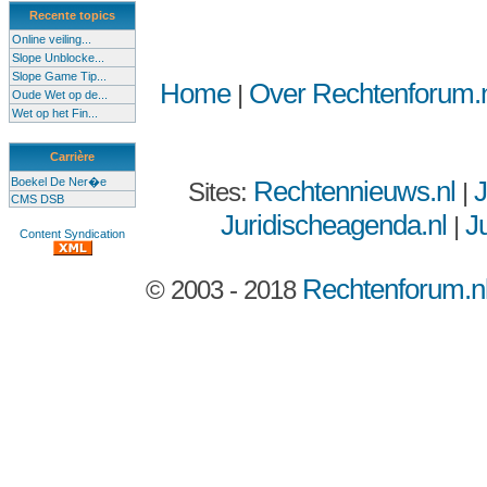
Recente topics
Online veiling...
Slope Unblocke...
Slope Game Tip...
Home
Over Rechtenforum.n
|
Oude Wet op de...
Wet op het Fin...
Carrière
Boekel De Ner�e
Rechtennieuws.nl
J
Sites:
|
CMS DSB
Juridischeagenda.nl
Ju
|
Content Syndication
Rechtenforum.n
© 2003 - 2018