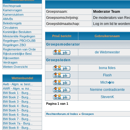
Rechtspraak
Kamervragen
Groepsnaam:
Moderator Team
Kamerstukken
Groepsomschrijving:
De moderators van Re
AMvBs
Beleidsregels
Groepslidmaatschap:
Log in om lid te worde
Circulaires
Koninklijke Besluiten
Privé bericht
Gebruikersnaam
Ministeriële Regelingen
Regelingen PBO/OLBB
Groepsmoderator
Regelingen ZBO
Reglementen van Orde
de Webmeester
Rijkskoninklijke Besl.
Rijkswetten
Groepsleden
Verdragen
Wetten Overzicht
bona fides
Flash
Wettenbundel
Mich�le
Awb - Algm. w. best...
AWR - Algm. w. inz...
Nemine contradicente
BW Boek 1 - Burg...
StevenK
BW Boek 2 - Burg...
BW Boek 3 - Burg...
Pagina
1
van
1
BW Boek 4 - Burg...
BW Boek 5 - Burg...
Rechtenforum.nl Index
»
Groepen
BW Boek 6 - Burg...
BW Boek 7 - Burg...
BW Boek 7a - Burg...
BW Boek 8 - Burg...