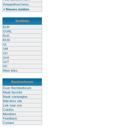
Kneppelhout beno...
» Nieuws melden
Snellinks
EUR
OUNL
RuG
RUN
UL
UM
UU
UvA
UvT
VU
Meer links
Rechtenforum
Over Rechtenforum
Maak favoriet
Maak startpagina
Mail deze site
Link naar ons
Colofon
Meedoen
Feedback
Contact