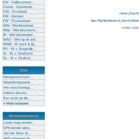
FW - Faillissement...
Gemw - Gemeente...
GW - Grondwet
Home
Over Re
|
KW - Kieswet
Rechtennieuws.nl
Jure.nl
Maxius
PW - Provinciewet
Sites:
|
|
WW - Werkloosheid...
© 2003 - 2018
Wbp - Wet bescherm...
IB - Wet inkomstbel...
WAO - Wet op de arb..
WWB - W. werk & bij...
RV - W. v. Burgerlijk...
Sr - W. v. Strafrecht
Sv - W. v. Strafvor...
Visie
Werkgevers toch ...
Waarderingsperik...
Het verschonings...
Indirect discrim...
Een recht op ide...
» Visie insturen
Rechtennieuws.nl
Loods mag worden...
KPN bereikt akko...
Van der Steur wi...
AKD adviseert de...