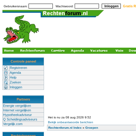
Gratis R
Gebruikersnaam:
Wachtwoord:
Controle paneel
Registreren
Agenda
Help
Zoeken
Inloggen
Partners
Energie vergelijken
Internet vergelijken
Hypotheekadviseur
Het is nu za 08 aug 2026 9:52
Q Scheidingsadviseurs
Bekijk onbeantwoorde berichten
Vergelijk.com
Rechtenforum.nl Index
»
Groepen
Rechtsbronnen