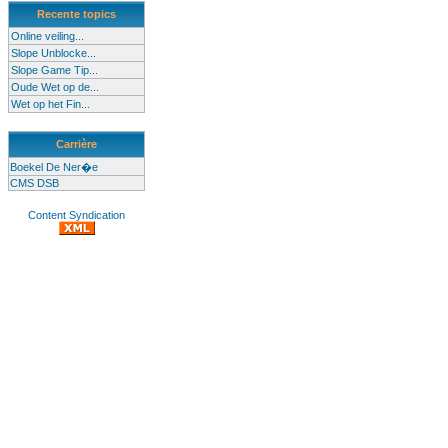
Recente topics
Online veiling...
Slope Unblocke...
Slope Game Tip...
Oude Wet op de...
Wet op het Fin...
Carrière
Boekel De Ner�e
CMS DSB
Content Syndication