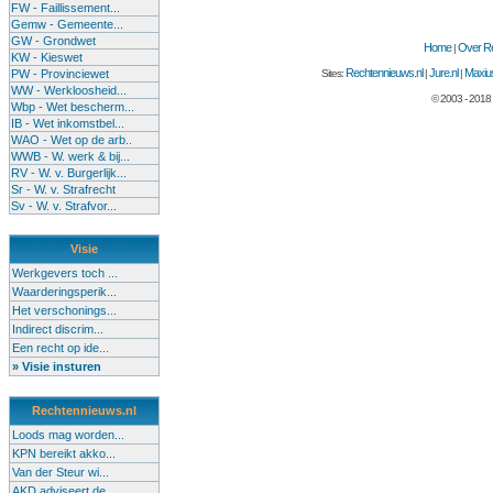
FW - Faillissement...
Gemw - Gemeente...
GW - Grondwet
Home
Over Re
|
KW - Kieswet
Rechtennieuws.nl
Jure.nl
Maxius
PW - Provinciewet
Sites:
|
|
WW - Werkloosheid...
© 2003 - 2018
Wbp - Wet bescherm...
IB - Wet inkomstbel...
WAO - Wet op de arb..
WWB - W. werk & bij...
RV - W. v. Burgerlijk...
Sr - W. v. Strafrecht
Sv - W. v. Strafvor...
Visie
Werkgevers toch ...
Waarderingsperik...
Het verschonings...
Indirect discrim...
Een recht op ide...
» Visie insturen
Rechtennieuws.nl
Loods mag worden...
KPN bereikt akko...
Van der Steur wi...
AKD adviseert de...