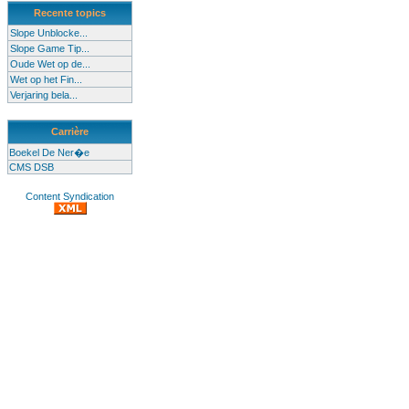
Recente topics
Slope Unblocke...
Slope Game Tip...
Oude Wet op de...
Wet op het Fin...
Verjaring bela...
Carrière
Boekel De Ner�e
CMS DSB
Content Syndication