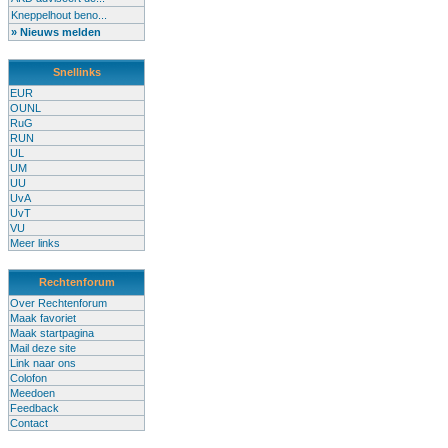
Kneppelhout beno...
» Nieuws melden
Snellinks
EUR
OUNL
RuG
RUN
UL
UM
UU
UvA
UvT
VU
Meer links
Rechtenforum
Over Rechtenforum
Maak favoriet
Maak startpagina
Mail deze site
Link naar ons
Colofon
Meedoen
Feedback
Contact