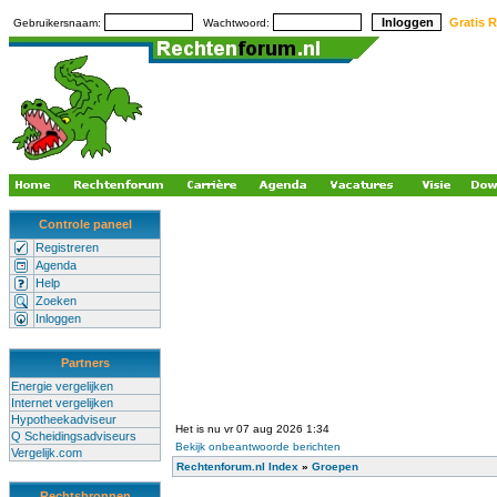
Gratis R
Gebruikersnaam:
Wachtwoord:
Controle paneel
Registreren
Agenda
Help
Zoeken
Inloggen
Partners
Energie vergelijken
Internet vergelijken
Hypotheekadviseur
Het is nu vr 07 aug 2026 1:34
Q Scheidingsadviseurs
Bekijk onbeantwoorde berichten
Vergelijk.com
Rechtenforum.nl Index
»
Groepen
Rechtsbronnen