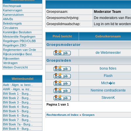
Rechtspraak
Kamervragen
Groepsnaam:
Moderator Team
Kamerstukken
Groepsomschrijving:
De moderators van Re
AMvBs
Beleidsregels
Groepslidmaatschap:
Log in om lid te worde
Circulaires
Koninklijke Besluiten
Privé bericht
Gebruikersnaam
Ministeriële Regelingen
Regelingen PBO/OLBB
Groepsmoderator
Regelingen ZBO
Reglementen van Orde
de Webmeester
Rijkskoninklijke Besl.
Rijkswetten
Groepsleden
Verdragen
Wetten Overzicht
bona fides
Flash
Wettenbundel
Mich�le
Awb - Algm. w. best...
AWR - Algm. w. inz...
Nemine contradicente
BW Boek 1 - Burg...
StevenK
BW Boek 2 - Burg...
BW Boek 3 - Burg...
Pagina
1
van
1
BW Boek 4 - Burg...
BW Boek 5 - Burg...
Rechtenforum.nl Index
»
Groepen
BW Boek 6 - Burg...
BW Boek 7 - Burg...
BW Boek 7a - Burg...
BW Boek 8 - Burg...