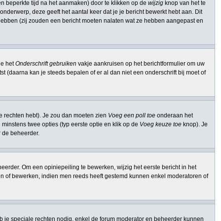
n beperkte tijd na het aanmaken) door te klikken op de
wijzig
knop van het te
onderwerp, deze geeft het aantal keer dat je je bericht bewerkt hebt aan. Dit
t hebben (zij zouden een bericht moeten nalaten wat ze hebben aangepast en
je het
Onderschrift gebruiken
vakje aankruisen op het berichtformulier om uw
st (daarna kan je steeds bepalen of er al dan niet een onderschrift bij moet of
ie rechten hebt). Je zou dan moeten zien
Voeg een poll toe
onderaan het
en minstens twee opties (typ eerste optie en klik op de
Voeg keuze toe
knop). Je
or de beheerder.
erder. Om een opiniepeiling te bewerken, wijzig het eerste bericht in het
ssen of bewerken, indien men reeds heeft gestemd kunnen enkel moderatoren of
b je speciale rechten nodig, enkel de forum moderator en beheerder kunnen