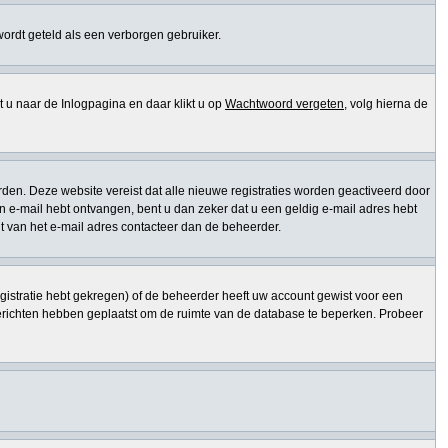
 wordt geteld als een verborgen gebruiker.
 naar de Inlogpagina en daar klikt u op
Wachtwoord vergeten
, volg hierna de
den. Deze website vereist dat alle nieuwe registraties worden geactiveerd door
een e-mail hebt ontvangen, bent u dan zeker dat u een geldig e-mail adres hebt
t van het e-mail adres contacteer dan de beheerder.
gistratie hebt gekregen) of de beheerder heeft uw account gewist voor een
berichten hebben geplaatst om de ruimte van de database te beperken. Probeer