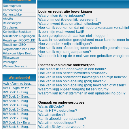
Rechtspraak
Kamervragen
Login en registratie bewerkingen
Kamerstukken
Waarom kan ik niet inloggen?
AMvBs
Waarom moet ik eigenlijk registreren?
Beleidsregels
Waarom word ik automatisch uitgelogd?
Circulaires
Hoe kan ik voorkomen dat mijn gebruikersnaam verschijnt i
Ik ben mijn wachtwoord kwijt!
Koninklijke Besluiten
Ik ben geregistreerd maar kan niet inloggen!
Ministeriële Regelingen
Ik was in het verleden geregistreerd maar kan niet meer i
Regelingen PBO/OLBB
Hoe verander ik mijn instellingen?
Regelingen ZBO
Hoe kan ik een afbeelding tonen onder mijn gebruikersn
Reglementen van Orde
Hoe kan ik mijn rang aanpassen?
Rijkskoninklijke Besl.
Wanneer ik klik op de e-mail van een gebruiker vraagt me
Rijkswetten
Verdragen
Plaatsen van nieuwe onderwerpen
Wetten Overzicht
Hoe plaats ik een onderwerp in een forum?
Hoe kan ik een bericht bewerken of wissen?
Hoe kan ik een onderschrift toevoegen aan mijn bericht?
Wettenbundel
Hoe kan ik een opiniepeiling (poll) maken?
Awb - Algm. w. best...
Hoe kan ik een opiniepeiling (poll) bewerken of wissen?
AWR - Algm. w. inz...
Waarom krijg ik geen toegang tot een forum?
BW Boek 1 - Burg...
Waarom kan ik niet stemmen in een opiniepeiling(poll)?
BW Boek 2 - Burg...
BW Boek 3 - Burg...
Opmaak en onderwerptypes
BW Boek 4 - Burg...
Wat is BBCode?
BW Boek 5 - Burg...
Kan ik HTML gebruiken?
BW Boek 6 - Burg...
Wat zijn smileys?
BW Boek 7 - Burg...
Kan ik afbeeldingen plaatsen?
BW Boek 7a - Burg...
Wat zijn mededelingen?
Wat zijn Sticky onderwerpen?
BW Boek 8 - Burg...