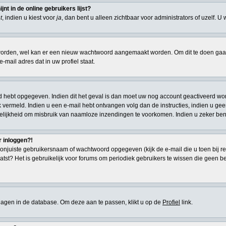
t in de online gebruikers lijst?
t
, indien u kiest voor
ja
, dan bent u alleen zichtbaar voor administrators of uzelf. U
den, wel kan er een nieuw wachtwoord aangemaakt worden. Om dit te doen gaat u
-mail adres dat in uw profiel staat.
d hebt opgegeven. Indien dit het geval is dan moet uw nog account geactiveerd wor
 ook vermeld. Indien u een e-mail hebt ontvangen volg dan de instructies, indien u g
elijkheid om misbruik van naamloze inzendingen te voorkomen. Indien u zeker ben
r inloggen?!
onjuiste gebruikersnaam of wachtwoord opgegeven (kijk de e-mail die u toen bij re
atst? Het is gebruikelijk voor forums om periodiek gebruikers te wissen die geen 
eslagen in de database. Om deze aan te passen, klikt u op de
Profiel
link.