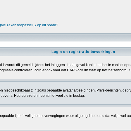
gale zaken toepasselijk op dit board?
Login en registratie bewerkingen
l is wordt dit gemeld tijdens het inloggen. In dat geval kunt u het beste contact 
gmaals controleren. Zorg er ook voor dat CAPSlock uit staat op uw toetsenbord. Kij
sten niet beschikbaar zijn zoals bepaalde avatar afbeeldingen, Privé-berichten, gebr
vens. Het registreren neemt niet veel tijd in beslag.
epaalde tijd uit veiligheidsoverwegingen weer uitgelogd. Indien u dat vakje wel aanvi