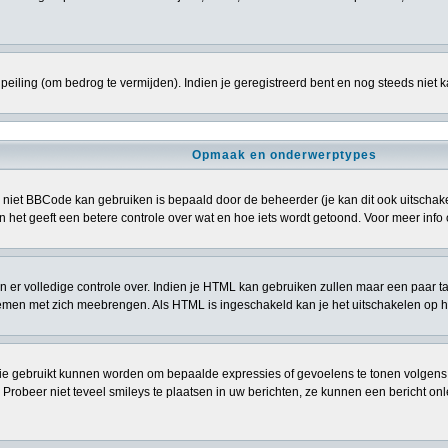
eiling (om bedrog te vermijden). Indien je geregistreerd bent en nog steeds niet 
Opmaak en onderwerptypes
niet BBCode kan gebruiken is bepaald door de beheerder (je kan dit ook uitschakele
> en het geeft een betere controle over wat en hoe iets wordt getoond. Voor meer i
ben er volledige controle over. Indien je HTML kan gebruiken zullen maar een paar t
n met zich meebrengen. Als HTML is ingeschakeld kan je het uitschakelen op het
ie gebruikt kunnen worden om bepaalde expressies of gevoelens te tonen volgens een 
. Probeer niet teveel smileys te plaatsen in uw berichten, ze kunnen een bericht 