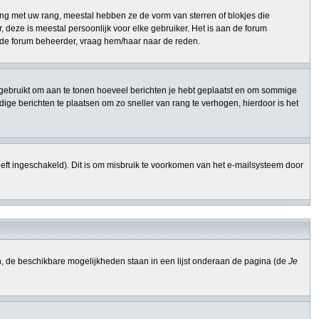
ng met uw rang, meestal hebben ze de vorm van sterren of blokjes die
 deze is meestal persoonlijk voor elke gebruiker. Het is aan de forum
n de forum beheerder, vraag hem/haar naar de reden.
ang gebruikt om aan te tonen hoeveel berichten je hebt geplaatst en om sommige
ge berichten te plaatsen om zo sneller van rang te verhogen, hierdoor is het
eft ingeschakeld). Dit is om misbruik te voorkomen van het e-mailsysteem door
n, de beschikbare mogelijkheden staan in een lijst onderaan de pagina (de
Je