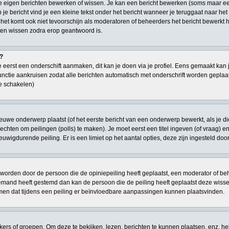
je eigen berichten bewerken of wissen. Je kan een bericht bewerken (soms maar ee
je bericht vind je een kleine tekst onder het bericht wanneer je teruggaat naar het 
 het komt ook niet tevoorschijn als moderatoren of beheerders het bericht bewerk
en wissen zodra erop geantwoord is.
t?
 eerst een onderschift aanmaken, dit kan je doen via je profiel. Eens gemaakt kan 
 functie aankruisen zodat alle berichten automatisch met onderschrift worden geplaat
te schakelen)
euwe onderwerp plaatst (of het eerste bericht van een onderwerp bewerkt, als je d
n rechten om peilingen (polls) te maken). Je moet eerst een titel ingeven (of vraag) 
 eeuwigdurende peiling. Er is een limiet op het aantal opties, deze zijn ingesteld do
worden door de persoon die de opiniepeiling heeft geplaatst, een moderator of behe
niemand heeft gestemd dan kan de persoon die de peiling heeft geplaatst deze wi
men dat tijdens een peiling er beïnvloedbare aanpassingen kunnen plaatsvinden.
s of groepen. Om deze te bekijken, lezen, berichten te kunnen plaatsen, enz. he