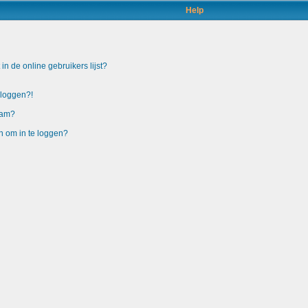
Help
n de online gebruikers lijst?
nloggen?!
aam?
n om in te loggen?