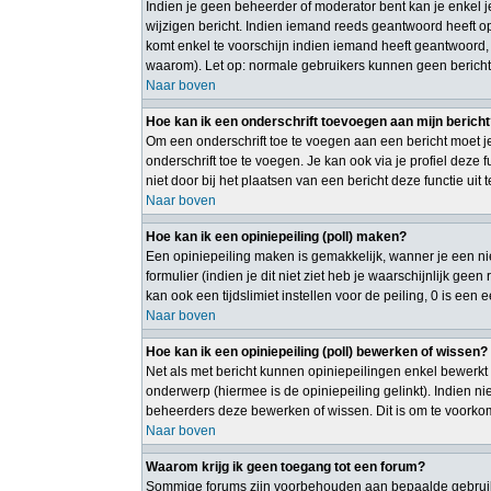
Indien je geen beheerder of moderator bent kan je enkel 
wijzigen bericht. Indien iemand reeds geantwoord heeft op 
komt enkel te voorschijn indien iemand heeft geantwoord,
waarom). Let op: normale gebruikers kunnen geen bericht
Naar boven
Hoe kan ik een onderschrift toevoegen aan mijn berich
Om een onderschrift toe te voegen aan een bericht moet je
onderschrift toe te voegen. Je kan ook via je profiel deze
niet door bij het plaatsen van een bericht deze functie uit 
Naar boven
Hoe kan ik een opiniepeiling (poll) maken?
Een opiniepeiling maken is gemakkelijk, wanner je een ni
formulier (indien je dit niet ziet heb je waarschijnlijk gee
kan ook een tijdslimiet instellen voor de peiling, 0 is een
Naar boven
Hoe kan ik een opiniepeiling (poll) bewerken of wissen?
Net als met bericht kunnen opiniepeilingen enkel bewerkt 
onderwerp (hiermee is de opiniepeiling gelinkt). Indien 
beheerders deze bewerken of wissen. Dit is om te voorko
Naar boven
Waarom krijg ik geen toegang tot een forum?
Sommige forums zijn voorbehouden aan bepaalde gebruiker