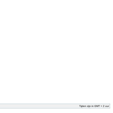
Tijden zijn in GMT + 2 uur