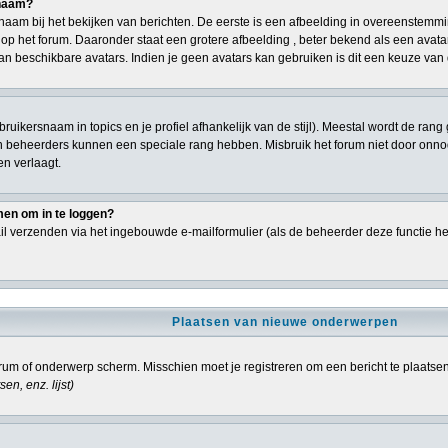
snaam?
aam bij het bekijken van berichten. De eerste is een afbeelding in overeenstemmi
p het forum. Daaronder staat een grotere afbeelding , beter bekend als een avatar,
an beschikbare avatars. Indien je geen avatars kan gebruiken is dit een keuze va
ebruikersnaam in topics en je profiel afhankelijk van de stijl). Meestal wordt de r
n beheerders kunnen een speciale rang hebben. Misbruik het forum niet door onnodi
en verlaagt.
men om in te loggen?
l verzenden via het ingebouwde e-mailformulier (als de beheerder deze functie he
Plaatsen van nieuwe onderwerpen
um of onderwerp scherm. Misschien moet je registreren om een bericht te plaatse
sen, enz.
lijst)