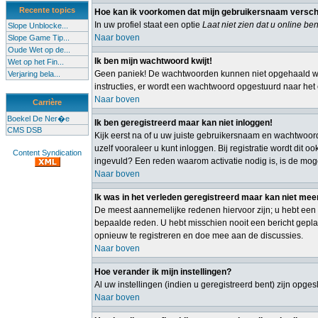
Recente topics
Hoe kan ik voorkomen dat mijn gebruikersnaam verschijn
In uw profiel staat een optie
Laat niet zien dat u online ben
Slope Unblocke...
Naar boven
Slope Game Tip...
Oude Wet op de...
Ik ben mijn wachtwoord kwijt!
Wet op het Fin...
Geen paniek! De wachtwoorden kunnen niet opgehaald wor
Verjaring bela...
instructies, er wordt een wachtwoord opgestuurd naar het e
Naar boven
Carrière
Boekel De Ner�e
Ik ben geregistreerd maar kan niet inloggen!
CMS DSB
Kijk eerst na of u uw juiste gebruikersnaam en wachtwoor
uzelf vooraleer u kunt inloggen. Bij registratie wordt dit
Content Syndication
ingevuld? Een reden waarom activatie nodig is, is de mog
Naar boven
Ik was in het verleden geregistreerd maar kan niet mee
De meest aannemelijke redenen hiervoor zijn; u hebt een 
bepaalde reden. U hebt misschien nooit een bericht gepla
opnieuw te registreren en doe mee aan de discussies.
Naar boven
Hoe verander ik mijn instellingen?
Al uw instellingen (indien u geregistreerd bent) zijn opg
Naar boven