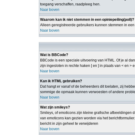
toegang verschaffen, raadpleeg hen.
Naar boven
Waarom kan ik niet stemmen in een opiniepeiling(poll)?
Alleen geregistreerde gebruikers kunnen stemmen in een p
Naar boven
Wat is BBCode?
BBCode is een speciale uitvoering van HTML. Of je al dan 
zijn ingesloten in rechte haken [ en ] in plaats van < en 
Naar boven
Kan ik HTML gebruiken?
Dat hangt er vanaf of de beheerders dit toelaten, zij heb
sommige de opmaak kunnen verwoesten of andere probleme
Naar boven
Wat zijn smileys?
Smileys, of emoticons zijn kleine grafische afbeeldingen d
van emoticons kan gezien worden via het berichtformulier
bericht in zijn geheel te verwijderen
Naar boven