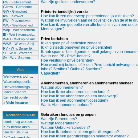
Wat zijn gesloten onderwerpen?
FW - Faillissement...
Gemw - Gemeente...
GW - Grondwet
Printer(vriendelijke) versie
Hoe kan ik een onderwerp printervriendelijk afdrukken?
KW - Kieswet
Wat zijn de invulvelden aan de bovenzijde van de af te d
PW - Provinciewet
Hoe kan ik een gedeelte van alle berichten van een onde
WW - Werkloosheid...
Meer vragen?
Wbp - Wet bescherm...
IB - Wet inkomstbel...
Privé berichten
WAO - Wet op de arb..
Ik kan geen privé berichten zenden!
WWB - W. werk & bij...
Ik krijg steeds ongewenste privé berichten!
RV - W. v. Burgerlijk...
Ik heb spam of beledigende e-mail gekregen van iemand v
Sr - W. v. Strafrecht
Wat is een PB / Privé-bericht?
Sv - W. v. Strafvor...
Hoe verstuur ik privé berichten?
Hoe wordt mij bekend of ik een Privé-bericht ontvangen 
Inbox? Sentbox? Outbox? Savebox?
Visie
Capaciteit?
Werkgevers toch ...
Waarderingsperik...
Abonnementen, abonneren en abonnementenbeheer
Het verschonings...
Wat zijn abonnementen?
Hoe kan ik me abonneren op een forum?
Indirect discrim...
Hoe kan ik me abonneren op een onderwerp?
Een recht op ide...
Hoe kan ik een abonnement opzeggen?
» Visie insturen
Wat is Abonnementenbeheer?
Gebruikersfuncties en groepen
Rechtennieuws.nl
Wat zijn Beheerders?
Loods mag worden...
Wat zijn Moderatoren?
KPN bereikt akko...
Wat zijn Gebruikersgroepen?
Hoe kan ik toetreden tot een gebruikersgroep?
Van der Steur wi...
Hoe kan ik een gebruikersgroep moderator worden?
AKD adviseert de...