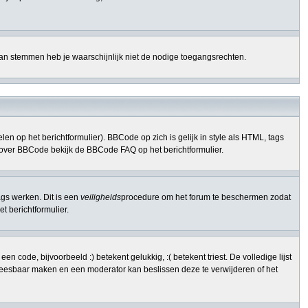
kan stemmen heb je waarschijnlijk niet de nodige toegangsrechten.
n op het berichtformulier). BBCode op zich is gelijk in style als HTML, tags
nfo over BBCode bekijk de BBCode FAQ op het berichtformulier.
ags werken. Dit is een
veiligheids
procedure om het forum te beschermen zodat
 berichtformulier.
code, bijvoorbeeld :) betekent gelukkig, :( betekent triest. De volledige lijst
onleesbaar maken en een moderator kan beslissen deze te verwijderen of het