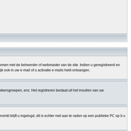
opnemen met de beheerder of webmaster van de site. Indien u geregistreerd en
k ook in uw e-mail of u activatie e-mails hebt ontvangen.
uikersgroepen, enz. Het registreren bestaat uit het invullen van uw
nkt blijft u ingelogd, dit is echter niet aan te raden op een publieke PC op b.v.