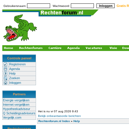
Gratis R
Gebruikersnaam:
Wachtwoord:
Controle paneel
Registreren
Agenda
Help
Zoeken
Inloggen
Partners
Energie vergelijken
Internet vergelijken
Hypotheekadviseur
Het is nu vr 07 aug 2026 9:43
Q Scheidingsadviseurs
Bekijk onbeantwoorde berichten
Vergelijk.com
Rechtenforum.nl Index
»
Help
Rechtsbronnen