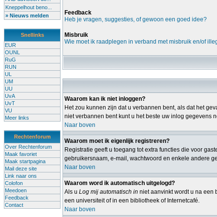
Kneppelhout beno...
Feedback
» Nieuws melden
Heb je vragen, suggesties, of gewoon een goed idee?
Misbruik
Snellinks
Wie moet ik raadplegen in verband met misbruik en/of ille
EUR
OUNL
RuG
RUN
UL
UM
UU
UvA
Waarom kan ik niet inloggen?
UvT
Het zou kunnen zijn dat u verbannen bent, als dat het geva
VU
niet verbannen bent kunt u het beste uw inlog gegevens no
Meer links
Naar boven
Rechtenforum
Waarom moet ik eigenlijk registreren?
Over Rechtenforum
Registratie geeft u toegang tot extra functies die voor ga
Maak favoriet
gebruikersnaam, e-mail, wachtwoord en enkele andere gege
Maak startpagina
Naar boven
Mail deze site
Link naar ons
Waarom word ik automatisch uitgelogd?
Colofon
Meedoen
Als u
Log mij automatisch in
niet aanvinkt wordt u na een b
Feedback
een universiteit of in een bibliotheek of Internetcafé.
Contact
Naar boven