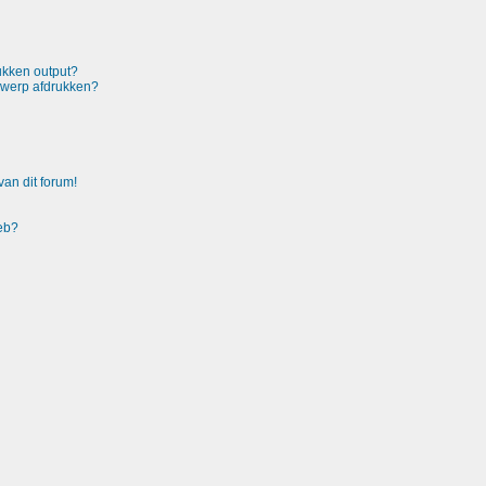
rukken output?
rwerp afdrukken?
an dit forum!
heb?