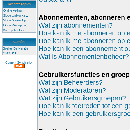
Recente topics
Online veiling...
Slope Unblocke...
Abonnementen, abonneren 
Slope Game Tip...
Wat zijn abonnementen?
Oude Wet op de...
Wet op het Fin...
Hoe kan ik me abonneren op 
Hoe kan ik me abonneren op 
Carrière
Hoe kan ik een abonnement 
Boekel De Ner�e
CMS DSB
Wat is Abonnementenbeheer?
Content Syndication
Gebruikersfuncties en groe
Wat zijn Beheerders?
Wat zijn Moderatoren?
Wat zijn Gebruikersgroepen?
Hoe kan ik toetreden tot een 
Hoe kan ik een gebruikersgro