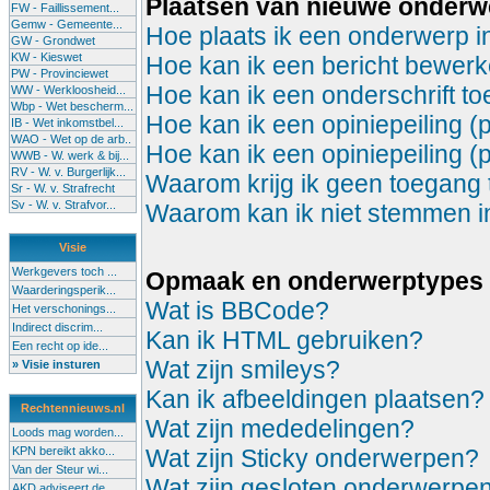
Plaatsen van nieuwe onder
FW - Faillissement...
Gemw - Gemeente...
Hoe plaats ik een onderwerp i
GW - Grondwet
KW - Kieswet
Hoe kan ik een bericht bewerk
PW - Provinciewet
Hoe kan ik een onderschrift t
WW - Werkloosheid...
Wbp - Wet bescherm...
Hoe kan ik een opiniepeiling (
IB - Wet inkomstbel...
WAO - Wet op de arb..
Hoe kan ik een opiniepeiling (
WWB - W. werk & bij...
RV - W. v. Burgerlijk...
Waarom krijg ik geen toegang 
Sr - W. v. Strafrecht
Sv - W. v. Strafvor...
Waarom kan ik niet stemmen in 
Visie
Werkgevers toch ...
Opmaak en onderwerptypes
Waarderingsperik...
Wat is BBCode?
Het verschonings...
Indirect discrim...
Kan ik HTML gebruiken?
Een recht op ide...
Wat zijn smileys?
» Visie insturen
Kan ik afbeeldingen plaatsen?
Rechtennieuws.nl
Wat zijn mededelingen?
Loods mag worden...
KPN bereikt akko...
Wat zijn Sticky onderwerpen?
Van der Steur wi...
Wat zijn gesloten onderwerpe
AKD adviseert de...