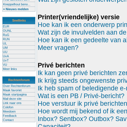
Kneppelhout beno...
» Nieuws melden
Printer(vriendelijke) versie
Snellinks
Hoe kan ik een onderwerp prin
EUR
Wat zijn de invulvelden aan de
OUNL
RuG
Hoe kan ik een gedeelte van a
RUN
UL
Meer vragen?
UM
UU
UvA
UvT
Privé berichten
VU
Meer links
Ik kan geen privé berichten z
Ik krijg steeds ongewenste pri
Rechtenforum
Over Rechtenforum
Ik heb spam of beledigende e-
Maak favoriet
Wat is een PB / Privé-bericht?
Maak startpagina
Mail deze site
Hoe verstuur ik privé berichte
Link naar ons
Colofon
Hoe wordt mij bekend of ik ee
Meedoen
Feedback
Inbox? Sentbox? Outbox? Sa
Contact
Capaciteit?