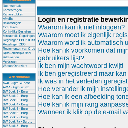
Rechtspraak
Kamervragen
Kamerstukken
Login en registratie bewerki
AMvBs
Beleidsregels
Waarom kan ik niet inloggen?
Circulaires
Koninklijke Besluiten
Waarom moet ik eigenlijk regis
Ministeriële Regelingen
Regelingen PBO/OLBB
Waarom word ik automatisch u
Regelingen ZBO
Hoe kan ik voorkomen dat mijn
Reglementen van Orde
Rijkskoninklijke Besl.
gebruikers lijst?
Rijkswetten
Verdragen
Ik ben mijn wachtwoord kwijt!
Wetten Overzicht
Ik ben geregistreerd maar kan 
Wettenbundel
Ik was in het verleden geregis
Awb - Algm. w. best...
Hoe verander ik mijn instellin
AWR - Algm. w. inz...
BW Boek 1 - Burg...
Hoe kan ik een afbeelding to
BW Boek 2 - Burg...
BW Boek 3 - Burg...
Hoe kan ik mijn rang aanpass
BW Boek 4 - Burg...
BW Boek 5 - Burg...
Wanneer ik klik op de e-mail 
BW Boek 6 - Burg...
BW Boek 7 - Burg...
BW Boek 7a - Burg...
BW Boek 8 - Burg...