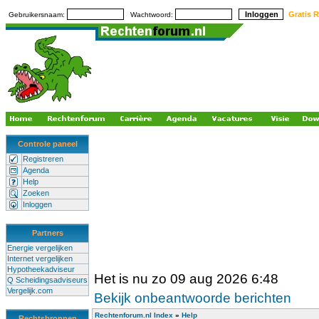
Gratis R
Gebruikersnaam:
Wachtwoord:
Controle paneel
Registreren
Agenda
Help
Zoeken
Inloggen
Partners
Energie vergelijken
Internet vergelijken
Hypotheekadviseur
Het is nu zo 09 aug 2026 6:48
Q Scheidingsadviseurs
Vergelijk.com
Bekijk onbeantwoorde berichten
Rechtenforum.nl Index
»
Help
Rechtsbronnen