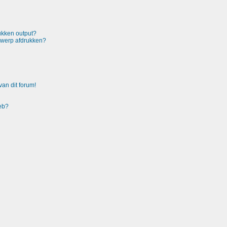
rukken output?
rwerp afdrukken?
an dit forum!
heb?