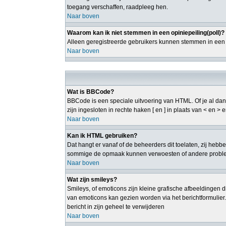
toegang verschaffen, raadpleeg hen.
Naar boven
Waarom kan ik niet stemmen in een opiniepeiling(poll)?
Alleen geregistreerde gebruikers kunnen stemmen in een p
Naar boven
Wat is BBCode?
BBCode is een speciale uitvoering van HTML. Of je al dan 
zijn ingesloten in rechte haken [ en ] in plaats van < en 
Naar boven
Kan ik HTML gebruiken?
Dat hangt er vanaf of de beheerders dit toelaten, zij heb
sommige de opmaak kunnen verwoesten of andere probleme
Naar boven
Wat zijn smileys?
Smileys, of emoticons zijn kleine grafische afbeeldingen d
van emoticons kan gezien worden via het berichtformulier
bericht in zijn geheel te verwijderen
Naar boven