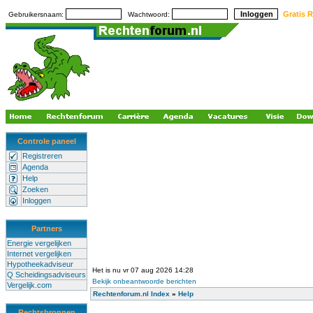
Gratis R
Gebruikersnaam:
Wachtwoord:
Controle paneel
Registreren
Agenda
Help
Zoeken
Inloggen
Partners
Energie vergelijken
Internet vergelijken
Hypotheekadviseur
Het is nu vr 07 aug 2026 14:28
Q Scheidingsadviseurs
Bekijk onbeantwoorde berichten
Vergelijk.com
Rechtenforum.nl Index
»
Help
Rechtsbronnen