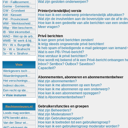
Wat zijn gesloten onderwerpen?
FW - Faillissement...
Gemw - Gemeente...
GW - Grondwet
Printer(vriendelijke) versie
Hoe kan ik een onderwerp printervriendelijk afdrukken?
KW - Kieswet
Wat zijn de invulvelden aan de bovenzijde van de af te d
PW - Provinciewet
Hoe kan ik een gedeelte van alle berichten van een onde
WW - Werkloosheid...
Meer vragen?
Wbp - Wet bescherm...
IB - Wet inkomstbel...
Privé berichten
WAO - Wet op de arb..
Ik kan geen privé berichten zenden!
WWB - W. werk & bij...
Ik krijg steeds ongewenste privé berichten!
RV - W. v. Burgerlijk...
Ik heb spam of beledigende e-mail gekregen van iemand v
Sr - W. v. Strafrecht
Wat is een PB / Privé-bericht?
Sv - W. v. Strafvor...
Hoe verstuur ik privé berichten?
Hoe wordt mij bekend of ik een Privé-bericht ontvangen 
Inbox? Sentbox? Outbox? Savebox?
Visie
Capaciteit?
Werkgevers toch ...
Waarderingsperik...
Abonnementen, abonneren en abonnementenbeheer
Het verschonings...
Wat zijn abonnementen?
Hoe kan ik me abonneren op een forum?
Indirect discrim...
Hoe kan ik me abonneren op een onderwerp?
Een recht op ide...
Hoe kan ik een abonnement opzeggen?
» Visie insturen
Wat is Abonnementenbeheer?
Gebruikersfuncties en groepen
Rechtennieuws.nl
Wat zijn Beheerders?
Loods mag worden...
Wat zijn Moderatoren?
KPN bereikt akko...
Wat zijn Gebruikersgroepen?
Hoe kan ik toetreden tot een gebruikersgroep?
Van der Steur wi...
Hoe kan ik een gebruikersgroep moderator worden?
AKD adviseert de...