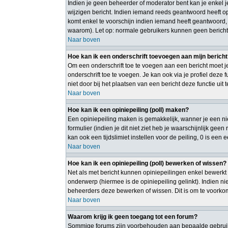
Indien je geen beheerder of moderator bent kan je enkel 
wijzigen bericht. Indien iemand reeds geantwoord heeft op 
komt enkel te voorschijn indien iemand heeft geantwoord,
waarom). Let op: normale gebruikers kunnen geen bericht
Naar boven
Hoe kan ik een onderschrift toevoegen aan mijn berich
Om een onderschrift toe te voegen aan een bericht moet je
onderschrift toe te voegen. Je kan ook via je profiel deze
niet door bij het plaatsen van een bericht deze functie uit 
Naar boven
Hoe kan ik een opiniepeiling (poll) maken?
Een opiniepeiling maken is gemakkelijk, wanner je een ni
formulier (indien je dit niet ziet heb je waarschijnlijk gee
kan ook een tijdslimiet instellen voor de peiling, 0 is een
Naar boven
Hoe kan ik een opiniepeiling (poll) bewerken of wissen?
Net als met bericht kunnen opiniepeilingen enkel bewerkt 
onderwerp (hiermee is de opiniepeiling gelinkt). Indien 
beheerders deze bewerken of wissen. Dit is om te voorko
Naar boven
Waarom krijg ik geen toegang tot een forum?
Sommige forums zijn voorbehouden aan bepaalde gebruiker