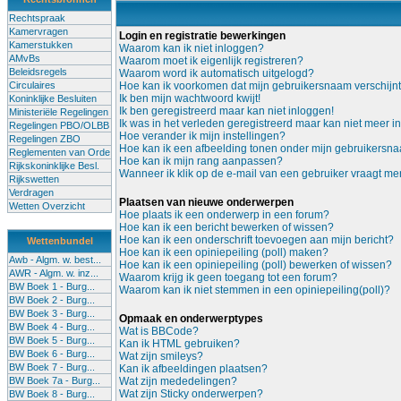
Rechtspraak
Kamervragen
Login en registratie bewerkingen
Kamerstukken
Waarom kan ik niet inloggen?
AMvBs
Waarom moet ik eigenlijk registreren?
Beleidsregels
Waarom word ik automatisch uitgelogd?
Circulaires
Hoe kan ik voorkomen dat mijn gebruikersnaam verschijnt i
Ik ben mijn wachtwoord kwijt!
Koninklijke Besluiten
Ik ben geregistreerd maar kan niet inloggen!
Ministeriële Regelingen
Ik was in het verleden geregistreerd maar kan niet meer i
Regelingen PBO/OLBB
Hoe verander ik mijn instellingen?
Regelingen ZBO
Hoe kan ik een afbeelding tonen onder mijn gebruikersn
Reglementen van Orde
Hoe kan ik mijn rang aanpassen?
Rijkskoninklijke Besl.
Wanneer ik klik op de e-mail van een gebruiker vraagt me
Rijkswetten
Verdragen
Plaatsen van nieuwe onderwerpen
Wetten Overzicht
Hoe plaats ik een onderwerp in een forum?
Hoe kan ik een bericht bewerken of wissen?
Hoe kan ik een onderschrift toevoegen aan mijn bericht?
Wettenbundel
Hoe kan ik een opiniepeiling (poll) maken?
Awb - Algm. w. best...
Hoe kan ik een opiniepeiling (poll) bewerken of wissen?
AWR - Algm. w. inz...
Waarom krijg ik geen toegang tot een forum?
BW Boek 1 - Burg...
Waarom kan ik niet stemmen in een opiniepeiling(poll)?
BW Boek 2 - Burg...
BW Boek 3 - Burg...
Opmaak en onderwerptypes
BW Boek 4 - Burg...
Wat is BBCode?
BW Boek 5 - Burg...
Kan ik HTML gebruiken?
BW Boek 6 - Burg...
Wat zijn smileys?
BW Boek 7 - Burg...
Kan ik afbeeldingen plaatsen?
BW Boek 7a - Burg...
Wat zijn mededelingen?
Wat zijn Sticky onderwerpen?
BW Boek 8 - Burg...