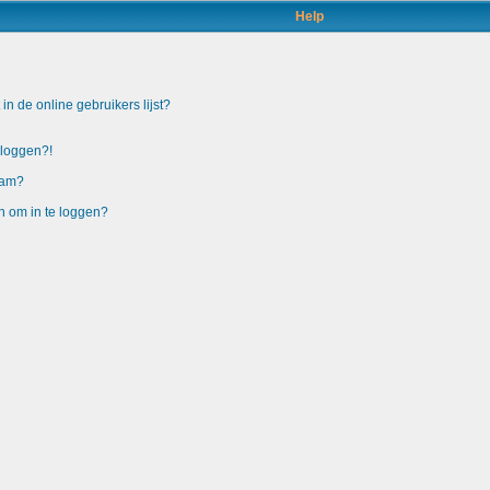
Help
n de online gebruikers lijst?
nloggen?!
aam?
n om in te loggen?