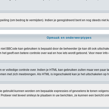
eiling (om bedrog te vermijden). Indien je geregistreerd bent en nog steeds niet 
Opmaak en onderwerptypes
niet BBCode kan gebruiken is bepaald door de beheerder (je kan dit ook uitschakele
> en het geeft een betere controle over wat en hoe iets wordt getoond. Voor meer i
ben er volledige controle over. Indien je HTML kan gebruiken zullen maar een paar t
n met zich meebrengen. Als HTML is ingeschakeld kan je het uitschakelen op het
ie gebruikt kunnen worden om bepaalde expressies of gevoelens te tonen volgens een 
. Probeer niet teveel smileys te plaatsen in uw berichten, ze kunnen een bericht 