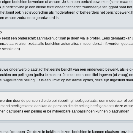
je eigen berichten bewerken of wissen. Je kan een bericht bewerken (soms maar ee
je bericht vind je een kleine tekst onder het bericht wanneer je teruggaat naar het 
 het komt ook niet tevoorschijn als moderatoren of beheerders het bericht bewerk
en wissen zodra erop geantwoord is.
t?
 eerst een onderschift aanmaken, dit kan je doen via je profiel. Eens gemaakt kan 
 functie aankruisen zodat alle berichten automatisch met onderschrift worden geplaat
te schakelen)
euwe onderwerp plaatst (of het eerste bericht van een onderwerp bewerkt, als je d
n rechten om peilingen (polls) te maken). Je moet eerst een titel ingeven (of vraag) 
 eeuwigdurende peiling. Er is een limiet op het aantal opties, deze zijn ingesteld do
worden door de persoon die de opiniepeiling heeft geplaatst, een moderator of behe
niemand heeft gestemd dan kan de persoon die de peiling heeft geplaatst deze wi
men dat tijdens een peiling er beïnvloedbare aanpassingen kunnen plaatsvinden.
s of groepen. Om deze te bekijken, lezen, berichten te kunnen plaatsen, enz. he