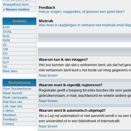
Kneppelhout beno...
Feedback
» Nieuws melden
Heb je vragen, suggesties, of gewoon een goed idee?
Misbruik
Snellinks
Wie moet ik raadplegen in verband met misbruik en/of ille
EUR
OUNL
RuG
RUN
UL
UM
UU
UvA
Waarom kan ik niet inloggen?
UvT
Het zou kunnen zijn dat u verbannen bent, als dat het geva
VU
niet verbannen bent kunt u het beste uw inlog gegevens no
Meer links
Naar boven
Rechtenforum
Waarom moet ik eigenlijk registreren?
Over Rechtenforum
Registratie geeft u toegang tot extra functies die voor ga
Maak favoriet
gebruikersnaam, e-mail, wachtwoord en enkele andere gege
Maak startpagina
Naar boven
Mail deze site
Link naar ons
Waarom word ik automatisch uitgelogd?
Colofon
Meedoen
Als u
Log mij automatisch in
niet aanvinkt wordt u na een b
Feedback
een universiteit of in een bibliotheek of Internetcafé.
Contact
Naar boven