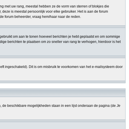
ng met uw rang, meestal hebben ze de vorm van sterren of blokjes die
 deze is meestal persoonlijk voor elke gebruiker. Het is aan de forum
n de forum beheerder, vraag hem/haar naar de reden.
ang gebruikt om aan te tonen hoeveel berichten je hebt geplaatst en om sommige
ge berichten te plaatsen om zo sneller van rang te verhogen, hierdoor is het
eft ingeschakeld). Dit is om misbruik te voorkomen van het e-mailsysteem door
n, de beschikbare mogelijkheden staan in een lijst onderaan de pagina (de
Je