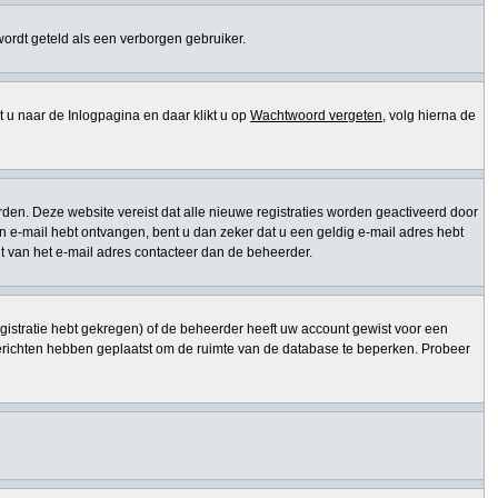
 wordt geteld als een verborgen gebruiker.
 naar de Inlogpagina en daar klikt u op
Wachtwoord vergeten
, volg hierna de
den. Deze website vereist dat alle nieuwe registraties worden geactiveerd door
een e-mail hebt ontvangen, bent u dan zeker dat u een geldig e-mail adres hebt
t van het e-mail adres contacteer dan de beheerder.
gistratie hebt gekregen) of de beheerder heeft uw account gewist voor een
berichten hebben geplaatst om de ruimte van de database te beperken. Probeer