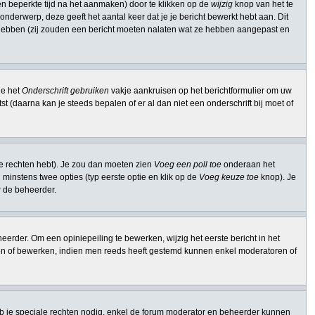
n beperkte tijd na het aanmaken) door te klikken op de
wijzig
knop van het te
onderwerp, deze geeft het aantal keer dat je je bericht bewerkt hebt aan. Dit
t hebben (zij zouden een bericht moeten nalaten wat ze hebben aangepast en
je het
Onderschrift gebruiken
vakje aankruisen op het berichtformulier om uw
st (daarna kan je steeds bepalen of er al dan niet een onderschrift bij moet of
ie rechten hebt). Je zou dan moeten zien
Voeg een poll toe
onderaan het
en minstens twee opties (typ eerste optie en klik op de
Voeg keuze toe
knop). Je
or de beheerder.
erder. Om een opiniepeiling te bewerken, wijzig het eerste bericht in het
ssen of bewerken, indien men reeds heeft gestemd kunnen enkel moderatoren of
b je speciale rechten nodig, enkel de forum moderator en beheerder kunnen