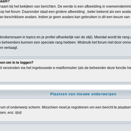
snaam?
aam bij het bekijken van berichten. De eerste is een afbeelding in overeenstemmi
p het forum. Daaronder staat een grotere afbeelding , beter bekend als een avatar,
an beschikbare avatars. Indien je geen avatars kan gebruiken is dit een keuze va
ebruikersnaam in topics en je profiel afhankelijk van de stijl). Meestal wordt de r
n beheerders kunnen een speciale rang hebben. Misbruik het forum niet door onnodi
en verlaagt.
men om in te loggen?
l verzenden via het ingebouwde e-mailformulier (als de beheerder deze functie he
Plaatsen van nieuwe onderwerpen
um of onderwerp scherm. Misschien moet je registreren om een bericht te plaatse
sen, enz.
lijst)