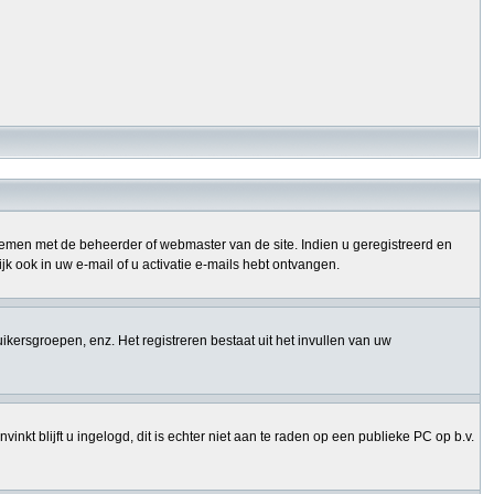
opnemen met de beheerder of webmaster van de site. Indien u geregistreerd en
k ook in uw e-mail of u activatie e-mails hebt ontvangen.
uikersgroepen, enz. Het registreren bestaat uit het invullen van uw
nkt blijft u ingelogd, dit is echter niet aan te raden op een publieke PC op b.v.