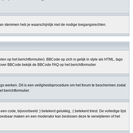
kan stemmen heb je waarschijnlijk niet de nodige toegangsrechten.
n op het berichtformulier). BBCode op zich is gelijk in style als HTML, tags
nfo over BBCode bekijk de BBCode FAQ op het berichtformulier.
ags werken. Dit is een
veiligheids
procedure om het forum te beschermen zodat
 berichtformulier.
code, bijvoorbeeld :) betekent gelukkig, :( betekent triest. De volledige lijst
onleesbaar maken en een moderator kan beslissen deze te verwijderen of het