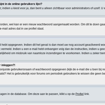
t in de online gebruikers lijst?
t
, indien u kiest voor
ja
, dan bent u alleen zichtbaar voor administrators of uzelf. U
den, wel kan er een nieuw wachtwoord aangemaakt worden. Om dit te doen gaat u
-mail adres dat in uw profiel staat.
d hebt opgegeven. Indien dit het geval is dan moet uw nog account geactiveerd wor
 ook vermeld. Indien u een e-mail hebt ontvangen volg dan de instructies, indien u g
elijkheid om misbruik van naamloze inzendingen te voorkomen. Indien u zeker ben
r inloggen?!
onjuiste gebruikersnaam of wachtwoord opgegeven (kijk de e-mail die u toen bij re
atst? Het is gebruikelijk voor forums om periodiek gebruikers te wissen die geen 
eslagen in de database. Om deze aan te passen, klikt u op de
Profiel
link.