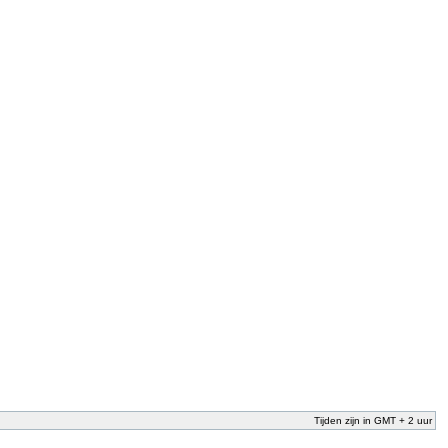
Tijden zijn in GMT + 2 uur