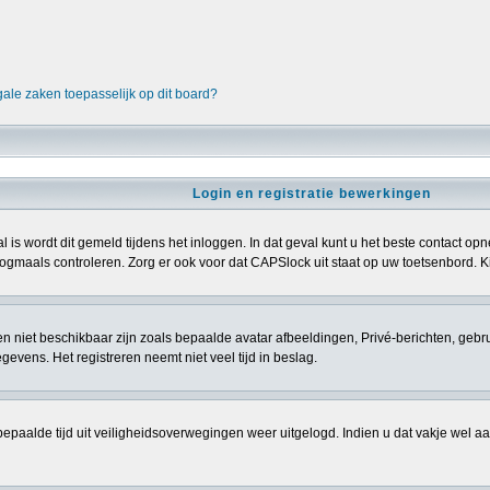
gale zaken toepasselijk op dit board?
Login en registratie bewerkingen
l is wordt dit gemeld tijdens het inloggen. In dat geval kunt u het beste contact 
gmaals controleren. Zorg er ook voor dat CAPSlock uit staat op uw toetsenbord. Kij
sten niet beschikbaar zijn zoals bepaalde avatar afbeeldingen, Privé-berichten, gebr
vens. Het registreren neemt niet veel tijd in beslag.
epaalde tijd uit veiligheidsoverwegingen weer uitgelogd. Indien u dat vakje wel aanvi