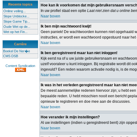
Recente topics
Hoe kan ik voorkomen dat mijn gebruikersnaam verschijn
In uw profiel staat een optie
Laat niet zien dat u online ben
Online veiling...
Naar boven
Slope Unblocke...
Slope Game Tip...
Ik ben mijn wachtwoord kwijt!
Oude Wet op de...
Geen paniek! De wachtwoorden kunnen niet opgehaald wor
Wet op het Fin...
instructies, er wordt een wachtwoord opgestuurd naar het e
Naar boven
Carrière
Boekel De Ner�e
Ik ben geregistreerd maar kan niet inloggen!
CMS DSB
Kijk eerst na of u uw juiste gebruikersnaam en wachtwoor
uzelf vooraleer u kunt inloggen. Bij registratie wordt dit
Content Syndication
ingevuld? Een reden waarom activatie nodig is, is de mog
Naar boven
Ik was in het verleden geregistreerd maar kan niet mee
De meest aannemelijke redenen hiervoor zijn; u hebt een 
bepaalde reden. U hebt misschien nooit een bericht gepla
opnieuw te registreren en doe mee aan de discussies.
Naar boven
Hoe verander ik mijn instellingen?
Al uw instellingen (indien u geregistreerd bent) zijn opg
Naar boven