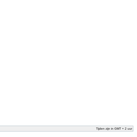
Tijden zijn in GMT + 2 uur