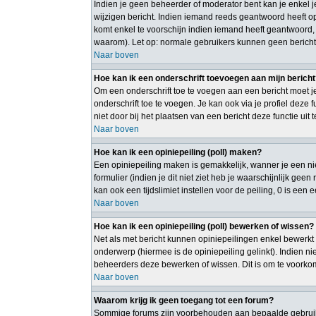
Indien je geen beheerder of moderator bent kan je enkel 
wijzigen bericht. Indien iemand reeds geantwoord heeft op 
komt enkel te voorschijn indien iemand heeft geantwoord,
waarom). Let op: normale gebruikers kunnen geen bericht
Naar boven
Hoe kan ik een onderschrift toevoegen aan mijn berich
Om een onderschrift toe te voegen aan een bericht moet je
onderschrift toe te voegen. Je kan ook via je profiel deze
niet door bij het plaatsen van een bericht deze functie uit 
Naar boven
Hoe kan ik een opiniepeiling (poll) maken?
Een opiniepeiling maken is gemakkelijk, wanner je een ni
formulier (indien je dit niet ziet heb je waarschijnlijk gee
kan ook een tijdslimiet instellen voor de peiling, 0 is een
Naar boven
Hoe kan ik een opiniepeiling (poll) bewerken of wissen?
Net als met bericht kunnen opiniepeilingen enkel bewerkt 
onderwerp (hiermee is de opiniepeiling gelinkt). Indien 
beheerders deze bewerken of wissen. Dit is om te voorko
Naar boven
Waarom krijg ik geen toegang tot een forum?
Sommige forums zijn voorbehouden aan bepaalde gebruiker