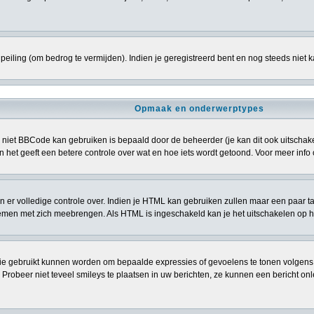
eiling (om bedrog te vermijden). Indien je geregistreerd bent en nog steeds niet 
Opmaak en onderwerptypes
niet BBCode kan gebruiken is bepaald door de beheerder (je kan dit ook uitschakele
> en het geeft een betere controle over wat en hoe iets wordt getoond. Voor meer i
ben er volledige controle over. Indien je HTML kan gebruiken zullen maar een paar t
n met zich meebrengen. Als HTML is ingeschakeld kan je het uitschakelen op het
ie gebruikt kunnen worden om bepaalde expressies of gevoelens te tonen volgens een 
. Probeer niet teveel smileys te plaatsen in uw berichten, ze kunnen een bericht 