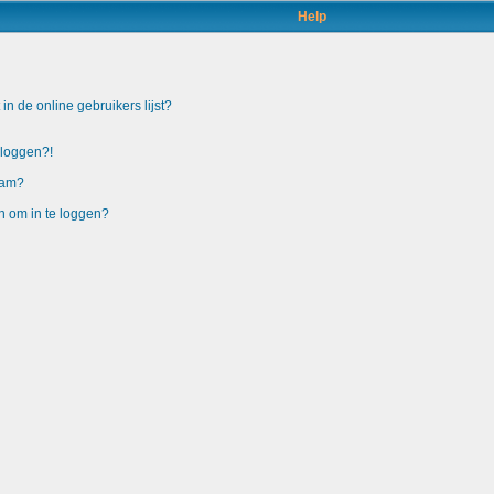
Help
n de online gebruikers lijst?
nloggen?!
aam?
n om in te loggen?