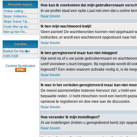
Recente topics
Hoe kan ik voorkomen dat mijn gebruikersnaam verschijn
In uw profiel staat een optie
Laat niet zien dat u online ben
Online veiling...
Naar boven
Slope Unblocke...
Slope Game Tip...
Ik ben mijn wachtwoord kwijt!
Oude Wet op de...
Geen paniek! De wachtwoorden kunnen niet opgehaald wor
Wet op het Fin...
instructies, er wordt een wachtwoord opgestuurd naar het e
Naar boven
Carrière
Boekel De Ner�e
Ik ben geregistreerd maar kan niet inloggen!
CMS DSB
Kijk eerst na of u uw juiste gebruikersnaam en wachtwoor
uzelf vooraleer u kunt inloggen. Bij registratie wordt dit
Content Syndication
ingevuld? Een reden waarom activatie nodig is, is de mog
Naar boven
Ik was in het verleden geregistreerd maar kan niet mee
De meest aannemelijke redenen hiervoor zijn; u hebt een 
bepaalde reden. U hebt misschien nooit een bericht gepla
opnieuw te registreren en doe mee aan de discussies.
Naar boven
Hoe verander ik mijn instellingen?
Al uw instellingen (indien u geregistreerd bent) zijn opg
Naar boven