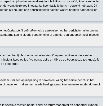
n beperkte tijd na het aanmaken) door te klikken op de
wijzig
knop van het te
onderwerp, deze geeft het aantal keer dat je je bericht bewerkt hebt aan. Dit
t hebben (zij zouden een bericht moeten nalaten wat ze hebben aangepast en
je het
Onderschrift gebruiken
vakje aankruisen op het berichtformulier om uw
st (daarna kan je steeds bepalen of er al dan niet een onderschrift bij moet of
ie rechten hebt). Je zou dan moeten zien
Voeg een poll toe
onderaan het
en minstens twee opties (typ eerste optie en klik op de
Voeg keuze toe
knop). Je
or de beheerder.
erder. Om een opiniepeiling te bewerken, wijzig het eerste bericht in het
ssen of bewerken, indien men reeds heeft gestemd kunnen enkel moderatoren of
b je speciale rechten nodig, enkel de forum moderator en beheerder kunnen