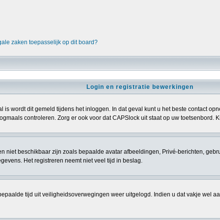
gale zaken toepasselijk op dit board?
Login en registratie bewerkingen
l is wordt dit gemeld tijdens het inloggen. In dat geval kunt u het beste contact 
gmaals controleren. Zorg er ook voor dat CAPSlock uit staat op uw toetsenbord. Kij
sten niet beschikbaar zijn zoals bepaalde avatar afbeeldingen, Privé-berichten, gebr
vens. Het registreren neemt niet veel tijd in beslag.
epaalde tijd uit veiligheidsoverwegingen weer uitgelogd. Indien u dat vakje wel aanvi