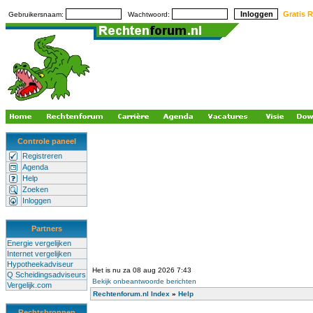
Gratis R
Gebruikersnaam:
Wachtwoord:
Controle paneel
Registreren
Agenda
Help
Zoeken
Inloggen
Partners
Energie vergelijken
Internet vergelijken
Hypotheekadviseur
Het is nu za 08 aug 2026 7:43
Q Scheidingsadviseurs
Bekijk onbeantwoorde berichten
Vergelijk.com
Rechtenforum.nl Index
»
Help
Rechtsbronnen