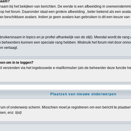
snaam?
aam bij het bekijken van berichten. De eerste is een afbeelding in overeenstemmi
p het forum. Daaronder staat een grotere afbeelding , beter bekend als een avatar,
an beschikbare avatars. Indien je geen avatars kan gebruiken is dit een keuze va
ebruikersnaam in topics en je profiel afhankelijk van de stijl). Meestal wordt de r
n beheerders kunnen een speciale rang hebben. Misbruik het forum niet door onnodi
en verlaagt.
men om in te loggen?
l verzenden via het ingebouwde e-mailformulier (als de beheerder deze functie he
Plaatsen van nieuwe onderwerpen
um of onderwerp scherm. Misschien moet je registreren om een bericht te plaatse
sen, enz.
lijst)