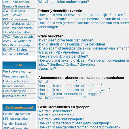
Wat zijn gesloten onderwerpen?
FW - Faillissement...
Gemw - Gemeente...
GW - Grondwet
Printer(vriendelijke) versie
Hoe kan ik een onderwerp printervriendelijk afdrukken?
KW - Kieswet
Wat zijn de invulvelden aan de bovenzijde van de af te d
PW - Provinciewet
Hoe kan ik een gedeelte van alle berichten van een onde
WW - Werkloosheid...
Meer vragen?
Wbp - Wet bescherm...
IB - Wet inkomstbel...
Privé berichten
WAO - Wet op de arb..
Ik kan geen privé berichten zenden!
WWB - W. werk & bij...
Ik krijg steeds ongewenste privé berichten!
RV - W. v. Burgerlijk...
Ik heb spam of beledigende e-mail gekregen van iemand v
Sr - W. v. Strafrecht
Wat is een PB / Privé-bericht?
Sv - W. v. Strafvor...
Hoe verstuur ik privé berichten?
Hoe wordt mij bekend of ik een Privé-bericht ontvangen 
Inbox? Sentbox? Outbox? Savebox?
Visie
Capaciteit?
Werkgevers toch ...
Waarderingsperik...
Abonnementen, abonneren en abonnementenbeheer
Het verschonings...
Wat zijn abonnementen?
Hoe kan ik me abonneren op een forum?
Indirect discrim...
Hoe kan ik me abonneren op een onderwerp?
Een recht op ide...
Hoe kan ik een abonnement opzeggen?
» Visie insturen
Wat is Abonnementenbeheer?
Gebruikersfuncties en groepen
Rechtennieuws.nl
Wat zijn Beheerders?
Loods mag worden...
Wat zijn Moderatoren?
KPN bereikt akko...
Wat zijn Gebruikersgroepen?
Hoe kan ik toetreden tot een gebruikersgroep?
Van der Steur wi...
Hoe kan ik een gebruikersgroep moderator worden?
AKD adviseert de...