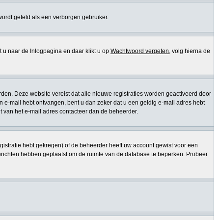
 wordt geteld als een verborgen gebruiker.
 naar de Inlogpagina en daar klikt u op
Wachtwoord vergeten
, volg hierna de
den. Deze website vereist dat alle nieuwe registraties worden geactiveerd door
een e-mail hebt ontvangen, bent u dan zeker dat u een geldig e-mail adres hebt
t van het e-mail adres contacteer dan de beheerder.
gistratie hebt gekregen) of de beheerder heeft uw account gewist voor een
berichten hebben geplaatst om de ruimte van de database te beperken. Probeer