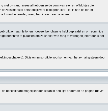
ng met uw rang, meestal hebben ze de vorm van sterren of blokjes die
 deze is meestal persoonlijk voor elke gebruiker. Het is aan de forum
n de forum beheerder, vraag hem/haar naar de reden.
ang gebruikt om aan te tonen hoeveel berichten je hebt geplaatst en om sommige
ge berichten te plaatsen om zo sneller van rang te verhogen, hierdoor is het
eft ingeschakeld). Dit is om misbruik te voorkomen van het e-mailsysteem door
n, de beschikbare mogelijkheden staan in een lijst onderaan de pagina (de
Je