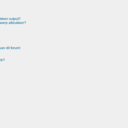
rukken output?
rwerp afdrukken?
an dit forum!
heb?