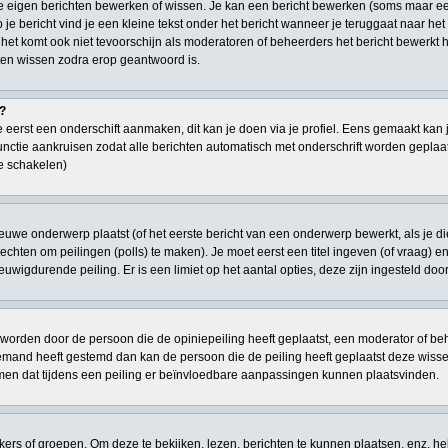
je eigen berichten bewerken of wissen. Je kan een bericht bewerken (soms maar ee
je bericht vind je een kleine tekst onder het bericht wanneer je teruggaat naar het 
 het komt ook niet tevoorschijn als moderatoren of beheerders het bericht bewerk
en wissen zodra erop geantwoord is.
t?
 eerst een onderschift aanmaken, dit kan je doen via je profiel. Eens gemaakt kan 
 functie aankruisen zodat alle berichten automatisch met onderschrift worden geplaat
te schakelen)
euwe onderwerp plaatst (of het eerste bericht van een onderwerp bewerkt, als je d
n rechten om peilingen (polls) te maken). Je moet eerst een titel ingeven (of vraag) 
 eeuwigdurende peiling. Er is een limiet op het aantal opties, deze zijn ingesteld do
worden door de persoon die de opiniepeiling heeft geplaatst, een moderator of behe
niemand heeft gestemd dan kan de persoon die de peiling heeft geplaatst deze wi
men dat tijdens een peiling er beïnvloedbare aanpassingen kunnen plaatsvinden.
s of groepen. Om deze te bekijken, lezen, berichten te kunnen plaatsen, enz. he