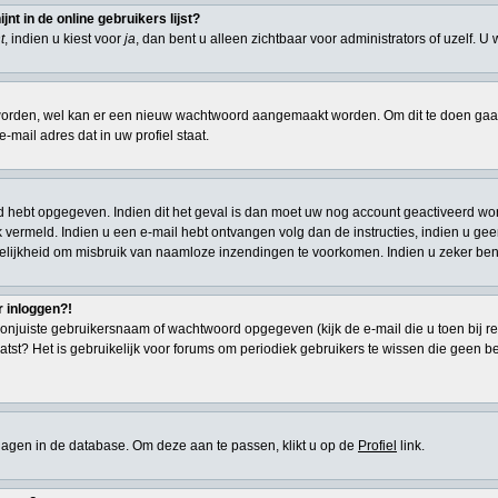
t in de online gebruikers lijst?
t
, indien u kiest voor
ja
, dan bent u alleen zichtbaar voor administrators of uzelf. U
den, wel kan er een nieuw wachtwoord aangemaakt worden. Om dit te doen gaat u
-mail adres dat in uw profiel staat.
d hebt opgegeven. Indien dit het geval is dan moet uw nog account geactiveerd wor
 ook vermeld. Indien u een e-mail hebt ontvangen volg dan de instructies, indien u g
elijkheid om misbruik van naamloze inzendingen te voorkomen. Indien u zeker ben
r inloggen?!
onjuiste gebruikersnaam of wachtwoord opgegeven (kijk de e-mail die u toen bij re
atst? Het is gebruikelijk voor forums om periodiek gebruikers te wissen die geen 
eslagen in de database. Om deze aan te passen, klikt u op de
Profiel
link.