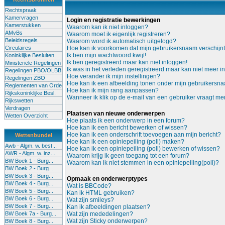
Rechtspraak
Kamervragen
Login en registratie bewerkingen
Kamerstukken
Waarom kan ik niet inloggen?
AMvBs
Waarom moet ik eigenlijk registreren?
Beleidsregels
Waarom word ik automatisch uitgelogd?
Circulaires
Hoe kan ik voorkomen dat mijn gebruikersnaam verschijnt i
Ik ben mijn wachtwoord kwijt!
Koninklijke Besluiten
Ik ben geregistreerd maar kan niet inloggen!
Ministeriële Regelingen
Ik was in het verleden geregistreerd maar kan niet meer i
Regelingen PBO/OLBB
Hoe verander ik mijn instellingen?
Regelingen ZBO
Hoe kan ik een afbeelding tonen onder mijn gebruikersn
Reglementen van Orde
Hoe kan ik mijn rang aanpassen?
Rijkskoninklijke Besl.
Wanneer ik klik op de e-mail van een gebruiker vraagt me
Rijkswetten
Verdragen
Plaatsen van nieuwe onderwerpen
Wetten Overzicht
Hoe plaats ik een onderwerp in een forum?
Hoe kan ik een bericht bewerken of wissen?
Hoe kan ik een onderschrift toevoegen aan mijn bericht?
Wettenbundel
Hoe kan ik een opiniepeiling (poll) maken?
Awb - Algm. w. best...
Hoe kan ik een opiniepeiling (poll) bewerken of wissen?
AWR - Algm. w. inz...
Waarom krijg ik geen toegang tot een forum?
BW Boek 1 - Burg...
Waarom kan ik niet stemmen in een opiniepeiling(poll)?
BW Boek 2 - Burg...
BW Boek 3 - Burg...
Opmaak en onderwerptypes
BW Boek 4 - Burg...
Wat is BBCode?
BW Boek 5 - Burg...
Kan ik HTML gebruiken?
BW Boek 6 - Burg...
Wat zijn smileys?
BW Boek 7 - Burg...
Kan ik afbeeldingen plaatsen?
BW Boek 7a - Burg...
Wat zijn mededelingen?
Wat zijn Sticky onderwerpen?
BW Boek 8 - Burg...