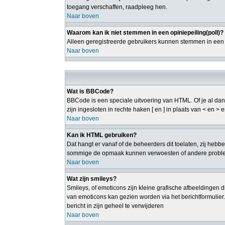
toegang verschaffen, raadpleeg hen.
Naar boven
Waarom kan ik niet stemmen in een opiniepeiling(poll)?
Alleen geregistreerde gebruikers kunnen stemmen in een p
Naar boven
Wat is BBCode?
BBCode is een speciale uitvoering van HTML. Of je al dan 
zijn ingesloten in rechte haken [ en ] in plaats van < en 
Naar boven
Kan ik HTML gebruiken?
Dat hangt er vanaf of de beheerders dit toelaten, zij heb
sommige de opmaak kunnen verwoesten of andere probleme
Naar boven
Wat zijn smileys?
Smileys, of emoticons zijn kleine grafische afbeeldingen d
van emoticons kan gezien worden via het berichtformulier
bericht in zijn geheel te verwijderen
Naar boven