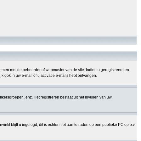
opnemen met de beheerder of webmaster van de site. Indien u geregistreerd en
k ook in uw e-mail of u activatie e-mails hebt ontvangen.
uikersgroepen, enz. Het registreren bestaat uit het invullen van uw
nkt blijft u ingelogd, dit is echter niet aan te raden op een publieke PC op b.v.