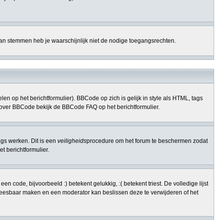
kan stemmen heb je waarschijnlijk niet de nodige toegangsrechten.
n op het berichtformulier). BBCode op zich is gelijk in style als HTML, tags
nfo over BBCode bekijk de BBCode FAQ op het berichtformulier.
ags werken. Dit is een
veiligheids
procedure om het forum te beschermen zodat
 berichtformulier.
code, bijvoorbeeld :) betekent gelukkig, :( betekent triest. De volledige lijst
onleesbaar maken en een moderator kan beslissen deze te verwijderen of het