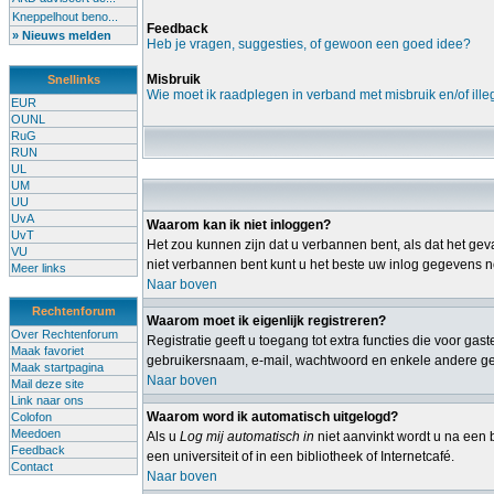
Kneppelhout beno...
Feedback
» Nieuws melden
Heb je vragen, suggesties, of gewoon een goed idee?
Misbruik
Snellinks
Wie moet ik raadplegen in verband met misbruik en/of ille
EUR
OUNL
RuG
RUN
UL
UM
UU
UvA
Waarom kan ik niet inloggen?
UvT
Het zou kunnen zijn dat u verbannen bent, als dat het geva
VU
niet verbannen bent kunt u het beste uw inlog gegevens no
Meer links
Naar boven
Rechtenforum
Waarom moet ik eigenlijk registreren?
Over Rechtenforum
Registratie geeft u toegang tot extra functies die voor ga
Maak favoriet
gebruikersnaam, e-mail, wachtwoord en enkele andere gege
Maak startpagina
Naar boven
Mail deze site
Link naar ons
Waarom word ik automatisch uitgelogd?
Colofon
Meedoen
Als u
Log mij automatisch in
niet aanvinkt wordt u na een b
Feedback
een universiteit of in een bibliotheek of Internetcafé.
Contact
Naar boven