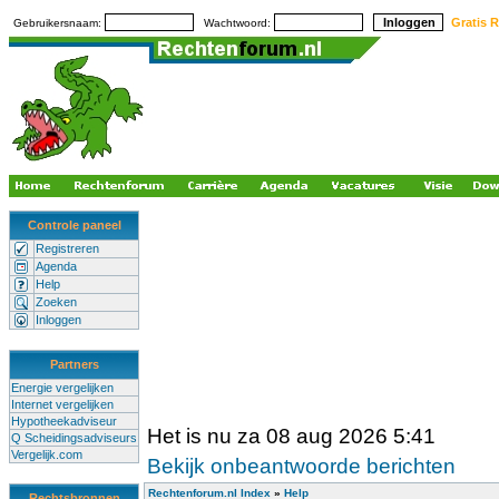
Gratis R
Gebruikersnaam:
Wachtwoord:
Controle paneel
Registreren
Agenda
Help
Zoeken
Inloggen
Partners
Energie vergelijken
Internet vergelijken
Hypotheekadviseur
Het is nu za 08 aug 2026 5:41
Q Scheidingsadviseurs
Vergelijk.com
Bekijk onbeantwoorde berichten
Rechtenforum.nl Index
»
Help
Rechtsbronnen