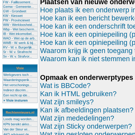
Plaatsen van nieuwe onder
FW - Faillissement...
Gemw - Gemeente...
Hoe plaats ik een onderwerp i
GW - Grondwet
KW - Kieswet
Hoe kan ik een bericht bewerk
PW - Provinciewet
Hoe kan ik een onderschrift t
WW - Werkloosheid...
Wbp - Wet bescherm...
Hoe kan ik een opiniepeiling (
IB - Wet inkomstbel...
WAO - Wet op de arb..
Hoe kan ik een opiniepeiling (
WWB - W. werk & bij...
RV - W. v. Burgerlijk...
Waarom krijg ik geen toegang 
Sr - W. v. Strafrecht
Sv - W. v. Strafvor...
Waarom kan ik niet stemmen in 
Visie
Werkgevers toch ...
Opmaak en onderwerptypes
Waarderingsperik...
Wat is BBCode?
Het verschonings...
Indirect discrim...
Kan ik HTML gebruiken?
Een recht op ide...
Wat zijn smileys?
» Visie insturen
Kan ik afbeeldingen plaatsen?
Rechtennieuws.nl
Wat zijn mededelingen?
Loods mag worden...
KPN bereikt akko...
Wat zijn Sticky onderwerpen?
Van der Steur wi...
Wat zijn gesloten onderwerpe
AKD adviseert de...