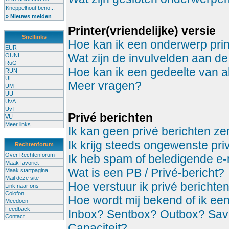
Kneppelhout beno...
» Nieuws melden
Printer(vriendelijke) versie
Snellinks
Hoe kan ik een onderwerp prin
EUR
Wat zijn de invulvelden aan de
OUNL
RuG
Hoe kan ik een gedeelte van a
RUN
UL
Meer vragen?
UM
UU
UvA
UvT
Privé berichten
VU
Meer links
Ik kan geen privé berichten z
Ik krijg steeds ongewenste pri
Rechtenforum
Over Rechtenforum
Ik heb spam of beledigende e-
Maak favoriet
Wat is een PB / Privé-bericht?
Maak startpagina
Mail deze site
Hoe verstuur ik privé berichte
Link naar ons
Colofon
Hoe wordt mij bekend of ik ee
Meedoen
Feedback
Inbox? Sentbox? Outbox? Sa
Contact
Capaciteit?