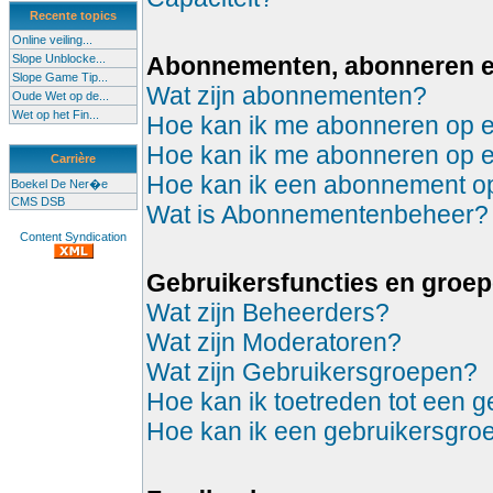
Recente topics
Online veiling...
Slope Unblocke...
Abonnementen, abonneren 
Slope Game Tip...
Wat zijn abonnementen?
Oude Wet op de...
Wet op het Fin...
Hoe kan ik me abonneren op 
Hoe kan ik me abonneren op 
Carrière
Hoe kan ik een abonnement 
Boekel De Ner�e
CMS DSB
Wat is Abonnementenbeheer?
Content Syndication
Gebruikersfuncties en groe
Wat zijn Beheerders?
Wat zijn Moderatoren?
Wat zijn Gebruikersgroepen?
Hoe kan ik toetreden tot een 
Hoe kan ik een gebruikersgro