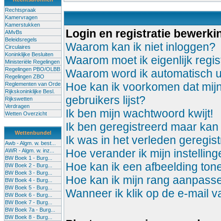
Rechtspraak
Kamervragen
Kamerstukken
Login en registratie bewerki
AMvBs
Beleidsregels
Waarom kan ik niet inloggen?
Circulaires
Koninklijke Besluiten
Waarom moet ik eigenlijk regis
Ministeriële Regelingen
Regelingen PBO/OLBB
Waarom word ik automatisch u
Regelingen ZBO
Hoe kan ik voorkomen dat mijn
Reglementen van Orde
Rijkskoninklijke Besl.
gebruikers lijst?
Rijkswetten
Verdragen
Ik ben mijn wachtwoord kwijt!
Wetten Overzicht
Ik ben geregistreerd maar kan 
Wettenbundel
Ik was in het verleden geregis
Awb - Algm. w. best...
Hoe verander ik mijn instellin
AWR - Algm. w. inz...
BW Boek 1 - Burg...
Hoe kan ik een afbeelding to
BW Boek 2 - Burg...
BW Boek 3 - Burg...
Hoe kan ik mijn rang aanpass
BW Boek 4 - Burg...
BW Boek 5 - Burg...
Wanneer ik klik op de e-mail 
BW Boek 6 - Burg...
BW Boek 7 - Burg...
BW Boek 7a - Burg...
BW Boek 8 - Burg...