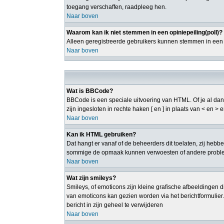
toegang verschaffen, raadpleeg hen.
Naar boven
Waarom kan ik niet stemmen in een opiniepeiling(poll)?
Alleen geregistreerde gebruikers kunnen stemmen in een p
Naar boven
Wat is BBCode?
BBCode is een speciale uitvoering van HTML. Of je al dan 
zijn ingesloten in rechte haken [ en ] in plaats van < en 
Naar boven
Kan ik HTML gebruiken?
Dat hangt er vanaf of de beheerders dit toelaten, zij heb
sommige de opmaak kunnen verwoesten of andere probleme
Naar boven
Wat zijn smileys?
Smileys, of emoticons zijn kleine grafische afbeeldingen d
van emoticons kan gezien worden via het berichtformulier
bericht in zijn geheel te verwijderen
Naar boven