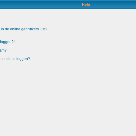
Help
n de online gebruikers lijst?
nloggen?!
aam?
n om in te loggen?