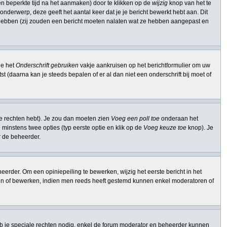
n beperkte tijd na het aanmaken) door te klikken op de
wijzig
knop van het te
onderwerp, deze geeft het aantal keer dat je je bericht bewerkt hebt aan. Dit
t hebben (zij zouden een bericht moeten nalaten wat ze hebben aangepast en
je het
Onderschrift gebruiken
vakje aankruisen op het berichtformulier om uw
st (daarna kan je steeds bepalen of er al dan niet een onderschrift bij moet of
ie rechten hebt). Je zou dan moeten zien
Voeg een poll toe
onderaan het
en minstens twee opties (typ eerste optie en klik op de
Voeg keuze toe
knop). Je
or de beheerder.
erder. Om een opiniepeiling te bewerken, wijzig het eerste bericht in het
ssen of bewerken, indien men reeds heeft gestemd kunnen enkel moderatoren of
b je speciale rechten nodig, enkel de forum moderator en beheerder kunnen