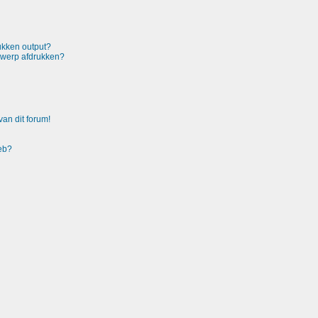
rukken output?
rwerp afdrukken?
an dit forum!
heb?