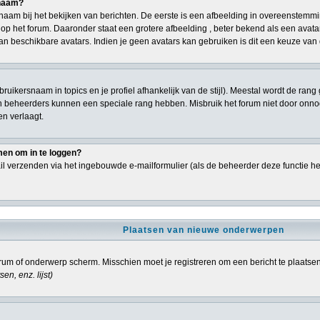
snaam?
aam bij het bekijken van berichten. De eerste is een afbeelding in overeenstemmi
p het forum. Daaronder staat een grotere afbeelding , beter bekend als een avatar,
an beschikbare avatars. Indien je geen avatars kan gebruiken is dit een keuze va
ebruikersnaam in topics en je profiel afhankelijk van de stijl). Meestal wordt de r
n beheerders kunnen een speciale rang hebben. Misbruik het forum niet door onnodi
en verlaagt.
men om in te loggen?
l verzenden via het ingebouwde e-mailformulier (als de beheerder deze functie he
Plaatsen van nieuwe onderwerpen
um of onderwerp scherm. Misschien moet je registreren om een bericht te plaatse
sen, enz.
lijst)