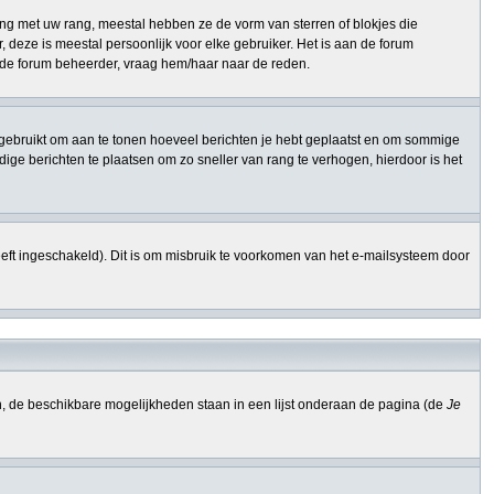
ng met uw rang, meestal hebben ze de vorm van sterren of blokjes die
 deze is meestal persoonlijk voor elke gebruiker. Het is aan de forum
n de forum beheerder, vraag hem/haar naar de reden.
ang gebruikt om aan te tonen hoeveel berichten je hebt geplaatst en om sommige
ge berichten te plaatsen om zo sneller van rang te verhogen, hierdoor is het
eft ingeschakeld). Dit is om misbruik te voorkomen van het e-mailsysteem door
n, de beschikbare mogelijkheden staan in een lijst onderaan de pagina (de
Je