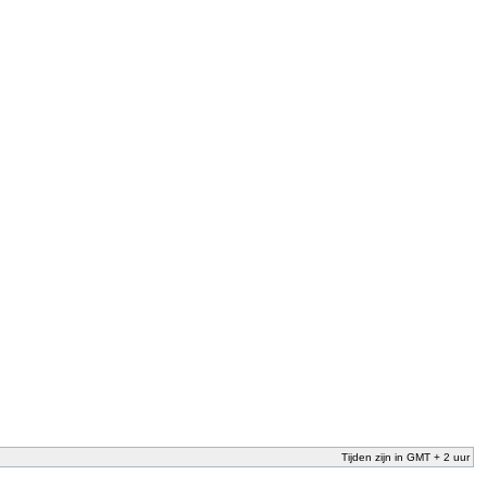
Tijden zijn in GMT + 2 uur