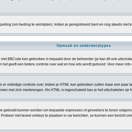
eiling (om bedrog te vermijden). Indien je geregistreerd bent en nog steeds niet 
Opmaak en onderwerptypes
niet BBCode kan gebruiken is bepaald door de beheerder (je kan dit ook uitschakele
> en het geeft een betere controle over wat en hoe iets wordt getoond. Voor meer i
ben er volledige controle over. Indien je HTML kan gebruiken zullen maar een paar t
n met zich meebrengen. Als HTML is ingeschakeld kan je het uitschakelen op het
ie gebruikt kunnen worden om bepaalde expressies of gevoelens te tonen volgens een 
. Probeer niet teveel smileys te plaatsen in uw berichten, ze kunnen een bericht 