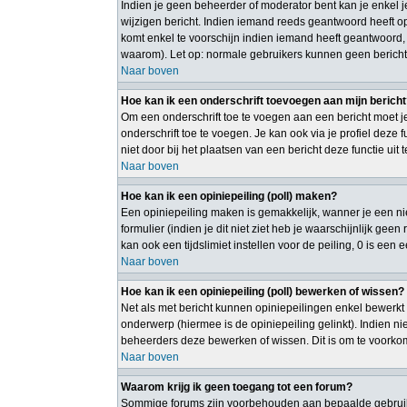
Indien je geen beheerder of moderator bent kan je enkel 
wijzigen bericht. Indien iemand reeds geantwoord heeft op 
komt enkel te voorschijn indien iemand heeft geantwoord,
waarom). Let op: normale gebruikers kunnen geen bericht
Naar boven
Hoe kan ik een onderschrift toevoegen aan mijn berich
Om een onderschrift toe te voegen aan een bericht moet je
onderschrift toe te voegen. Je kan ook via je profiel deze
niet door bij het plaatsen van een bericht deze functie uit 
Naar boven
Hoe kan ik een opiniepeiling (poll) maken?
Een opiniepeiling maken is gemakkelijk, wanner je een ni
formulier (indien je dit niet ziet heb je waarschijnlijk gee
kan ook een tijdslimiet instellen voor de peiling, 0 is een
Naar boven
Hoe kan ik een opiniepeiling (poll) bewerken of wissen?
Net als met bericht kunnen opiniepeilingen enkel bewerkt 
onderwerp (hiermee is de opiniepeiling gelinkt). Indien 
beheerders deze bewerken of wissen. Dit is om te voorko
Naar boven
Waarom krijg ik geen toegang tot een forum?
Sommige forums zijn voorbehouden aan bepaalde gebruiker