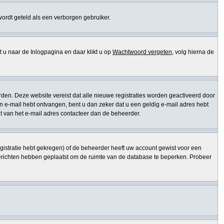
 wordt geteld als een verborgen gebruiker.
 naar de Inlogpagina en daar klikt u op
Wachtwoord vergeten
, volg hierna de
den. Deze website vereist dat alle nieuwe registraties worden geactiveerd door
een e-mail hebt ontvangen, bent u dan zeker dat u een geldig e-mail adres hebt
t van het e-mail adres contacteer dan de beheerder.
gistratie hebt gekregen) of de beheerder heeft uw account gewist voor een
berichten hebben geplaatst om de ruimte van de database te beperken. Probeer