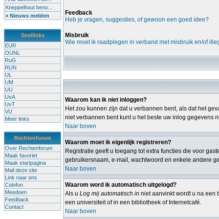
Kneppelhout beno...
Feedback
» Nieuws melden
Heb je vragen, suggesties, of gewoon een goed idee?
Misbruik
Snellinks
Wie moet ik raadplegen in verband met misbruik en/of ille
EUR
OUNL
RuG
RUN
UL
UM
UU
UvA
Waarom kan ik niet inloggen?
UvT
Het zou kunnen zijn dat u verbannen bent, als dat het geva
VU
niet verbannen bent kunt u het beste uw inlog gegevens no
Meer links
Naar boven
Rechtenforum
Waarom moet ik eigenlijk registreren?
Over Rechtenforum
Registratie geeft u toegang tot extra functies die voor ga
Maak favoriet
gebruikersnaam, e-mail, wachtwoord en enkele andere gege
Maak startpagina
Naar boven
Mail deze site
Link naar ons
Waarom word ik automatisch uitgelogd?
Colofon
Meedoen
Als u
Log mij automatisch in
niet aanvinkt wordt u na een b
Feedback
een universiteit of in een bibliotheek of Internetcafé.
Contact
Naar boven