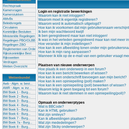
Rechtspraak
Kamervragen
Login en registratie bewerkingen
Kamerstukken
Waarom kan ik niet inloggen?
AMvBs
Waarom moet ik eigenlijk registreren?
Beleidsregels
Waarom word ik automatisch uitgelogd?
Circulaires
Hoe kan ik voorkomen dat mijn gebruikersnaam verschijnt i
Ik ben mijn wachtwoord kwijt!
Koninklijke Besluiten
Ik ben geregistreerd maar kan niet inloggen!
Ministeriële Regelingen
Ik was in het verleden geregistreerd maar kan niet meer i
Regelingen PBO/OLBB
Hoe verander ik mijn instellingen?
Regelingen ZBO
Hoe kan ik een afbeelding tonen onder mijn gebruikersn
Reglementen van Orde
Hoe kan ik mijn rang aanpassen?
Rijkskoninklijke Besl.
Wanneer ik klik op de e-mail van een gebruiker vraagt me
Rijkswetten
Verdragen
Plaatsen van nieuwe onderwerpen
Wetten Overzicht
Hoe plaats ik een onderwerp in een forum?
Hoe kan ik een bericht bewerken of wissen?
Hoe kan ik een onderschrift toevoegen aan mijn bericht?
Wettenbundel
Hoe kan ik een opiniepeiling (poll) maken?
Awb - Algm. w. best...
Hoe kan ik een opiniepeiling (poll) bewerken of wissen?
AWR - Algm. w. inz...
Waarom krijg ik geen toegang tot een forum?
BW Boek 1 - Burg...
Waarom kan ik niet stemmen in een opiniepeiling(poll)?
BW Boek 2 - Burg...
BW Boek 3 - Burg...
Opmaak en onderwerptypes
BW Boek 4 - Burg...
Wat is BBCode?
BW Boek 5 - Burg...
Kan ik HTML gebruiken?
BW Boek 6 - Burg...
Wat zijn smileys?
BW Boek 7 - Burg...
Kan ik afbeeldingen plaatsen?
BW Boek 7a - Burg...
Wat zijn mededelingen?
Wat zijn Sticky onderwerpen?
BW Boek 8 - Burg...