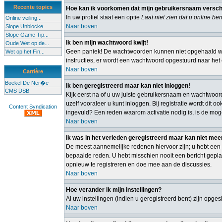
Recente topics
Hoe kan ik voorkomen dat mijn gebruikersnaam verschijn
In uw profiel staat een optie
Laat niet zien dat u online ben
Online veiling...
Naar boven
Slope Unblocke...
Slope Game Tip...
Ik ben mijn wachtwoord kwijt!
Oude Wet op de...
Geen paniek! De wachtwoorden kunnen niet opgehaald wor
Wet op het Fin...
instructies, er wordt een wachtwoord opgestuurd naar het e
Naar boven
Carrière
Boekel De Ner�e
Ik ben geregistreerd maar kan niet inloggen!
CMS DSB
Kijk eerst na of u uw juiste gebruikersnaam en wachtwoor
uzelf vooraleer u kunt inloggen. Bij registratie wordt dit
Content Syndication
ingevuld? Een reden waarom activatie nodig is, is de mog
Naar boven
Ik was in het verleden geregistreerd maar kan niet mee
De meest aannemelijke redenen hiervoor zijn; u hebt een 
bepaalde reden. U hebt misschien nooit een bericht gepla
opnieuw te registreren en doe mee aan de discussies.
Naar boven
Hoe verander ik mijn instellingen?
Al uw instellingen (indien u geregistreerd bent) zijn opg
Naar boven