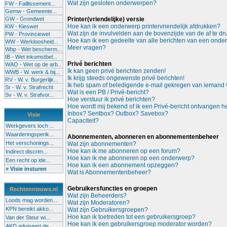
Wat zijn gesloten onderwerpen?
FW - Faillissement...
Gemw - Gemeente...
GW - Grondwet
Printer(vriendelijke) versie
Hoe kan ik een onderwerp printervriendelijk afdrukken?
KW - Kieswet
Wat zijn de invulvelden aan de bovenzijde van de af te d
PW - Provinciewet
Hoe kan ik een gedeelte van alle berichten van een onde
WW - Werkloosheid...
Meer vragen?
Wbp - Wet bescherm...
IB - Wet inkomstbel...
Privé berichten
WAO - Wet op de arb..
Ik kan geen privé berichten zenden!
WWB - W. werk & bij...
Ik krijg steeds ongewenste privé berichten!
RV - W. v. Burgerlijk...
Ik heb spam of beledigende e-mail gekregen van iemand v
Sr - W. v. Strafrecht
Wat is een PB / Privé-bericht?
Sv - W. v. Strafvor...
Hoe verstuur ik privé berichten?
Hoe wordt mij bekend of ik een Privé-bericht ontvangen 
Inbox? Sentbox? Outbox? Savebox?
Visie
Capaciteit?
Werkgevers toch ...
Waarderingsperik...
Abonnementen, abonneren en abonnementenbeheer
Het verschonings...
Wat zijn abonnementen?
Hoe kan ik me abonneren op een forum?
Indirect discrim...
Hoe kan ik me abonneren op een onderwerp?
Een recht op ide...
Hoe kan ik een abonnement opzeggen?
» Visie insturen
Wat is Abonnementenbeheer?
Gebruikersfuncties en groepen
Rechtennieuws.nl
Wat zijn Beheerders?
Loods mag worden...
Wat zijn Moderatoren?
KPN bereikt akko...
Wat zijn Gebruikersgroepen?
Hoe kan ik toetreden tot een gebruikersgroep?
Van der Steur wi...
Hoe kan ik een gebruikersgroep moderator worden?
AKD adviseert de...