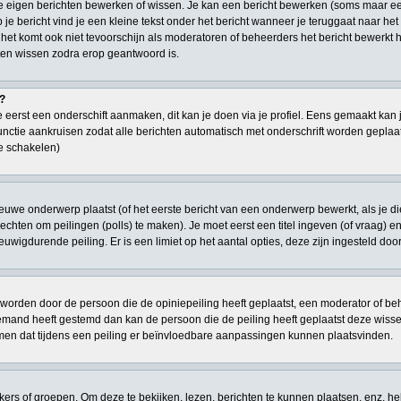
je eigen berichten bewerken of wissen. Je kan een bericht bewerken (soms maar ee
je bericht vind je een kleine tekst onder het bericht wanneer je teruggaat naar het 
 het komt ook niet tevoorschijn als moderatoren of beheerders het bericht bewerk
en wissen zodra erop geantwoord is.
t?
 eerst een onderschift aanmaken, dit kan je doen via je profiel. Eens gemaakt kan 
 functie aankruisen zodat alle berichten automatisch met onderschrift worden geplaat
te schakelen)
euwe onderwerp plaatst (of het eerste bericht van een onderwerp bewerkt, als je d
n rechten om peilingen (polls) te maken). Je moet eerst een titel ingeven (of vraag) 
 eeuwigdurende peiling. Er is een limiet op het aantal opties, deze zijn ingesteld do
worden door de persoon die de opiniepeiling heeft geplaatst, een moderator of behe
niemand heeft gestemd dan kan de persoon die de peiling heeft geplaatst deze wi
men dat tijdens een peiling er beïnvloedbare aanpassingen kunnen plaatsvinden.
s of groepen. Om deze te bekijken, lezen, berichten te kunnen plaatsen, enz. he