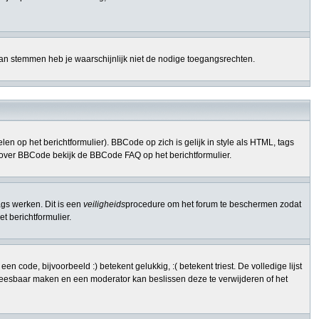
kan stemmen heb je waarschijnlijk niet de nodige toegangsrechten.
n op het berichtformulier). BBCode op zich is gelijk in style als HTML, tags
nfo over BBCode bekijk de BBCode FAQ op het berichtformulier.
ags werken. Dit is een
veiligheids
procedure om het forum te beschermen zodat
 berichtformulier.
code, bijvoorbeeld :) betekent gelukkig, :( betekent triest. De volledige lijst
onleesbaar maken en een moderator kan beslissen deze te verwijderen of het