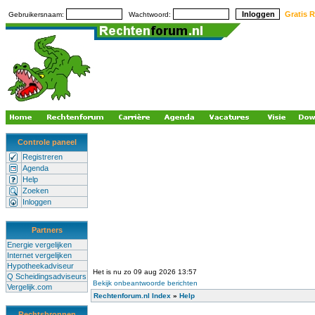
Gratis R
Gebruikersnaam:
Wachtwoord:
Controle paneel
Registreren
Agenda
Help
Zoeken
Inloggen
Partners
Energie vergelijken
Internet vergelijken
Hypotheekadviseur
Het is nu zo 09 aug 2026 13:57
Q Scheidingsadviseurs
Bekijk onbeantwoorde berichten
Vergelijk.com
Rechtenforum.nl Index
»
Help
Rechtsbronnen