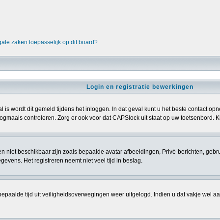
gale zaken toepasselijk op dit board?
Login en registratie bewerkingen
l is wordt dit gemeld tijdens het inloggen. In dat geval kunt u het beste contact 
gmaals controleren. Zorg er ook voor dat CAPSlock uit staat op uw toetsenbord. Kij
sten niet beschikbaar zijn zoals bepaalde avatar afbeeldingen, Privé-berichten, gebr
vens. Het registreren neemt niet veel tijd in beslag.
epaalde tijd uit veiligheidsoverwegingen weer uitgelogd. Indien u dat vakje wel aanvi