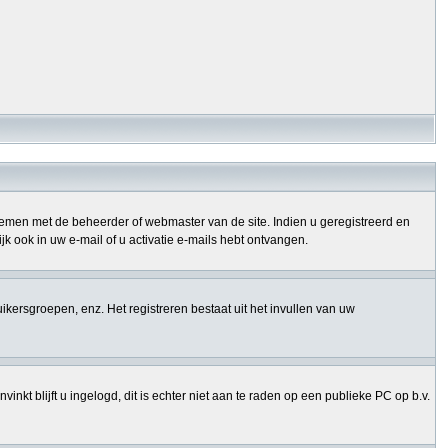
opnemen met de beheerder of webmaster van de site. Indien u geregistreerd en
k ook in uw e-mail of u activatie e-mails hebt ontvangen.
uikersgroepen, enz. Het registreren bestaat uit het invullen van uw
nkt blijft u ingelogd, dit is echter niet aan te raden op een publieke PC op b.v.