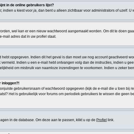
t in de online gebruikers lijst?
t
, indien u kiest voor
ja
, dan bent u alleen zichtbaar voor administrators of uzelf. U
den, wel kan er een nieuw wachtwoord aangemaakt worden. Om dit te doen gaat u
-mail adres dat in uw profiel staat.
d hebt opgegeven. Indien dit het geval is dan moet uw nog account geactiveerd wor
 ook vermeld. Indien u een e-mail hebt ontvangen volg dan de instructies, indien u g
elijkheid om misbruik van naamloze inzendingen te voorkomen. Indien u zeker ben
r inloggen?!
onjuiste gebruikersnaam of wachtwoord opgegeven (kijk de e-mail die u toen bij re
atst? Het is gebruikelijk voor forums om periodiek gebruikers te wissen die geen 
eslagen in de database. Om deze aan te passen, klikt u op de
Profiel
link.