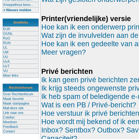
Kneppelhout beno...
» Nieuws melden
Printer(vriendelijke) versie
Snellinks
Hoe kan ik een onderwerp prin
EUR
Wat zijn de invulvelden aan de
OUNL
RuG
Hoe kan ik een gedeelte van a
RUN
UL
Meer vragen?
UM
UU
UvA
UvT
Privé berichten
VU
Meer links
Ik kan geen privé berichten z
Ik krijg steeds ongewenste pri
Rechtenforum
Over Rechtenforum
Ik heb spam of beledigende e-
Maak favoriet
Wat is een PB / Privé-bericht?
Maak startpagina
Mail deze site
Hoe verstuur ik privé berichte
Link naar ons
Colofon
Hoe wordt mij bekend of ik ee
Meedoen
Feedback
Inbox? Sentbox? Outbox? Sa
Contact
Capaciteit?