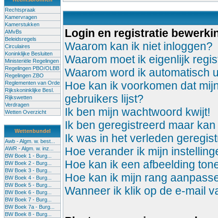
Rechtspraak
Kamervragen
Kamerstukken
Login en registratie bewerki
AMvBs
Beleidsregels
Waarom kan ik niet inloggen?
Circulaires
Koninklijke Besluiten
Waarom moet ik eigenlijk regis
Ministeriële Regelingen
Regelingen PBO/OLBB
Waarom word ik automatisch u
Regelingen ZBO
Hoe kan ik voorkomen dat mijn
Reglementen van Orde
Rijkskoninklijke Besl.
gebruikers lijst?
Rijkswetten
Verdragen
Ik ben mijn wachtwoord kwijt!
Wetten Overzicht
Ik ben geregistreerd maar kan 
Wettenbundel
Ik was in het verleden geregis
Awb - Algm. w. best...
Hoe verander ik mijn instellin
AWR - Algm. w. inz...
BW Boek 1 - Burg...
Hoe kan ik een afbeelding to
BW Boek 2 - Burg...
BW Boek 3 - Burg...
Hoe kan ik mijn rang aanpass
BW Boek 4 - Burg...
BW Boek 5 - Burg...
Wanneer ik klik op de e-mail 
BW Boek 6 - Burg...
BW Boek 7 - Burg...
BW Boek 7a - Burg...
BW Boek 8 - Burg...