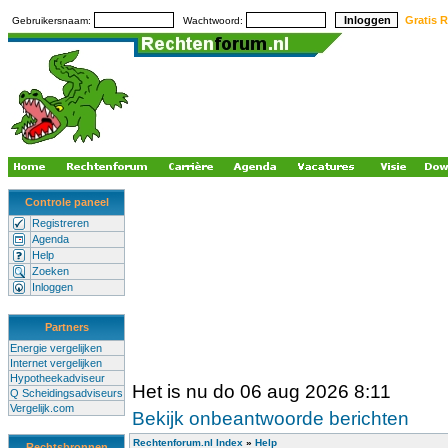
Gratis R
Gebruikersnaam:
Wachtwoord:
Controle paneel
Registreren
Agenda
Help
Zoeken
Inloggen
Partners
Energie vergelijken
Internet vergelijken
Hypotheekadviseur
Het is nu do 06 aug 2026 8:11
Q Scheidingsadviseurs
Vergelijk.com
Bekijk onbeantwoorde berichten
Rechtenforum.nl Index
»
Help
Rechtsbronnen