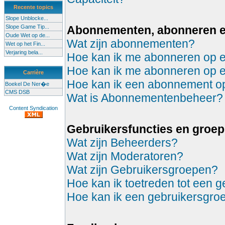
Recente topics
Slope Unblocke...
Slope Game Tip...
Abonnementen, abonneren 
Oude Wet op de...
Wat zijn abonnementen?
Wet op het Fin...
Verjaring bela...
Hoe kan ik me abonneren op 
Hoe kan ik me abonneren op 
Carrière
Hoe kan ik een abonnement 
Boekel De Ner�e
CMS DSB
Wat is Abonnementenbeheer?
Content Syndication
Gebruikersfuncties en groe
Wat zijn Beheerders?
Wat zijn Moderatoren?
Wat zijn Gebruikersgroepen?
Hoe kan ik toetreden tot een 
Hoe kan ik een gebruikersgro