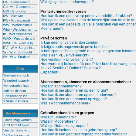
Wat zijn gesloten onderwerpen?
FW - Faillissement...
Gemw - Gemeente...
GW - Grondwet
Printer(vriendelijke) versie
Hoe kan ik een onderwerp printervriendelijk afdrukken?
KW - Kieswet
Wat zijn de invulvelden aan de bovenzijde van de af te d
PW - Provinciewet
Hoe kan ik een gedeelte van alle berichten van een onde
WW - Werkloosheid...
Meer vragen?
Wbp - Wet bescherm...
IB - Wet inkomstbel...
Privé berichten
WAO - Wet op de arb..
Ik kan geen privé berichten zenden!
WWB - W. werk & bij...
Ik krijg steeds ongewenste privé berichten!
RV - W. v. Burgerlijk...
Ik heb spam of beledigende e-mail gekregen van iemand v
Sr - W. v. Strafrecht
Wat is een PB / Privé-bericht?
Sv - W. v. Strafvor...
Hoe verstuur ik privé berichten?
Hoe wordt mij bekend of ik een Privé-bericht ontvangen 
Inbox? Sentbox? Outbox? Savebox?
Visie
Capaciteit?
Werkgevers toch ...
Waarderingsperik...
Abonnementen, abonneren en abonnementenbeheer
Het verschonings...
Wat zijn abonnementen?
Hoe kan ik me abonneren op een forum?
Indirect discrim...
Hoe kan ik me abonneren op een onderwerp?
Een recht op ide...
Hoe kan ik een abonnement opzeggen?
» Visie insturen
Wat is Abonnementenbeheer?
Gebruikersfuncties en groepen
Rechtennieuws.nl
Wat zijn Beheerders?
Loods mag worden...
Wat zijn Moderatoren?
KPN bereikt akko...
Wat zijn Gebruikersgroepen?
Hoe kan ik toetreden tot een gebruikersgroep?
Van der Steur wi...
Hoe kan ik een gebruikersgroep moderator worden?
AKD adviseert de...