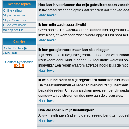
Recente topics
Hoe kan ik voorkomen dat mijn gebruikersnaam verschijn
In uw profiel staat een optie
Laat niet zien dat u online ben
Online veiling...
Naar boven
Slope Unblocke...
Slope Game Tip...
Ik ben mijn wachtwoord kwijt!
Oude Wet op de...
Geen paniek! De wachtwoorden kunnen niet opgehaald wor
Wet op het Fin...
instructies, er wordt een wachtwoord opgestuurd naar het e
Naar boven
Carrière
Boekel De Ner�e
Ik ben geregistreerd maar kan niet inloggen!
CMS DSB
Kijk eerst na of u uw juiste gebruikersnaam en wachtwoor
uzelf vooraleer u kunt inloggen. Bij registratie wordt dit
Content Syndication
ingevuld? Een reden waarom activatie nodig is, is de mog
Naar boven
Ik was in het verleden geregistreerd maar kan niet mee
De meest aannemelijke redenen hiervoor zijn; u hebt een 
bepaalde reden. U hebt misschien nooit een bericht gepla
opnieuw te registreren en doe mee aan de discussies.
Naar boven
Hoe verander ik mijn instellingen?
Al uw instellingen (indien u geregistreerd bent) zijn opg
Naar boven