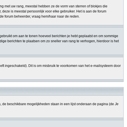
ng met uw rang, meestal hebben ze de vorm van sterren of blokjes die
 deze is meestal persoonlijk voor elke gebruiker. Het is aan de forum
n de forum beheerder, vraag hem/haar naar de reden.
ang gebruikt om aan te tonen hoeveel berichten je hebt geplaatst en om sommige
ge berichten te plaatsen om zo sneller van rang te verhogen, hierdoor is het
eft ingeschakeld). Dit is om misbruik te voorkomen van het e-mailsysteem door
n, de beschikbare mogelijkheden staan in een lijst onderaan de pagina (de
Je