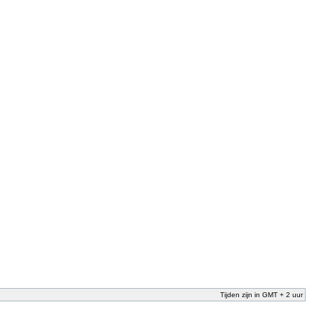
Tijden zijn in GMT + 2 uur