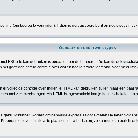
eiling (om bedrog te vermijden). Indien je geregistreerd bent en nog steeds niet 
Opmaak en onderwerptypes
niet BBCode kan gebruiken is bepaald door de beheerder (je kan dit ook uitschakele
> en het geeft een betere controle over wat en hoe iets wordt getoond. Voor meer i
ben er volledige controle over. Indien je HTML kan gebruiken zullen maar een paar t
n met zich meebrengen. Als HTML is ingeschakeld kan je het uitschakelen op het
ie gebruikt kunnen worden om bepaalde expressies of gevoelens te tonen volgens een 
. Probeer niet teveel smileys te plaatsen in uw berichten, ze kunnen een bericht 