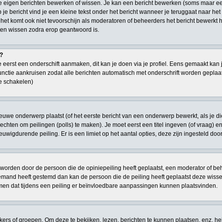
je eigen berichten bewerken of wissen. Je kan een bericht bewerken (soms maar ee
je bericht vind je een kleine tekst onder het bericht wanneer je teruggaat naar het 
 het komt ook niet tevoorschijn als moderatoren of beheerders het bericht bewerk
en wissen zodra erop geantwoord is.
t?
 eerst een onderschift aanmaken, dit kan je doen via je profiel. Eens gemaakt kan 
 functie aankruisen zodat alle berichten automatisch met onderschrift worden geplaat
te schakelen)
euwe onderwerp plaatst (of het eerste bericht van een onderwerp bewerkt, als je d
n rechten om peilingen (polls) te maken). Je moet eerst een titel ingeven (of vraag) 
 eeuwigdurende peiling. Er is een limiet op het aantal opties, deze zijn ingesteld do
worden door de persoon die de opiniepeiling heeft geplaatst, een moderator of behe
niemand heeft gestemd dan kan de persoon die de peiling heeft geplaatst deze wi
men dat tijdens een peiling er beïnvloedbare aanpassingen kunnen plaatsvinden.
s of groepen. Om deze te bekijken, lezen, berichten te kunnen plaatsen, enz. he