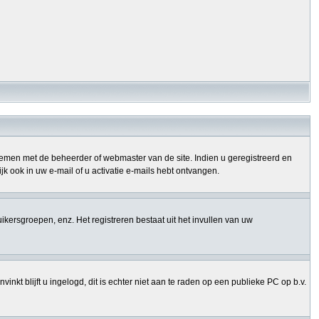
opnemen met de beheerder of webmaster van de site. Indien u geregistreerd en
k ook in uw e-mail of u activatie e-mails hebt ontvangen.
uikersgroepen, enz. Het registreren bestaat uit het invullen van uw
nkt blijft u ingelogd, dit is echter niet aan te raden op een publieke PC op b.v.