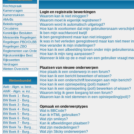
Rechtspraak
Kamervragen
Login en registratie bewerkingen
Kamerstukken
Waarom kan ik niet inloggen?
AMvBs
Waarom moet ik eigenlijk registreren?
Beleidsregels
Waarom word ik automatisch uitgelogd?
Circulaires
Hoe kan ik voorkomen dat mijn gebruikersnaam verschijnt i
Ik ben mijn wachtwoord kwijt!
Koninklijke Besluiten
Ik ben geregistreerd maar kan niet inloggen!
Ministeriële Regelingen
Ik was in het verleden geregistreerd maar kan niet meer i
Regelingen PBO/OLBB
Hoe verander ik mijn instellingen?
Regelingen ZBO
Hoe kan ik een afbeelding tonen onder mijn gebruikersn
Reglementen van Orde
Hoe kan ik mijn rang aanpassen?
Rijkskoninklijke Besl.
Wanneer ik klik op de e-mail van een gebruiker vraagt me
Rijkswetten
Verdragen
Plaatsen van nieuwe onderwerpen
Wetten Overzicht
Hoe plaats ik een onderwerp in een forum?
Hoe kan ik een bericht bewerken of wissen?
Hoe kan ik een onderschrift toevoegen aan mijn bericht?
Wettenbundel
Hoe kan ik een opiniepeiling (poll) maken?
Awb - Algm. w. best...
Hoe kan ik een opiniepeiling (poll) bewerken of wissen?
AWR - Algm. w. inz...
Waarom krijg ik geen toegang tot een forum?
BW Boek 1 - Burg...
Waarom kan ik niet stemmen in een opiniepeiling(poll)?
BW Boek 2 - Burg...
BW Boek 3 - Burg...
Opmaak en onderwerptypes
BW Boek 4 - Burg...
Wat is BBCode?
BW Boek 5 - Burg...
Kan ik HTML gebruiken?
BW Boek 6 - Burg...
Wat zijn smileys?
BW Boek 7 - Burg...
Kan ik afbeeldingen plaatsen?
BW Boek 7a - Burg...
Wat zijn mededelingen?
Wat zijn Sticky onderwerpen?
BW Boek 8 - Burg...