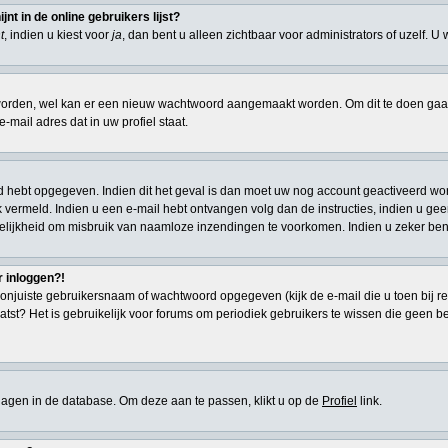
t in de online gebruikers lijst?
t
, indien u kiest voor
ja
, dan bent u alleen zichtbaar voor administrators of uzelf. U
den, wel kan er een nieuw wachtwoord aangemaakt worden. Om dit te doen gaat u
-mail adres dat in uw profiel staat.
d hebt opgegeven. Indien dit het geval is dan moet uw nog account geactiveerd wor
 ook vermeld. Indien u een e-mail hebt ontvangen volg dan de instructies, indien u g
elijkheid om misbruik van naamloze inzendingen te voorkomen. Indien u zeker ben
r inloggen?!
onjuiste gebruikersnaam of wachtwoord opgegeven (kijk de e-mail die u toen bij re
atst? Het is gebruikelijk voor forums om periodiek gebruikers te wissen die geen 
eslagen in de database. Om deze aan te passen, klikt u op de
Profiel
link.