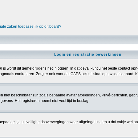
gale zaken toepasselijk op dit board?
Login en registratie bewerkingen
l is wordt dit gemeld tijdens het inloggen. In dat geval kunt u het beste contact 
gmaals controleren. Zorg er ook voor dat CAPSlock uit staat op uw toetsenbord. Kij
sten niet beschikbaar zijn zoals bepaalde avatar afbeeldingen, Privé-berichten, gebr
vens. Het registreren neemt niet veel tijd in beslag.
epaalde tijd uit veiligheidsoverwegingen weer uitgelogd. Indien u dat vakje wel aanvi