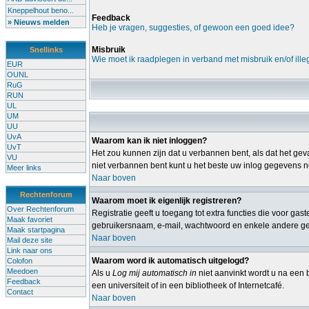
Kneppelhout beno...
Feedback
» Nieuws melden
Heb je vragen, suggesties, of gewoon een goed idee?
Misbruik
Snellinks
Wie moet ik raadplegen in verband met misbruik en/of ille
EUR
OUNL
RuG
RUN
UL
UM
UU
UvA
Waarom kan ik niet inloggen?
UvT
Het zou kunnen zijn dat u verbannen bent, als dat het geva
VU
niet verbannen bent kunt u het beste uw inlog gegevens no
Meer links
Naar boven
Rechtenforum
Waarom moet ik eigenlijk registreren?
Over Rechtenforum
Registratie geeft u toegang tot extra functies die voor ga
Maak favoriet
gebruikersnaam, e-mail, wachtwoord en enkele andere gege
Maak startpagina
Naar boven
Mail deze site
Link naar ons
Waarom word ik automatisch uitgelogd?
Colofon
Meedoen
Als u
Log mij automatisch in
niet aanvinkt wordt u na een b
Feedback
een universiteit of in een bibliotheek of Internetcafé.
Contact
Naar boven