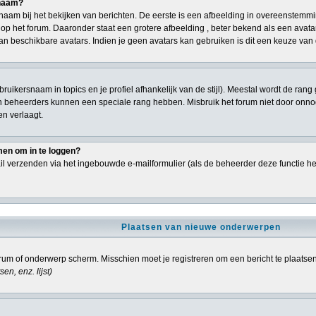
snaam?
aam bij het bekijken van berichten. De eerste is een afbeelding in overeenstemmi
p het forum. Daaronder staat een grotere afbeelding , beter bekend als een avatar,
an beschikbare avatars. Indien je geen avatars kan gebruiken is dit een keuze va
ebruikersnaam in topics en je profiel afhankelijk van de stijl). Meestal wordt de r
n beheerders kunnen een speciale rang hebben. Misbruik het forum niet door onnodi
en verlaagt.
men om in te loggen?
l verzenden via het ingebouwde e-mailformulier (als de beheerder deze functie he
Plaatsen van nieuwe onderwerpen
um of onderwerp scherm. Misschien moet je registreren om een bericht te plaatse
sen, enz.
lijst)