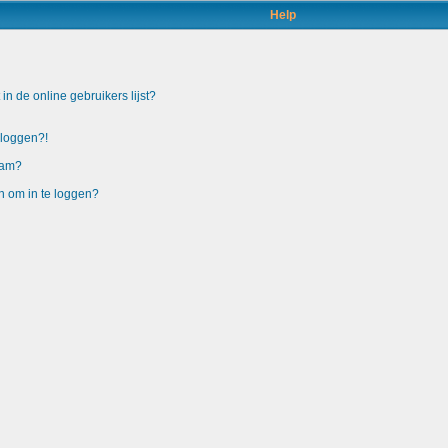
Help
n de online gebruikers lijst?
nloggen?!
aam?
n om in te loggen?