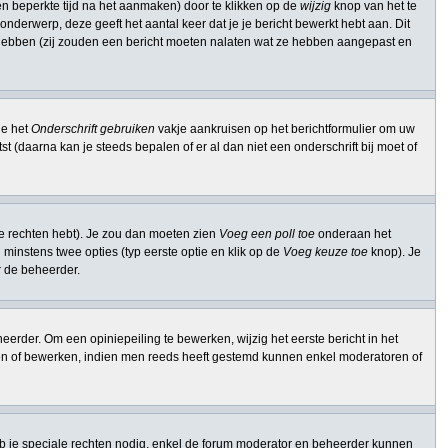
n beperkte tijd na het aanmaken) door te klikken op de
wijzig
knop van het te
onderwerp, deze geeft het aantal keer dat je je bericht bewerkt hebt aan. Dit
t hebben (zij zouden een bericht moeten nalaten wat ze hebben aangepast en
je het
Onderschrift gebruiken
vakje aankruisen op het berichtformulier om uw
st (daarna kan je steeds bepalen of er al dan niet een onderschrift bij moet of
ie rechten hebt). Je zou dan moeten zien
Voeg een poll toe
onderaan het
en minstens twee opties (typ eerste optie en klik op de
Voeg keuze toe
knop). Je
or de beheerder.
erder. Om een opiniepeiling te bewerken, wijzig het eerste bericht in het
ssen of bewerken, indien men reeds heeft gestemd kunnen enkel moderatoren of
b je speciale rechten nodig, enkel de forum moderator en beheerder kunnen