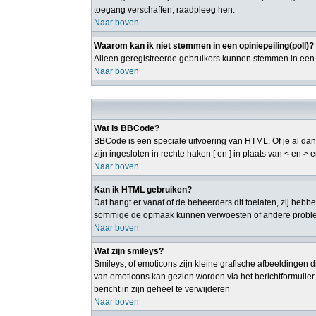
toegang verschaffen, raadpleeg hen.
Naar boven
Waarom kan ik niet stemmen in een opiniepeiling(poll)?
Alleen geregistreerde gebruikers kunnen stemmen in een p
Naar boven
Wat is BBCode?
BBCode is een speciale uitvoering van HTML. Of je al dan 
zijn ingesloten in rechte haken [ en ] in plaats van < en 
Naar boven
Kan ik HTML gebruiken?
Dat hangt er vanaf of de beheerders dit toelaten, zij heb
sommige de opmaak kunnen verwoesten of andere probleme
Naar boven
Wat zijn smileys?
Smileys, of emoticons zijn kleine grafische afbeeldingen d
van emoticons kan gezien worden via het berichtformulier
bericht in zijn geheel te verwijderen
Naar boven