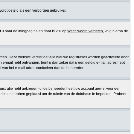
 wordt geteld als een verborgen gebruiker.
 naar de Inlogpagina en daar klikt u op
Wachtwoord vergeten
, volg hierna de
den. Deze website vereist dat alle nieuwe registraties worden geactiveerd door
een e-mail hebt ontvangen, bent u dan zeker dat u een geldig e-mail adres hebt
t van het e-mail adres contacteer dan de beheerder.
gistratie hebt gekregen) of de beheerder heeft uw account gewist voor een
berichten hebben geplaatst om de ruimte van de database te beperken. Probeer