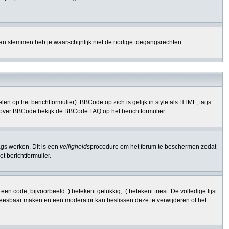
kan stemmen heb je waarschijnlijk niet de nodige toegangsrechten.
n op het berichtformulier). BBCode op zich is gelijk in style als HTML, tags
nfo over BBCode bekijk de BBCode FAQ op het berichtformulier.
ags werken. Dit is een
veiligheids
procedure om het forum te beschermen zodat
 berichtformulier.
code, bijvoorbeeld :) betekent gelukkig, :( betekent triest. De volledige lijst
onleesbaar maken en een moderator kan beslissen deze te verwijderen of het