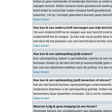
Indien je geen beheerder of moderator bent kan je enkel 
wijzigen bericht. Indien iemand reeds geantwoord heeft op 
komt enkel te voorschijn indien iemand heeft geantwoord,
waarom). Let op: normale gebruikers kunnen geen bericht
Naar boven
Hoe kan ik een onderschrift toevoegen aan mijn berich
Om een onderschrift toe te voegen aan een bericht moet je
onderschrift toe te voegen. Je kan ook via je profiel deze
niet door bij het plaatsen van een bericht deze functie uit 
Naar boven
Hoe kan ik een opiniepeiling (poll) maken?
Een opiniepeiling maken is gemakkelijk, wanner je een ni
formulier (indien je dit niet ziet heb je waarschijnlijk gee
kan ook een tijdslimiet instellen voor de peiling, 0 is een
Naar boven
Hoe kan ik een opiniepeiling (poll) bewerken of wissen?
Net als met bericht kunnen opiniepeilingen enkel bewerkt 
onderwerp (hiermee is de opiniepeiling gelinkt). Indien 
beheerders deze bewerken of wissen. Dit is om te voorko
Naar boven
Waarom krijg ik geen toegang tot een forum?
Sommige forums zijn voorbehouden aan bepaalde gebruiker