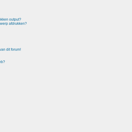
rukken output?
rwerp afdrukken?
an dit forum!
heb?