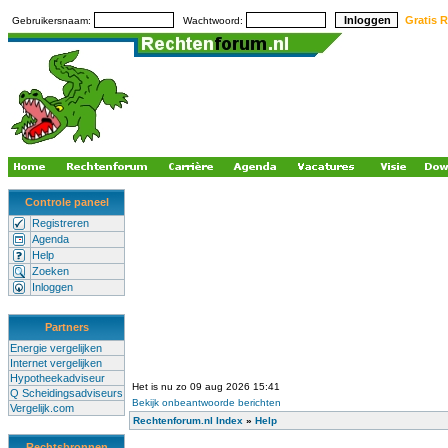
Gratis R
Gebruikersnaam:
Wachtwoord:
Controle paneel
Registreren
Agenda
Help
Zoeken
Inloggen
Partners
Energie vergelijken
Internet vergelijken
Hypotheekadviseur
Het is nu zo 09 aug 2026 15:41
Q Scheidingsadviseurs
Bekijk onbeantwoorde berichten
Vergelijk.com
Rechtenforum.nl Index
»
Help
Rechtsbronnen