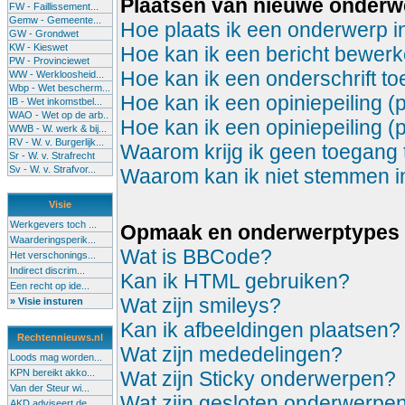
Plaatsen van nieuwe onder
FW - Faillissement...
Gemw - Gemeente...
Hoe plaats ik een onderwerp i
GW - Grondwet
KW - Kieswet
Hoe kan ik een bericht bewerk
PW - Provinciewet
Hoe kan ik een onderschrift t
WW - Werkloosheid...
Wbp - Wet bescherm...
Hoe kan ik een opiniepeiling (
IB - Wet inkomstbel...
WAO - Wet op de arb..
Hoe kan ik een opiniepeiling (
WWB - W. werk & bij...
RV - W. v. Burgerlijk...
Waarom krijg ik geen toegang 
Sr - W. v. Strafrecht
Sv - W. v. Strafvor...
Waarom kan ik niet stemmen in 
Visie
Werkgevers toch ...
Opmaak en onderwerptypes
Waarderingsperik...
Wat is BBCode?
Het verschonings...
Indirect discrim...
Kan ik HTML gebruiken?
Een recht op ide...
Wat zijn smileys?
» Visie insturen
Kan ik afbeeldingen plaatsen?
Rechtennieuws.nl
Wat zijn mededelingen?
Loods mag worden...
KPN bereikt akko...
Wat zijn Sticky onderwerpen?
Van der Steur wi...
Wat zijn gesloten onderwerpe
AKD adviseert de...