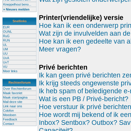
Kneppelhout beno...
» Nieuws melden
Printer(vriendelijke) versie
Snellinks
Hoe kan ik een onderwerp prin
EUR
Wat zijn de invulvelden aan de
OUNL
RuG
Hoe kan ik een gedeelte van a
RUN
UL
Meer vragen?
UM
UU
UvA
UvT
Privé berichten
VU
Meer links
Ik kan geen privé berichten z
Ik krijg steeds ongewenste pri
Rechtenforum
Over Rechtenforum
Ik heb spam of beledigende e-
Maak favoriet
Wat is een PB / Privé-bericht?
Maak startpagina
Mail deze site
Hoe verstuur ik privé berichte
Link naar ons
Colofon
Hoe wordt mij bekend of ik ee
Meedoen
Feedback
Inbox? Sentbox? Outbox? Sa
Contact
Capaciteit?