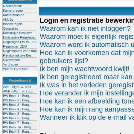
Rechtspraak
Kamervragen
Kamerstukken
Login en registratie bewerki
AMvBs
Beleidsregels
Waarom kan ik niet inloggen?
Circulaires
Koninklijke Besluiten
Waarom moet ik eigenlijk regis
Ministeriële Regelingen
Regelingen PBO/OLBB
Waarom word ik automatisch u
Regelingen ZBO
Hoe kan ik voorkomen dat mijn
Reglementen van Orde
Rijkskoninklijke Besl.
gebruikers lijst?
Rijkswetten
Verdragen
Ik ben mijn wachtwoord kwijt!
Wetten Overzicht
Ik ben geregistreerd maar kan 
Wettenbundel
Ik was in het verleden geregis
Awb - Algm. w. best...
Hoe verander ik mijn instellin
AWR - Algm. w. inz...
BW Boek 1 - Burg...
Hoe kan ik een afbeelding to
BW Boek 2 - Burg...
BW Boek 3 - Burg...
Hoe kan ik mijn rang aanpass
BW Boek 4 - Burg...
BW Boek 5 - Burg...
Wanneer ik klik op de e-mail 
BW Boek 6 - Burg...
BW Boek 7 - Burg...
BW Boek 7a - Burg...
BW Boek 8 - Burg...