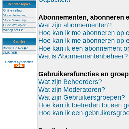
Recente topics
Online veiling...
Slope Unblocke...
Abonnementen, abonneren 
Slope Game Tip...
Wat zijn abonnementen?
Oude Wet op de...
Wet op het Fin...
Hoe kan ik me abonneren op 
Hoe kan ik me abonneren op 
Carrière
Hoe kan ik een abonnement 
Boekel De Ner�e
CMS DSB
Wat is Abonnementenbeheer?
Content Syndication
Gebruikersfuncties en groe
Wat zijn Beheerders?
Wat zijn Moderatoren?
Wat zijn Gebruikersgroepen?
Hoe kan ik toetreden tot een 
Hoe kan ik een gebruikersgro