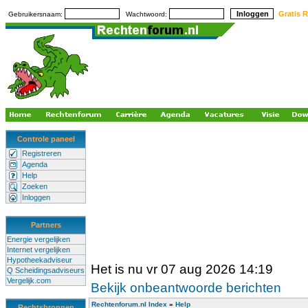
Gratis R
Gebruikersnaam:
Wachtwoord:
Controle paneel
Registreren
Agenda
Help
Zoeken
Inloggen
Partners
Energie vergelijken
Internet vergelijken
Hypotheekadviseur
Het is nu vr 07 aug 2026 14:19
Q Scheidingsadviseurs
Vergelijk.com
Bekijk onbeantwoorde berichten
Rechtenforum.nl Index
»
Help
Rechtsbronnen