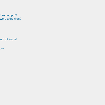
rukken output?
rwerp afdrukken?
an dit forum!
heb?