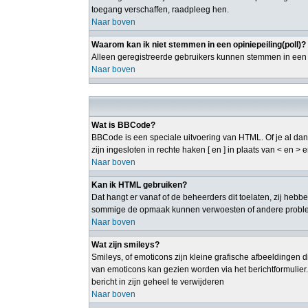
toegang verschaffen, raadpleeg hen.
Naar boven
Waarom kan ik niet stemmen in een opiniepeiling(poll)?
Alleen geregistreerde gebruikers kunnen stemmen in een p
Naar boven
Wat is BBCode?
BBCode is een speciale uitvoering van HTML. Of je al dan 
zijn ingesloten in rechte haken [ en ] in plaats van < en 
Naar boven
Kan ik HTML gebruiken?
Dat hangt er vanaf of de beheerders dit toelaten, zij heb
sommige de opmaak kunnen verwoesten of andere probleme
Naar boven
Wat zijn smileys?
Smileys, of emoticons zijn kleine grafische afbeeldingen d
van emoticons kan gezien worden via het berichtformulier
bericht in zijn geheel te verwijderen
Naar boven