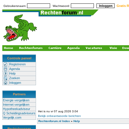
Gratis R
Gebruikersnaam:
Wachtwoord:
Controle paneel
Registreren
Agenda
Help
Zoeken
Inloggen
Partners
Energie vergelijken
Internet vergelijken
Hypotheekadviseur
Het is nu vr 07 aug 2026 3:04
Q Scheidingsadviseurs
Bekijk onbeantwoorde berichten
Vergelijk.com
Rechtenforum.nl Index
»
Help
Rechtsbronnen