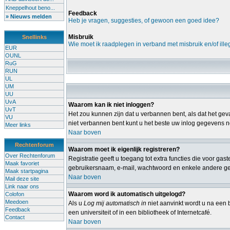
Kneppelhout beno...
Feedback
» Nieuws melden
Heb je vragen, suggesties, of gewoon een goed idee?
Misbruik
Snellinks
Wie moet ik raadplegen in verband met misbruik en/of ille
EUR
OUNL
RuG
RUN
UL
UM
UU
UvA
Waarom kan ik niet inloggen?
UvT
Het zou kunnen zijn dat u verbannen bent, als dat het geva
VU
niet verbannen bent kunt u het beste uw inlog gegevens no
Meer links
Naar boven
Rechtenforum
Waarom moet ik eigenlijk registreren?
Over Rechtenforum
Registratie geeft u toegang tot extra functies die voor ga
Maak favoriet
gebruikersnaam, e-mail, wachtwoord en enkele andere gege
Maak startpagina
Naar boven
Mail deze site
Link naar ons
Waarom word ik automatisch uitgelogd?
Colofon
Meedoen
Als u
Log mij automatisch in
niet aanvinkt wordt u na een b
Feedback
een universiteit of in een bibliotheek of Internetcafé.
Contact
Naar boven