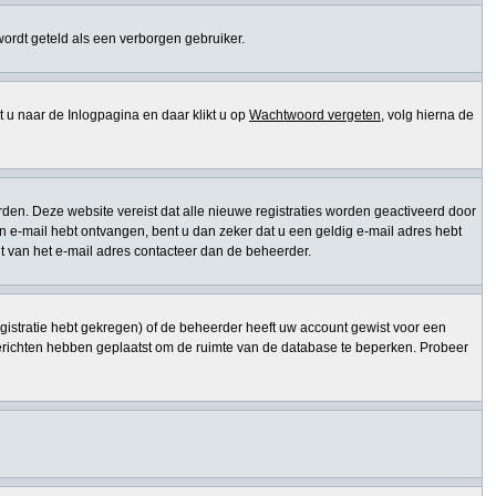
 wordt geteld als een verborgen gebruiker.
 naar de Inlogpagina en daar klikt u op
Wachtwoord vergeten
, volg hierna de
den. Deze website vereist dat alle nieuwe registraties worden geactiveerd door
een e-mail hebt ontvangen, bent u dan zeker dat u een geldig e-mail adres hebt
t van het e-mail adres contacteer dan de beheerder.
gistratie hebt gekregen) of de beheerder heeft uw account gewist voor een
berichten hebben geplaatst om de ruimte van de database te beperken. Probeer