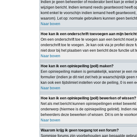
Indien je geen beheerder of moderator bent kan je enkel 
wijzigen bericht. Indien iemand reeds geantwoord heeft op 
komt enkel te voorschijn indien iemand heeft geantwoord,
waarom). Let op: normale gebruikers kunnen geen bericht
Naar boven
Hoe kan ik een onderschrift toevoegen aan mijn berich
Om een onderschrift toe te voegen aan een bericht moet je
onderschrift toe te voegen. Je kan ook via je profiel deze
niet door bij het plaatsen van een bericht deze functie uit 
Naar boven
Hoe kan ik een opiniepeiling (poll) maken?
Een opiniepeiling maken is gemakkelijk, wanner je een ni
formulier (indien je dit niet ziet heb je waarschijnlijk gee
kan ook een tijdslimiet instellen voor de peiling, 0 is een
Naar boven
Hoe kan ik een opiniepeiling (poll) bewerken of wissen?
Net als met bericht kunnen opiniepeilingen enkel bewerkt 
onderwerp (hiermee is de opiniepeiling gelinkt). Indien 
beheerders deze bewerken of wissen. Dit is om te voorko
Naar boven
Waarom krijg ik geen toegang tot een forum?
Sommige forums zijn voorbehouden aan bepaalde gebruiker