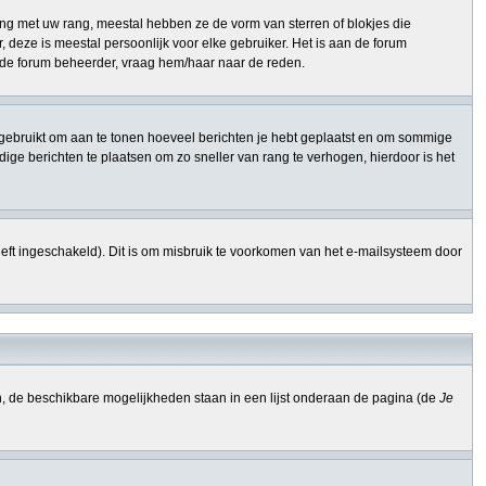
ng met uw rang, meestal hebben ze de vorm van sterren of blokjes die
 deze is meestal persoonlijk voor elke gebruiker. Het is aan de forum
n de forum beheerder, vraag hem/haar naar de reden.
ang gebruikt om aan te tonen hoeveel berichten je hebt geplaatst en om sommige
ge berichten te plaatsen om zo sneller van rang te verhogen, hierdoor is het
eft ingeschakeld). Dit is om misbruik te voorkomen van het e-mailsysteem door
n, de beschikbare mogelijkheden staan in een lijst onderaan de pagina (de
Je