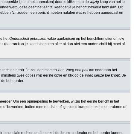
n beperkte tijd na het aanmaken) door te klikken op de
wijzig
knop van het te
onderwerp, deze geeft het aantal keer dat je je bericht bewerkt hebt aan. Dit
t hebben (zij zouden een bericht moeten nalaten wat ze hebben aangepast en
je het
Onderschrift gebruiken
vakje aankruisen op het berichtformulier om uw
st (daarna kan je steeds bepalen of er al dan niet een onderschrift bij moet of
ie rechten hebt). Je zou dan moeten zien
Voeg een poll toe
onderaan het
en minstens twee opties (typ eerste optie en klik op de
Voeg keuze toe
knop). Je
or de beheerder.
erder. Om een opiniepeiling te bewerken, wijzig het eerste bericht in het
ssen of bewerken, indien men reeds heeft gestemd kunnen enkel moderatoren of
b je speciale rechten nodig, enkel de forum moderator en beheerder kunnen