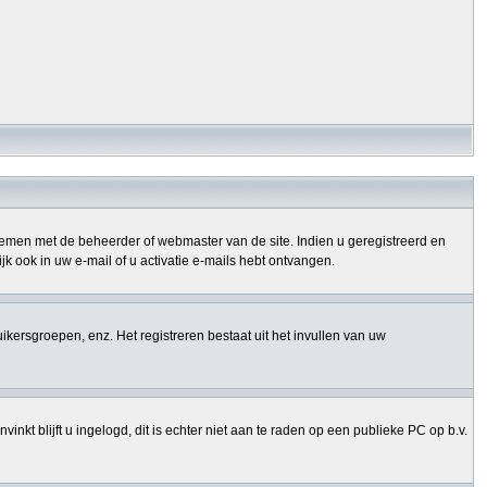
opnemen met de beheerder of webmaster van de site. Indien u geregistreerd en
k ook in uw e-mail of u activatie e-mails hebt ontvangen.
uikersgroepen, enz. Het registreren bestaat uit het invullen van uw
nkt blijft u ingelogd, dit is echter niet aan te raden op een publieke PC op b.v.