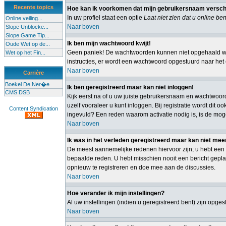
Recente topics
Hoe kan ik voorkomen dat mijn gebruikersnaam verschijn
In uw profiel staat een optie
Laat niet zien dat u online ben
Online veiling...
Naar boven
Slope Unblocke...
Slope Game Tip...
Ik ben mijn wachtwoord kwijt!
Oude Wet op de...
Geen paniek! De wachtwoorden kunnen niet opgehaald wor
Wet op het Fin...
instructies, er wordt een wachtwoord opgestuurd naar het e
Naar boven
Carrière
Boekel De Ner�e
Ik ben geregistreerd maar kan niet inloggen!
CMS DSB
Kijk eerst na of u uw juiste gebruikersnaam en wachtwoor
uzelf vooraleer u kunt inloggen. Bij registratie wordt dit
Content Syndication
ingevuld? Een reden waarom activatie nodig is, is de mog
Naar boven
Ik was in het verleden geregistreerd maar kan niet mee
De meest aannemelijke redenen hiervoor zijn; u hebt een 
bepaalde reden. U hebt misschien nooit een bericht gepla
opnieuw te registreren en doe mee aan de discussies.
Naar boven
Hoe verander ik mijn instellingen?
Al uw instellingen (indien u geregistreerd bent) zijn opg
Naar boven