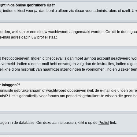
t in de online gebruikers lijst?
t
, indien u kiest voor
ja
, dan bent u alleen zichtbaar voor administrators of uzelf. U
den, wel kan er een nieuw wachtwoord aangemaakt worden. Om dit te doen gaat u
-mail adres dat in uw profiel staat.
d hebt opgegeven. Indien dit het geval is dan moet uw nog account geactiveerd wor
 ook vermeld. Indien u een e-mail hebt ontvangen volg dan de instructies, indien u g
elijkheid om misbruik van naamloze inzendingen te voorkomen. Indien u zeker ben
r inloggen?!
onjuiste gebruikersnaam of wachtwoord opgegeven (kijk de e-mail die u toen bij re
atst? Het is gebruikelijk voor forums om periodiek gebruikers te wissen die geen 
eslagen in de database. Om deze aan te passen, klikt u op de
Profiel
link.