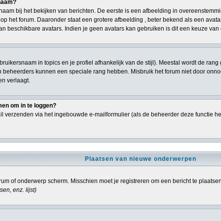
snaam?
aam bij het bekijken van berichten. De eerste is een afbeelding in overeenstemmi
p het forum. Daaronder staat een grotere afbeelding , beter bekend als een avatar,
an beschikbare avatars. Indien je geen avatars kan gebruiken is dit een keuze va
ebruikersnaam in topics en je profiel afhankelijk van de stijl). Meestal wordt de r
n beheerders kunnen een speciale rang hebben. Misbruik het forum niet door onnodi
en verlaagt.
men om in te loggen?
l verzenden via het ingebouwde e-mailformulier (als de beheerder deze functie he
Plaatsen van nieuwe onderwerpen
um of onderwerp scherm. Misschien moet je registreren om een bericht te plaatse
sen, enz.
lijst)