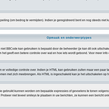
eiling (om bedrog te vermijden). Indien je geregistreerd bent en nog steeds niet 
Opmaak en onderwerptypes
niet BBCode kan gebruiken is bepaald door de beheerder (je kan dit ook uitschakele
> en het geeft een betere controle over wat en hoe iets wordt getoond. Voor meer i
ben er volledige controle over. Indien je HTML kan gebruiken zullen maar een paar t
n met zich meebrengen. Als HTML is ingeschakeld kan je het uitschakelen op het
ie gebruikt kunnen worden om bepaalde expressies of gevoelens te tonen volgens een 
. Probeer niet teveel smileys te plaatsen in uw berichten, ze kunnen een bericht 