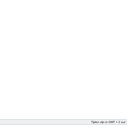
Tijden zijn in GMT + 2 uur