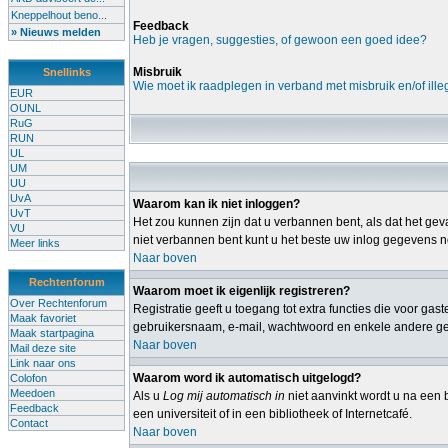
Kneppelhout beno...
Feedback
» Nieuws melden
Heb je vragen, suggesties, of gewoon een goed idee?
Misbruik
Snellinks
Wie moet ik raadplegen in verband met misbruik en/of ille
EUR
OUNL
RuG
RUN
UL
UM
UU
UvA
Waarom kan ik niet inloggen?
UvT
Het zou kunnen zijn dat u verbannen bent, als dat het geva
VU
niet verbannen bent kunt u het beste uw inlog gegevens no
Meer links
Naar boven
Rechtenforum
Waarom moet ik eigenlijk registreren?
Over Rechtenforum
Registratie geeft u toegang tot extra functies die voor ga
Maak favoriet
gebruikersnaam, e-mail, wachtwoord en enkele andere gege
Maak startpagina
Naar boven
Mail deze site
Link naar ons
Waarom word ik automatisch uitgelogd?
Colofon
Meedoen
Als u
Log mij automatisch in
niet aanvinkt wordt u na een b
Feedback
een universiteit of in een bibliotheek of Internetcafé.
Contact
Naar boven