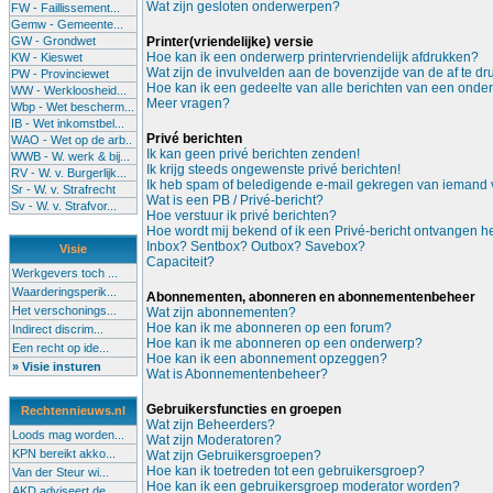
Wat zijn gesloten onderwerpen?
FW - Faillissement...
Gemw - Gemeente...
GW - Grondwet
Printer(vriendelijke) versie
Hoe kan ik een onderwerp printervriendelijk afdrukken?
KW - Kieswet
Wat zijn de invulvelden aan de bovenzijde van de af te d
PW - Provinciewet
Hoe kan ik een gedeelte van alle berichten van een onde
WW - Werkloosheid...
Meer vragen?
Wbp - Wet bescherm...
IB - Wet inkomstbel...
Privé berichten
WAO - Wet op de arb..
Ik kan geen privé berichten zenden!
WWB - W. werk & bij...
Ik krijg steeds ongewenste privé berichten!
RV - W. v. Burgerlijk...
Ik heb spam of beledigende e-mail gekregen van iemand v
Sr - W. v. Strafrecht
Wat is een PB / Privé-bericht?
Sv - W. v. Strafvor...
Hoe verstuur ik privé berichten?
Hoe wordt mij bekend of ik een Privé-bericht ontvangen 
Inbox? Sentbox? Outbox? Savebox?
Visie
Capaciteit?
Werkgevers toch ...
Waarderingsperik...
Abonnementen, abonneren en abonnementenbeheer
Het verschonings...
Wat zijn abonnementen?
Hoe kan ik me abonneren op een forum?
Indirect discrim...
Hoe kan ik me abonneren op een onderwerp?
Een recht op ide...
Hoe kan ik een abonnement opzeggen?
» Visie insturen
Wat is Abonnementenbeheer?
Gebruikersfuncties en groepen
Rechtennieuws.nl
Wat zijn Beheerders?
Loods mag worden...
Wat zijn Moderatoren?
KPN bereikt akko...
Wat zijn Gebruikersgroepen?
Hoe kan ik toetreden tot een gebruikersgroep?
Van der Steur wi...
Hoe kan ik een gebruikersgroep moderator worden?
AKD adviseert de...