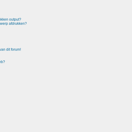
rukken output?
rwerp afdrukken?
an dit forum!
heb?