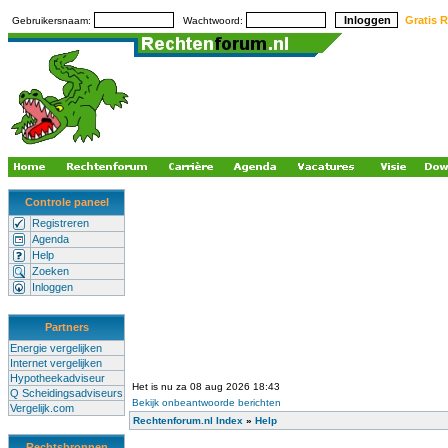
Gratis R
Gebruikersnaam:
Wachtwoord:
Controle paneel
Registreren
Agenda
Help
Zoeken
Inloggen
Partners
Energie vergelijken
Internet vergelijken
Hypotheekadviseur
Het is nu za 08 aug 2026 18:43
Q Scheidingsadviseurs
Bekijk onbeantwoorde berichten
Vergelijk.com
Rechtenforum.nl Index
»
Help
Rechtsbronnen