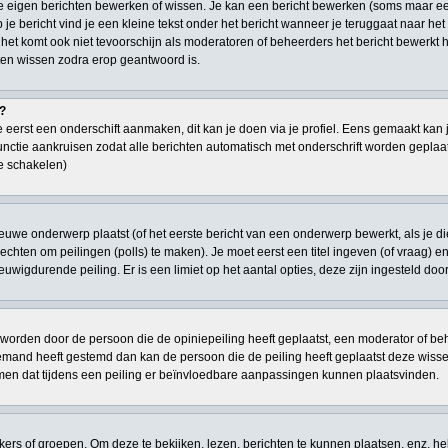
je eigen berichten bewerken of wissen. Je kan een bericht bewerken (soms maar ee
je bericht vind je een kleine tekst onder het bericht wanneer je teruggaat naar het 
 het komt ook niet tevoorschijn als moderatoren of beheerders het bericht bewerk
en wissen zodra erop geantwoord is.
t?
 eerst een onderschift aanmaken, dit kan je doen via je profiel. Eens gemaakt kan 
 functie aankruisen zodat alle berichten automatisch met onderschrift worden geplaat
te schakelen)
euwe onderwerp plaatst (of het eerste bericht van een onderwerp bewerkt, als je d
n rechten om peilingen (polls) te maken). Je moet eerst een titel ingeven (of vraag) 
 eeuwigdurende peiling. Er is een limiet op het aantal opties, deze zijn ingesteld do
worden door de persoon die de opiniepeiling heeft geplaatst, een moderator of behe
niemand heeft gestemd dan kan de persoon die de peiling heeft geplaatst deze wi
men dat tijdens een peiling er beïnvloedbare aanpassingen kunnen plaatsvinden.
s of groepen. Om deze te bekijken, lezen, berichten te kunnen plaatsen, enz. he