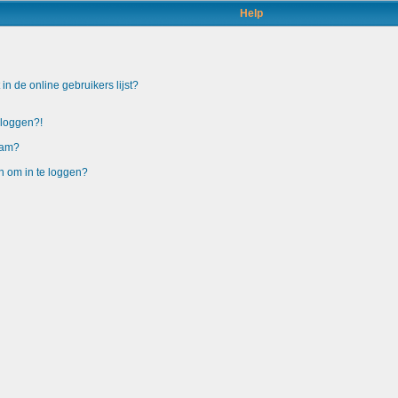
Help
n de online gebruikers lijst?
nloggen?!
aam?
n om in te loggen?