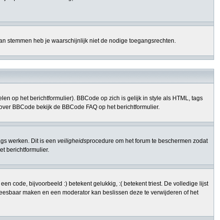
kan stemmen heb je waarschijnlijk niet de nodige toegangsrechten.
n op het berichtformulier). BBCode op zich is gelijk in style als HTML, tags
nfo over BBCode bekijk de BBCode FAQ op het berichtformulier.
ags werken. Dit is een
veiligheids
procedure om het forum te beschermen zodat
 berichtformulier.
code, bijvoorbeeld :) betekent gelukkig, :( betekent triest. De volledige lijst
onleesbaar maken en een moderator kan beslissen deze te verwijderen of het