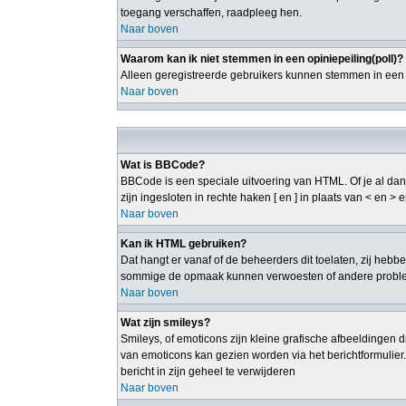
toegang verschaffen, raadpleeg hen.
Naar boven
Waarom kan ik niet stemmen in een opiniepeiling(poll)?
Alleen geregistreerde gebruikers kunnen stemmen in een p
Naar boven
Wat is BBCode?
BBCode is een speciale uitvoering van HTML. Of je al dan 
zijn ingesloten in rechte haken [ en ] in plaats van < en 
Naar boven
Kan ik HTML gebruiken?
Dat hangt er vanaf of de beheerders dit toelaten, zij heb
sommige de opmaak kunnen verwoesten of andere probleme
Naar boven
Wat zijn smileys?
Smileys, of emoticons zijn kleine grafische afbeeldingen d
van emoticons kan gezien worden via het berichtformulier
bericht in zijn geheel te verwijderen
Naar boven