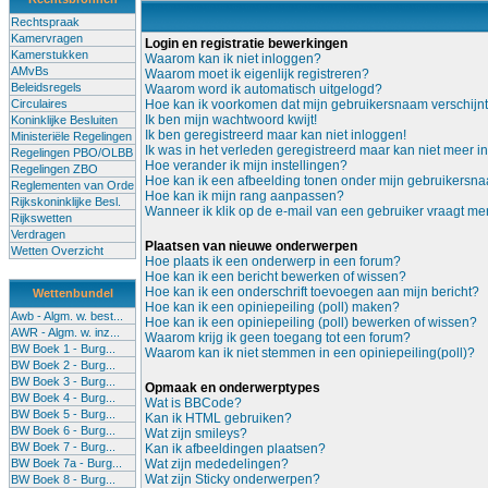
Rechtspraak
Kamervragen
Login en registratie bewerkingen
Kamerstukken
Waarom kan ik niet inloggen?
AMvBs
Waarom moet ik eigenlijk registreren?
Beleidsregels
Waarom word ik automatisch uitgelogd?
Circulaires
Hoe kan ik voorkomen dat mijn gebruikersnaam verschijnt i
Ik ben mijn wachtwoord kwijt!
Koninklijke Besluiten
Ik ben geregistreerd maar kan niet inloggen!
Ministeriële Regelingen
Ik was in het verleden geregistreerd maar kan niet meer i
Regelingen PBO/OLBB
Hoe verander ik mijn instellingen?
Regelingen ZBO
Hoe kan ik een afbeelding tonen onder mijn gebruikersn
Reglementen van Orde
Hoe kan ik mijn rang aanpassen?
Rijkskoninklijke Besl.
Wanneer ik klik op de e-mail van een gebruiker vraagt me
Rijkswetten
Verdragen
Plaatsen van nieuwe onderwerpen
Wetten Overzicht
Hoe plaats ik een onderwerp in een forum?
Hoe kan ik een bericht bewerken of wissen?
Hoe kan ik een onderschrift toevoegen aan mijn bericht?
Wettenbundel
Hoe kan ik een opiniepeiling (poll) maken?
Awb - Algm. w. best...
Hoe kan ik een opiniepeiling (poll) bewerken of wissen?
AWR - Algm. w. inz...
Waarom krijg ik geen toegang tot een forum?
BW Boek 1 - Burg...
Waarom kan ik niet stemmen in een opiniepeiling(poll)?
BW Boek 2 - Burg...
BW Boek 3 - Burg...
Opmaak en onderwerptypes
BW Boek 4 - Burg...
Wat is BBCode?
BW Boek 5 - Burg...
Kan ik HTML gebruiken?
BW Boek 6 - Burg...
Wat zijn smileys?
BW Boek 7 - Burg...
Kan ik afbeeldingen plaatsen?
BW Boek 7a - Burg...
Wat zijn mededelingen?
Wat zijn Sticky onderwerpen?
BW Boek 8 - Burg...