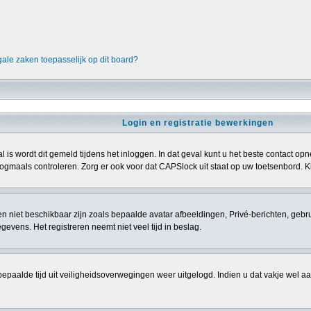
gale zaken toepasselijk op dit board?
Login en registratie bewerkingen
l is wordt dit gemeld tijdens het inloggen. In dat geval kunt u het beste contact 
gmaals controleren. Zorg er ook voor dat CAPSlock uit staat op uw toetsenbord. Kij
sten niet beschikbaar zijn zoals bepaalde avatar afbeeldingen, Privé-berichten, gebr
vens. Het registreren neemt niet veel tijd in beslag.
epaalde tijd uit veiligheidsoverwegingen weer uitgelogd. Indien u dat vakje wel aanvi