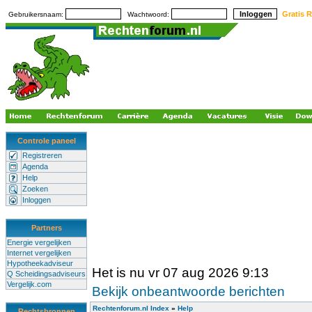
Gratis R
Gebruikersnaam:
Wachtwoord:
Controle paneel
Registreren
Agenda
Help
Zoeken
Inloggen
Partners
Energie vergelijken
Internet vergelijken
Hypotheekadviseur
Het is nu vr 07 aug 2026 9:13
Q Scheidingsadviseurs
Vergelijk.com
Bekijk onbeantwoorde berichten
Rechtenforum.nl Index
»
Help
Rechtsbronnen