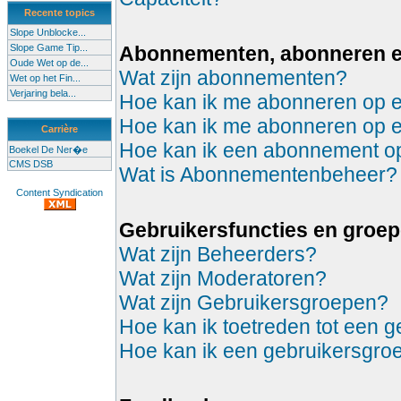
Recente topics
Slope Unblocke...
Slope Game Tip...
Abonnementen, abonneren 
Oude Wet op de...
Wat zijn abonnementen?
Wet op het Fin...
Verjaring bela...
Hoe kan ik me abonneren op 
Hoe kan ik me abonneren op 
Carrière
Hoe kan ik een abonnement 
Boekel De Ner�e
CMS DSB
Wat is Abonnementenbeheer?
Content Syndication
Gebruikersfuncties en groe
Wat zijn Beheerders?
Wat zijn Moderatoren?
Wat zijn Gebruikersgroepen?
Hoe kan ik toetreden tot een 
Hoe kan ik een gebruikersgro