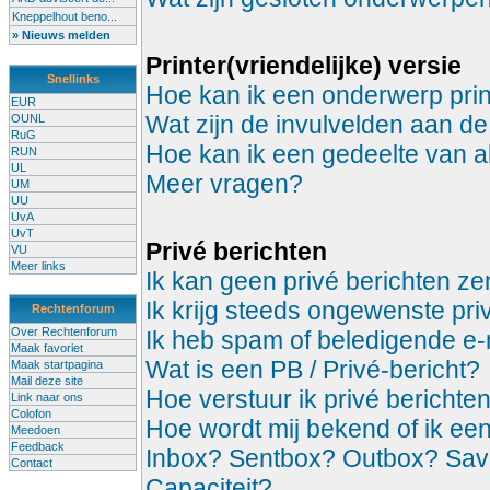
Kneppelhout beno...
» Nieuws melden
Printer(vriendelijke) versie
Snellinks
Hoe kan ik een onderwerp prin
EUR
Wat zijn de invulvelden aan de
OUNL
RuG
Hoe kan ik een gedeelte van a
RUN
UL
Meer vragen?
UM
UU
UvA
UvT
Privé berichten
VU
Meer links
Ik kan geen privé berichten z
Ik krijg steeds ongewenste pri
Rechtenforum
Over Rechtenforum
Ik heb spam of beledigende e-
Maak favoriet
Wat is een PB / Privé-bericht?
Maak startpagina
Mail deze site
Hoe verstuur ik privé berichte
Link naar ons
Colofon
Hoe wordt mij bekend of ik ee
Meedoen
Feedback
Inbox? Sentbox? Outbox? Sa
Contact
Capaciteit?