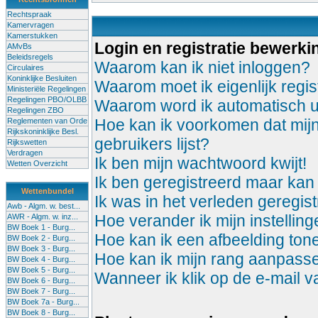
Rechtspraak
Kamervragen
Kamerstukken
Login en registratie bewerki
AMvBs
Beleidsregels
Waarom kan ik niet inloggen?
Circulaires
Koninklijke Besluiten
Waarom moet ik eigenlijk regis
Ministeriële Regelingen
Regelingen PBO/OLBB
Waarom word ik automatisch u
Regelingen ZBO
Hoe kan ik voorkomen dat mijn
Reglementen van Orde
Rijkskoninklijke Besl.
gebruikers lijst?
Rijkswetten
Verdragen
Ik ben mijn wachtwoord kwijt!
Wetten Overzicht
Ik ben geregistreerd maar kan 
Wettenbundel
Ik was in het verleden geregis
Awb - Algm. w. best...
Hoe verander ik mijn instellin
AWR - Algm. w. inz...
BW Boek 1 - Burg...
Hoe kan ik een afbeelding to
BW Boek 2 - Burg...
BW Boek 3 - Burg...
Hoe kan ik mijn rang aanpass
BW Boek 4 - Burg...
BW Boek 5 - Burg...
Wanneer ik klik op de e-mail 
BW Boek 6 - Burg...
BW Boek 7 - Burg...
BW Boek 7a - Burg...
BW Boek 8 - Burg...