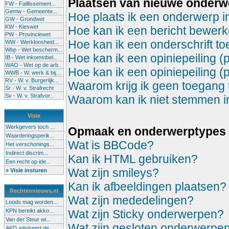
Plaatsen van nieuwe onder
FW - Faillissement...
Gemw - Gemeente...
Hoe plaats ik een onderwerp i
GW - Grondwet
KW - Kieswet
Hoe kan ik een bericht bewerk
PW - Provinciewet
Hoe kan ik een onderschrift t
WW - Werkloosheid...
Wbp - Wet bescherm...
Hoe kan ik een opiniepeiling (
IB - Wet inkomstbel...
WAO - Wet op de arb..
Hoe kan ik een opiniepeiling (
WWB - W. werk & bij...
RV - W. v. Burgerlijk...
Waarom krijg ik geen toegang 
Sr - W. v. Strafrecht
Sv - W. v. Strafvor...
Waarom kan ik niet stemmen in 
Visie
Werkgevers toch ...
Opmaak en onderwerptypes
Waarderingsperik...
Wat is BBCode?
Het verschonings...
Indirect discrim...
Kan ik HTML gebruiken?
Een recht op ide...
Wat zijn smileys?
» Visie insturen
Kan ik afbeeldingen plaatsen?
Rechtennieuws.nl
Wat zijn mededelingen?
Loods mag worden...
KPN bereikt akko...
Wat zijn Sticky onderwerpen?
Van der Steur wi...
Wat zijn gesloten onderwerpe
AKD adviseert de...