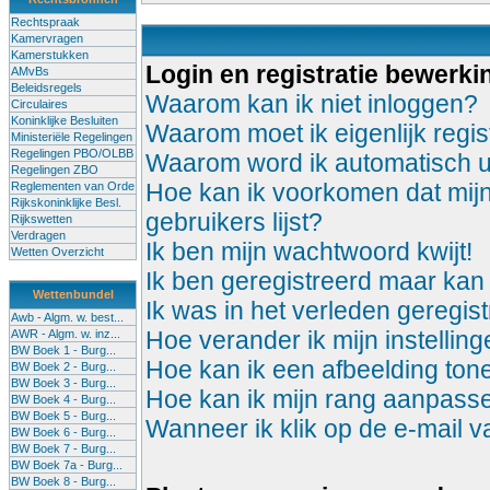
Rechtspraak
Kamervragen
Kamerstukken
Login en registratie bewerki
AMvBs
Beleidsregels
Waarom kan ik niet inloggen?
Circulaires
Koninklijke Besluiten
Waarom moet ik eigenlijk regis
Ministeriële Regelingen
Regelingen PBO/OLBB
Waarom word ik automatisch u
Regelingen ZBO
Hoe kan ik voorkomen dat mijn
Reglementen van Orde
Rijkskoninklijke Besl.
gebruikers lijst?
Rijkswetten
Verdragen
Ik ben mijn wachtwoord kwijt!
Wetten Overzicht
Ik ben geregistreerd maar kan 
Wettenbundel
Ik was in het verleden geregis
Awb - Algm. w. best...
Hoe verander ik mijn instellin
AWR - Algm. w. inz...
BW Boek 1 - Burg...
Hoe kan ik een afbeelding to
BW Boek 2 - Burg...
BW Boek 3 - Burg...
Hoe kan ik mijn rang aanpass
BW Boek 4 - Burg...
BW Boek 5 - Burg...
Wanneer ik klik op de e-mail 
BW Boek 6 - Burg...
BW Boek 7 - Burg...
BW Boek 7a - Burg...
BW Boek 8 - Burg...