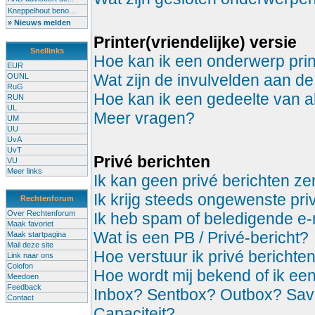
Kneppelhout beno...
» Nieuws melden
Printer(vriendelijke) versie
Snellinks
Hoe kan ik een onderwerp prin
EUR
Wat zijn de invulvelden aan de
OUNL
RuG
Hoe kan ik een gedeelte van a
RUN
UL
Meer vragen?
UM
UU
UvA
UvT
Privé berichten
VU
Meer links
Ik kan geen privé berichten z
Ik krijg steeds ongewenste pri
Rechtenforum
Over Rechtenforum
Ik heb spam of beledigende e-
Maak favoriet
Wat is een PB / Privé-bericht?
Maak startpagina
Mail deze site
Hoe verstuur ik privé berichte
Link naar ons
Colofon
Hoe wordt mij bekend of ik ee
Meedoen
Feedback
Inbox? Sentbox? Outbox? Sa
Contact
Capaciteit?