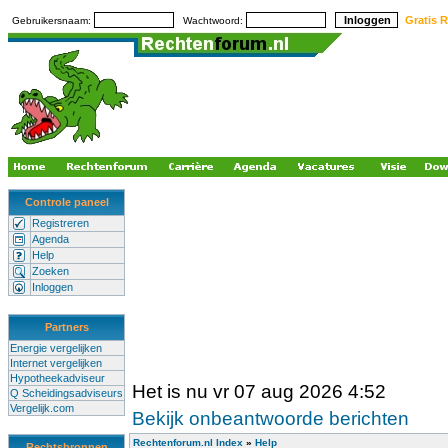
Gratis R
Gebruikersnaam:
Wachtwoord:
Controle paneel
Registreren
Agenda
Help
Zoeken
Inloggen
Partners
Energie vergelijken
Internet vergelijken
Hypotheekadviseur
Het is nu vr 07 aug 2026 4:52
Q Scheidingsadviseurs
Vergelijk.com
Bekijk onbeantwoorde berichten
Rechtenforum.nl Index
»
Help
Rechtsbronnen