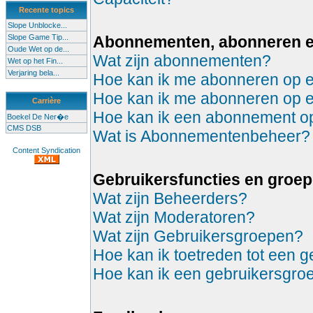
Recente topics
Slope Unblocke...
Slope Game Tip...
Abonnementen, abonneren 
Oude Wet op de...
Wat zijn abonnementen?
Wet op het Fin...
Verjaring bela...
Hoe kan ik me abonneren op 
Hoe kan ik me abonneren op 
Carrière
Hoe kan ik een abonnement 
Boekel De Ner�e
CMS DSB
Wat is Abonnementenbeheer?
Content Syndication
Gebruikersfuncties en groe
Wat zijn Beheerders?
Wat zijn Moderatoren?
Wat zijn Gebruikersgroepen?
Hoe kan ik toetreden tot een 
Hoe kan ik een gebruikersgro