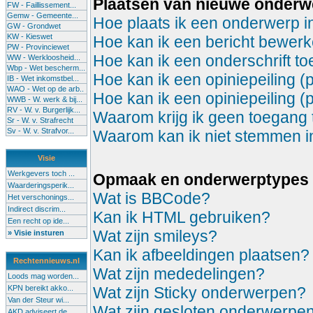
Plaatsen van nieuwe onder
FW - Faillissement...
Gemw - Gemeente...
Hoe plaats ik een onderwerp i
GW - Grondwet
KW - Kieswet
Hoe kan ik een bericht bewerk
PW - Provinciewet
Hoe kan ik een onderschrift t
WW - Werkloosheid...
Wbp - Wet bescherm...
Hoe kan ik een opiniepeiling (
IB - Wet inkomstbel...
WAO - Wet op de arb..
Hoe kan ik een opiniepeiling (
WWB - W. werk & bij...
RV - W. v. Burgerlijk...
Waarom krijg ik geen toegang 
Sr - W. v. Strafrecht
Sv - W. v. Strafvor...
Waarom kan ik niet stemmen in 
Visie
Werkgevers toch ...
Opmaak en onderwerptypes
Waarderingsperik...
Wat is BBCode?
Het verschonings...
Indirect discrim...
Kan ik HTML gebruiken?
Een recht op ide...
Wat zijn smileys?
» Visie insturen
Kan ik afbeeldingen plaatsen?
Rechtennieuws.nl
Wat zijn mededelingen?
Loods mag worden...
KPN bereikt akko...
Wat zijn Sticky onderwerpen?
Van der Steur wi...
Wat zijn gesloten onderwerpe
AKD adviseert de...